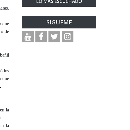
LO MAS ESCUCHADO
maras.
SIGUEME
r que
ero de
bañil
ó los
a que
.
en la
t.
on la