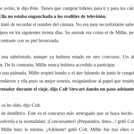
de avión, le dijo Pete. Tienes que comprar billetes para ti y para los cá
Ella no estaba enganchada a los realities de televisión.
y trató de recordar el nombre del cámara. No era muy reconfortante sabe
ijera en los siguientes treinta días. Su anorak era como el de Millie, p
contraste con su piel bronceada.
r una sabelotodo, aunque ya hubiera estado en otro concurso. Un al
n. De lo contrario, Millie nunca hubiera accedido a participar.
 una palmada. Millie respiró hondo y el aire húmedo de junio le congel
endieron y ella puso su mejor sonrisa, resignándose al papel que tendrí
entador durante el viaje, dijo Colt Stewart dando un paso adelante
 os he oído, dijo Colt.
de dentífrico. Este es el concurso más arriesgado que se haya hecho 
olvería a la normalidad. ¡Concursantes! ¡Preparados, listos...! gritó Col
Millie hizo lo mismo. ¡Adelante! gritó Colt. Millie fue tras ellos c