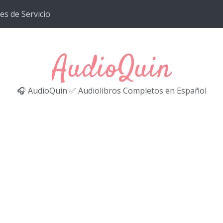
es de Servicio
AudioQuin
🎧 AudioQuin ✅ Audiolibros Completos en Español