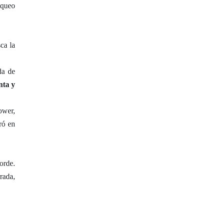
áqueo
ca la
da de
nta y
ower,
ró en
orde.
rada,