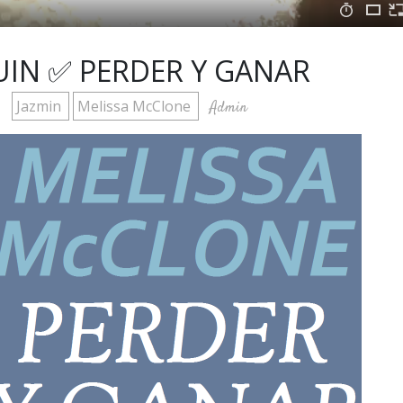
IN ✅ PERDER Y GANAR
Jazmin
Melissa McClone
Admin
1