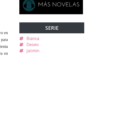
SERIE
vo en
Bianca
 para
Deseo
tenta
Jazmin
ra en