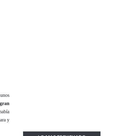
 unos
 gran
había
ara y