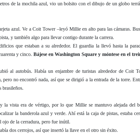
etros de la mochila azul, vio un bolsito con el dibujo de un globo terr
arjeta azul. Ve a Coit Tower –leyó Millie en alto para las cámaras. Bus
sta, y también algo para llevar contigo durante la carrera.
ficios que estaban a su alrededor. El guardia la llevó hasta la para
cuarenta y cinco.
Bájese en Washington Square y móntese en el trei
bió al autobús. Había un enjambre de turistas alrededor de Coit T
, pero no encontró nada, así que se dirigió a la entrada de la torre. Ent
s brasileños.
 y la vista era de vértigo, por lo que Millie se mantuvo alejada del b
lizar la banderola azul y verde. Ahí está la caja de pistas, estaba cer
l ojo de la cerradura, pero fue inútil.
ía dos cerrojos, así que insertó la llave en el otro sin éxito.