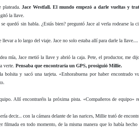
e plateada.
Jace Westfall. El mundo empezó a darle vueltas y tra
gitó la llave.
 se quedó sin habla. ¿Estás bien? preguntó Jace al verla rodearse la ci
levar a lo largo del viaje. Jace no solo estaba allí para darle la llave....
dea mía, Jace metió la llave y abrió la caja. Pete, el productor, me dij
a verte.
Pensaba que encontraría un GPS, prosiguió Millie.
 la bolsita y sacó una tarjeta. «Enhorabuena por haber encontrado vu
to.
uipo. Allí encontraréis la próxima pista. «Compañeros de equipo» re
a decir... con la cámara delante de las narices, Millie trató de encontra
ser filmada en todo momento, de la misma manera que lo había hecho 