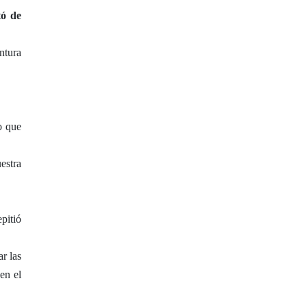
tó de
ntura
o que
estra
pitió
r las
en el