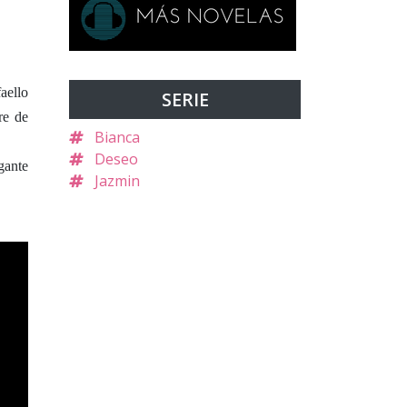
aello
SERIE
re de
Bianca
Deseo
gante
Jazmin