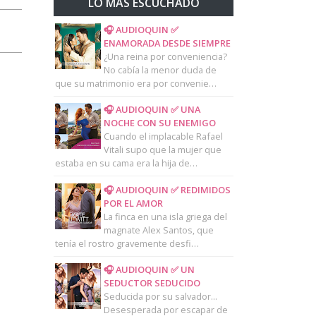
LO MAS ESCUCHADO
🎧 AUDIOQUIN ✅
ENAMORADA DESDE SIEMPRE
¿Una reina por conveniencia?
No cabía la menor duda de
que su matrimonio era por convenie…
🎧 AUDIOQUIN ✅ UNA
NOCHE CON SU ENEMIGO
Cuando el implacable Rafael
Vitali supo que la mujer que
estaba en su cama era la hija de…
🎧 AUDIOQUIN ✅ REDIMIDOS
POR EL AMOR
La finca en una isla griega del
magnate Alex Santos, que
tenía el rostro gravemente desfi…
🎧 AUDIOQUIN ✅ UN
SEDUCTOR SEDUCIDO
Seducida por su salvador...
Desesperada por escapar de