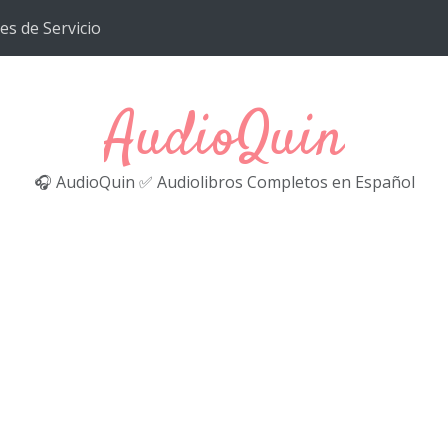
es de Servicio
AudioQuin
🎧 AudioQuin ✅ Audiolibros Completos en Español