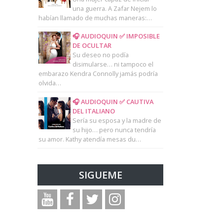
una guerra. A Zafar Nejem lo
habían llamado de muchas maneras:…
🎧 AUDIOQUIN ✅ IMPOSIBLE
DE OCULTAR
Su deseo no podía
disimularse… ni tampoco el
embarazo Kendra Connolly jamás podría
olvida…
🎧 AUDIOQUIN ✅ CAUTIVA
DEL ITALIANO
Sería su esposa y la madre de
su hijo… pero nunca tendría
su amor. Kathy atendía mesas du…
SIGUEME