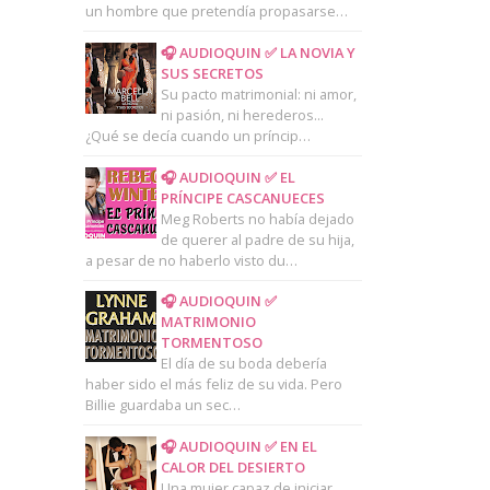
un hombre que pretendía propasarse…
🎧 AUDIOQUIN ✅ LA NOVIA Y
SUS SECRETOS
Su pacto matrimonial: ni amor,
ni pasión, ni herederos...
¿Qué se decía cuando un príncip…
🎧 AUDIOQUIN ✅ EL
PRÍNCIPE CASCANUECES
Meg Roberts no había dejado
de querer al padre de su hija,
a pesar de no haberlo visto du…
🎧 AUDIOQUIN ✅
MATRIMONIO
TORMENTOSO
El día de su boda debería
haber sido el más feliz de su vida. Pero
Billie guardaba un sec…
🎧 AUDIOQUIN ✅ EN EL
CALOR DEL DESIERTO
Una mujer capaz de iniciar