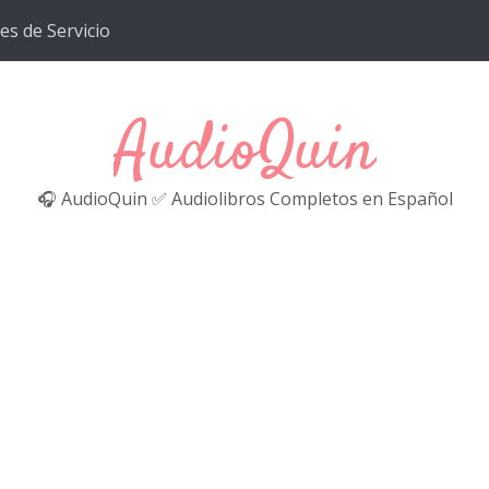
es de Servicio
AudioQuin
🎧 AudioQuin ✅ Audiolibros Completos en Español