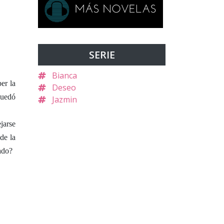
SERIE
Bianca
er la
Deseo
quedó
Jazmin
jarse
de la
ado?