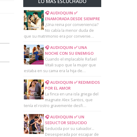
LO MAS ESCUCHADO
🎧 AUDIOQUIN ✅
ENAMORADA DESDE SIEMPRE
¿Una reina por conveniencia?
No cabía la menor duda de
que su matrimonio era por convenie…
🎧 AUDIOQUIN ✅ UNA
NOCHE CON SU ENEMIGO
Cuando el implacable Rafael
Vitali supo que la mujer que
estaba en su cama era la hija de…
🎧 AUDIOQUIN ✅ REDIMIDOS
POR EL AMOR
La finca en una isla griega del
magnate Alex Santos, que
tenía el rostro gravemente desfi…
🎧 AUDIOQUIN ✅ UN
SEDUCTOR SEDUCIDO
Seducida por su salvador...
Desesperada por escapar de