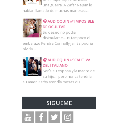
una guerra. A Zafar Nejem lo
habían llamado de muchas maneras:…
🎧 AUDIOQUIN ✅ IMPOSIBLE
DE OCULTAR
Su deseo no podía
disimularse… ni tampoco el
embarazo Kendra Connolly jamás podría
olvida…
🎧 AUDIOQUIN ✅ CAUTIVA
DEL ITALIANO
Sería su esposa y la madre de
su hijo… pero nunca tendría
su amor. Kathy atendía mesas du…
SIGUEME