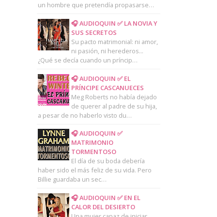
un hombre que pretendía propasarse…
🎧 AUDIOQUIN ✅ LA NOVIA Y
SUS SECRETOS
Su pacto matrimonial: ni amor,
ni pasión, ni herederos...
¿Qué se decía cuando un príncip…
🎧 AUDIOQUIN ✅ EL
PRÍNCIPE CASCANUECES
Meg Roberts no había dejado
de querer al padre de su hija,
a pesar de no haberlo visto du…
🎧 AUDIOQUIN ✅
MATRIMONIO
TORMENTOSO
El día de su boda debería
haber sido el más feliz de su vida. Pero
Billie guardaba un sec…
🎧 AUDIOQUIN ✅ EN EL
CALOR DEL DESIERTO
Una mujer capaz de iniciar