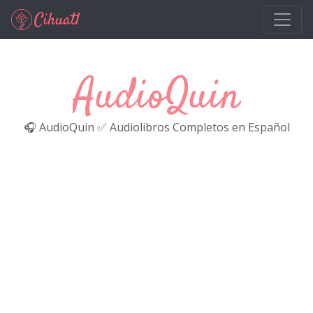
Ir al contenido principal
AudioQuin
🎧 AudioQuin ✅ Audiolibros Completos en Español