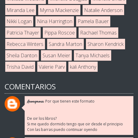
Miranda Lee
Myrna Mackenzie
Natalie Anderson
Nikki Logan
Nina Harrington
Pamela Bauer
Patricia Thayer
Pippa Roscoe
Rachael Thomas
Rebecca Winters
Sandra Marton
Sharon Kendrick
Sheila Danton
Susan Meier
Tanya Michaels
Trisha David
Valerie Parv
kali Anthony
COMENTARIOS
Por que tienen este formato
Anonymous:
De oir los libros?
Si me quedo dormido tengo que oir desde el principio
Con las barras puedo continuar oyendo