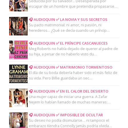
Seducida por su salvador... Desesperada por
escapar de un hombre que pretendía propasarse…
🎧 AUDIOQUIN ✅ LA NOVIA Y SUS SECRETOS
Su pacto matrimonial: ni amor, ni pasión, ni
herederos... ¿Qué se decía cuando un príncip…
🎧 AUDIOQUIN ✅ EL PRÍNCIPE CASCANUECES
Meg Roberts no había dejado de querer al padre de
su hija, a pesar de no haberlo visto du…
🎧 AUDIOQUIN ✅ MATRIMONIO TORMENTOSO
El día de su boda debería haber sido el más feliz de
su vida. Pero Billie guardaba un sec…
🎧 AUDIOQUIN ✅ EN EL CALOR DEL DESIERTO
Una mujer capaz de iniciar una guerra. A Zafar
Nejem lo habían llamado de muchas maneras:…
🎧 AUDIOQUIN ✅ IMPOSIBLE DE OCULTAR
Su deseo no podía disimularse… ni tampoco el
embarazo Kendra Connolly jamás podría olvida…