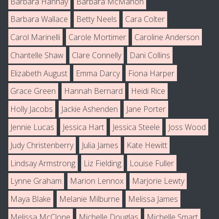
Barbara Hannay
Barbara McMahon
Barbara Wallace
Betty Neels
Cara Colter
Carol Marinelli
Carole Mortimer
Caroline Anderson
Chantelle Shaw
Clare Connelly
Dani Collins
Elizabeth August
Emma Darcy
Fiona Harper
Grace Green
Hannah Bernard
Heidi Rice
Holly Jacobs
Jackie Ashenden
Jane Porter
Jennie Lucas
Jessica Hart
Jessica Steele
Joss Wood
Judy Christenberry
Julia James
Kate Hewitt
Lindsay Armstrong
Liz Fielding
Louise Fuller
Lynne Graham
Marion Lennox
Marjorie Lewty
Maya Blake
Melanie Milburne
Melissa James
Melissa McClone
Michelle Douglas
Michelle Smart