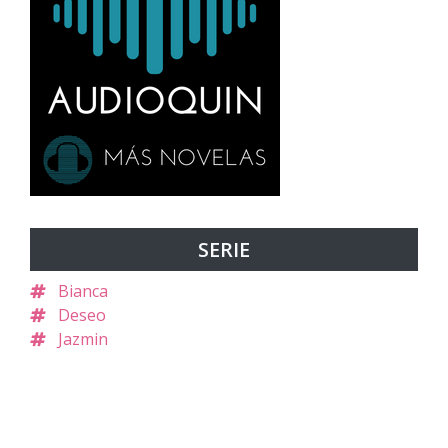
SERIE
Bianca
Deseo
Jazmin