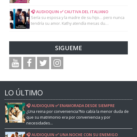
🎧 AUDIOQUIN ✅ CAUTIVA DEL ITALIANO
Sería su esposa y la madre de su hijo… pero nunca
tendría su amor. Kathy atendía mesas du…
SIGUEME
LO ÚLTIMO
🎧 AUDIOQUIN ✅ ENAMORADA DESDE SIEMPRE
¿Una reina por conveniencia?No cabía la menor duda de
que su matrimonio era por conveniencia y por
necesidades...
🎧 AUDIOQUIN ✅ UNA NOCHE CON SU ENEMIGO