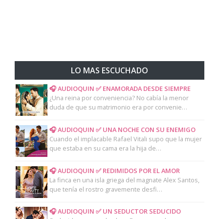
LO MAS ESCUCHADO
🎧 AUDIOQUIN ✅ ENAMORADA DESDE SIEMPRE
¿Una reina por conveniencia? No cabía la menor
duda de que su matrimonio era por convenie…
🎧 AUDIOQUIN ✅ UNA NOCHE CON SU ENEMIGO
Cuando el implacable Rafael Vitali supo que la mujer
que estaba en su cama era la hija de…
🎧 AUDIOQUIN ✅ REDIMIDOS POR EL AMOR
La finca en una isla griega del magnate Alex Santos,
que tenía el rostro gravemente desfi…
🎧 AUDIOQUIN ✅ UN SEDUCTOR SEDUCIDO