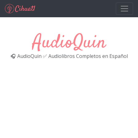
Ir al contenido principal
AudioQuin
🎧 AudioQuin ✅ Audiolibros Completos en Español