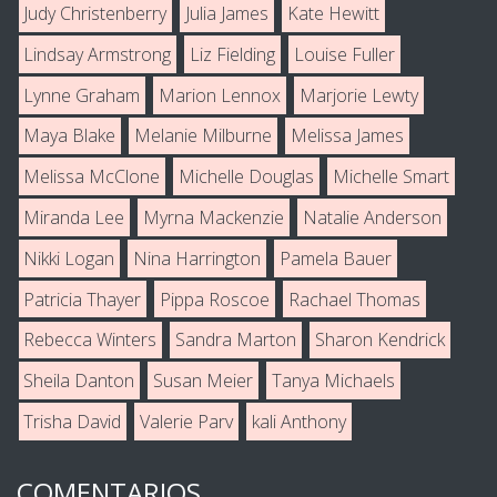
Judy Christenberry
Julia James
Kate Hewitt
Lindsay Armstrong
Liz Fielding
Louise Fuller
Lynne Graham
Marion Lennox
Marjorie Lewty
Maya Blake
Melanie Milburne
Melissa James
Melissa McClone
Michelle Douglas
Michelle Smart
Miranda Lee
Myrna Mackenzie
Natalie Anderson
Nikki Logan
Nina Harrington
Pamela Bauer
Patricia Thayer
Pippa Roscoe
Rachael Thomas
Rebecca Winters
Sandra Marton
Sharon Kendrick
Sheila Danton
Susan Meier
Tanya Michaels
Trisha David
Valerie Parv
kali Anthony
COMENTARIOS