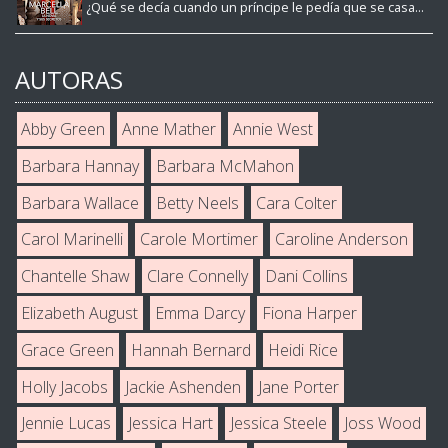
¿Qué se decía cuando un príncipe le pedía que se casa...
AUTORAS
Abby Green
Anne Mather
Annie West
Barbara Hannay
Barbara McMahon
Barbara Wallace
Betty Neels
Cara Colter
Carol Marinelli
Carole Mortimer
Caroline Anderson
Chantelle Shaw
Clare Connelly
Dani Collins
Elizabeth August
Emma Darcy
Fiona Harper
Grace Green
Hannah Bernard
Heidi Rice
Holly Jacobs
Jackie Ashenden
Jane Porter
Jennie Lucas
Jessica Hart
Jessica Steele
Joss Wood