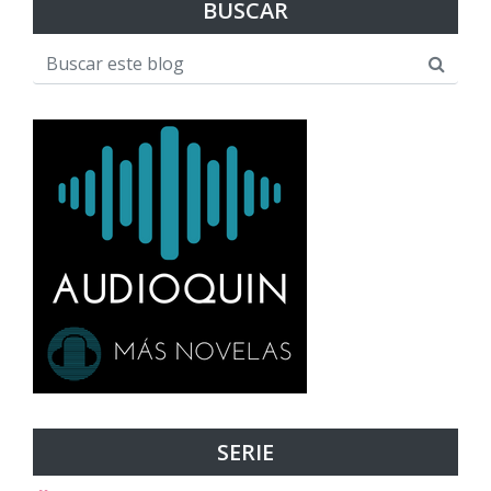
BUSCAR
SERIE