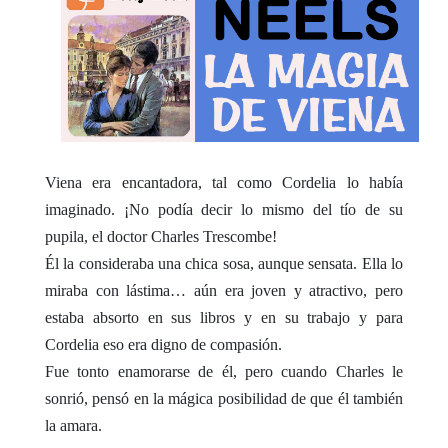
Viena era encantadora, tal como Cordelia lo había
imaginado. ¡No podía decir lo mismo del tío de su
pupila, el doctor Charles Trescombe!
Él la consideraba una chica sosa, aunque sensata. Ella lo
miraba con lástima… aún era joven y atractivo, pero
estaba absorto en sus libros y en su trabajo y para
Cordelia eso era digno de compasión.
Fue tonto enamorarse de él, pero cuando Charles le
sonrió, pensó en la mágica posibilidad de que él también
la amara.