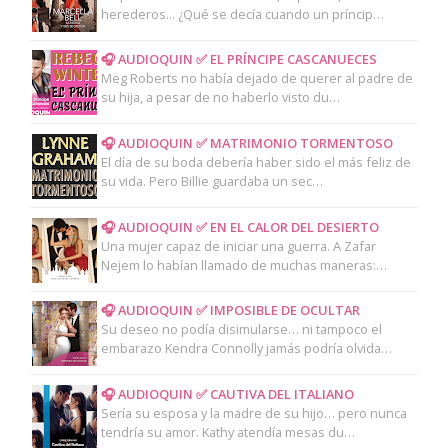
herederos... ¿Qué se decía cuando un príncip…
🎧 AUDIOQUIN ✅ EL PRÍNCIPE CASCANUECES
Meg Roberts no había dejado de querer al padre de
su hija, a pesar de no haberlo visto du…
🎧 AUDIOQUIN ✅ MATRIMONIO TORMENTOSO
El día de su boda debería haber sido el más feliz de
su vida. Pero Billie guardaba un sec…
🎧 AUDIOQUIN ✅ EN EL CALOR DEL DESIERTO
Una mujer capaz de iniciar una guerra. A Zafar
Nejem lo habían llamado de muchas maneras:…
🎧 AUDIOQUIN ✅ IMPOSIBLE DE OCULTAR
Su deseo no podía disimularse… ni tampoco el
embarazo Kendra Connolly jamás podría olvida…
🎧 AUDIOQUIN ✅ CAUTIVA DEL ITALIANO
Sería su esposa y la madre de su hijo… pero nunca
tendría su amor. Kathy atendía mesas du…