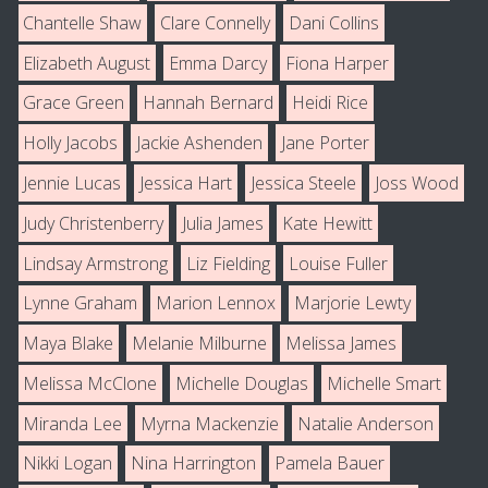
Chantelle Shaw
Clare Connelly
Dani Collins
Elizabeth August
Emma Darcy
Fiona Harper
Grace Green
Hannah Bernard
Heidi Rice
Holly Jacobs
Jackie Ashenden
Jane Porter
Jennie Lucas
Jessica Hart
Jessica Steele
Joss Wood
Judy Christenberry
Julia James
Kate Hewitt
Lindsay Armstrong
Liz Fielding
Louise Fuller
Lynne Graham
Marion Lennox
Marjorie Lewty
Maya Blake
Melanie Milburne
Melissa James
Melissa McClone
Michelle Douglas
Michelle Smart
Miranda Lee
Myrna Mackenzie
Natalie Anderson
Nikki Logan
Nina Harrington
Pamela Bauer