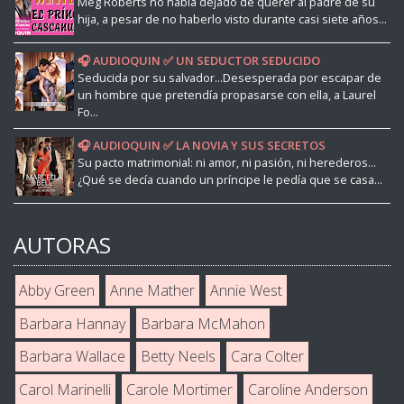
Meg Roberts no había dejado de querer al padre de su
hija, a pesar de no haberlo visto durante casi siete años...
🎧 AUDIOQUIN ✅ UN SEDUCTOR SEDUCIDO
Seducida por su salvador...Desesperada por escapar de
un hombre que pretendía propasarse con ella, a Laurel
Fo...
🎧 AUDIOQUIN ✅ LA NOVIA Y SUS SECRETOS
Su pacto matrimonial: ni amor, ni pasión, ni herederos...
¿Qué se decía cuando un príncipe le pedía que se casa...
AUTORAS
Abby Green
Anne Mather
Annie West
Barbara Hannay
Barbara McMahon
Barbara Wallace
Betty Neels
Cara Colter
Carol Marinelli
Carole Mortimer
Caroline Anderson