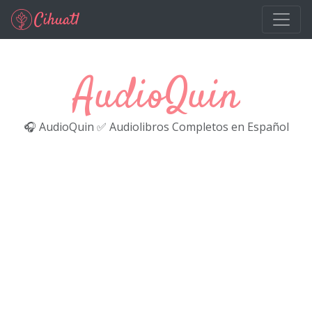
Ir al contenido principal
AudioQuin
🎧 AudioQuin ✅ Audiolibros Completos en Español