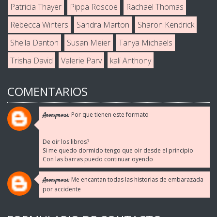
Patricia Thayer
Pippa Roscoe
Rachael Thomas
Rebecca Winters
Sandra Marton
Sharon Kendrick
Sheila Danton
Susan Meier
Tanya Michaels
Trisha David
Valerie Parv
kali Anthony
COMENTARIOS
Por que tienen este formato
Anonymous:
De oir los libros?
Si me quedo dormido tengo que oir desde el principio
Con las barras puedo continuar oyendo
Me encantan todas las historias de embarazada
Anonymous:
por accidente