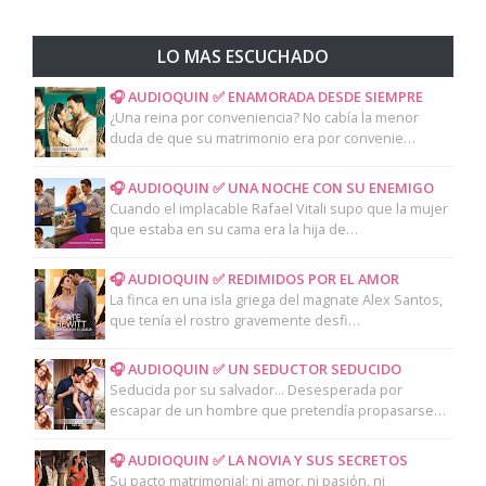
LO MAS ESCUCHADO
🎧 AUDIOQUIN ✅ ENAMORADA DESDE SIEMPRE
¿Una reina por conveniencia? No cabía la menor
duda de que su matrimonio era por convenie…
🎧 AUDIOQUIN ✅ UNA NOCHE CON SU ENEMIGO
Cuando el implacable Rafael Vitali supo que la mujer
que estaba en su cama era la hija de…
🎧 AUDIOQUIN ✅ REDIMIDOS POR EL AMOR
La finca en una isla griega del magnate Alex Santos,
que tenía el rostro gravemente desfi…
🎧 AUDIOQUIN ✅ UN SEDUCTOR SEDUCIDO
Seducida por su salvador... Desesperada por
escapar de un hombre que pretendía propasarse…
🎧 AUDIOQUIN ✅ LA NOVIA Y SUS SECRETOS
Su pacto matrimonial: ni amor, ni pasión, ni