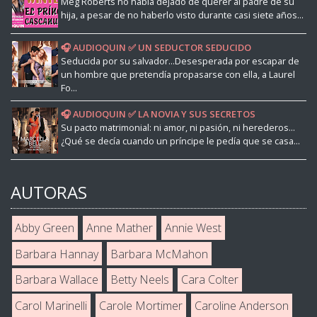
Meg Roberts no había dejado de querer al padre de su
hija, a pesar de no haberlo visto durante casi siete años...
🎧 AUDIOQUIN ✅ UN SEDUCTOR SEDUCIDO
Seducida por su salvador...Desesperada por escapar de
un hombre que pretendía propasarse con ella, a Laurel
Fo...
🎧 AUDIOQUIN ✅ LA NOVIA Y SUS SECRETOS
Su pacto matrimonial: ni amor, ni pasión, ni herederos...
¿Qué se decía cuando un príncipe le pedía que se casa...
AUTORAS
Abby Green
Anne Mather
Annie West
Barbara Hannay
Barbara McMahon
Barbara Wallace
Betty Neels
Cara Colter
Carol Marinelli
Carole Mortimer
Caroline Anderson