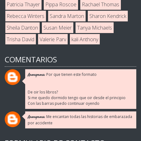
Patricia Thayer
Pippa Roscoe
Rachael Thomas
Rebecca Winters
Sandra Marton
Sharon Kendrick
Sheila Danton
Susan Meier
Tanya Michaels
Trisha David
Valerie Parv
kali Anthony
COMENTARIOS
Por que tienen este formato
Anonymous:
De oir los libros?
Si me quedo dormido tengo que oir desde el principio
Con las barras puedo continuar oyendo
Me encantan todas las historias de embarazada
Anonymous:
por accidente