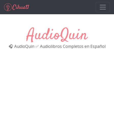
Ir al contenido principal
AudioQuin
🎧 AudioQuin ✅ Audiolibros Completos en Español