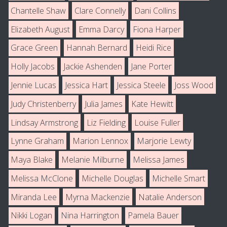
Chantelle Shaw
Clare Connelly
Dani Collins
Elizabeth August
Emma Darcy
Fiona Harper
Grace Green
Hannah Bernard
Heidi Rice
Holly Jacobs
Jackie Ashenden
Jane Porter
Jennie Lucas
Jessica Hart
Jessica Steele
Joss Wood
Judy Christenberry
Julia James
Kate Hewitt
Lindsay Armstrong
Liz Fielding
Louise Fuller
Lynne Graham
Marion Lennox
Marjorie Lewty
Maya Blake
Melanie Milburne
Melissa James
Melissa McClone
Michelle Douglas
Michelle Smart
Miranda Lee
Myrna Mackenzie
Natalie Anderson
Nikki Logan
Nina Harrington
Pamela Bauer