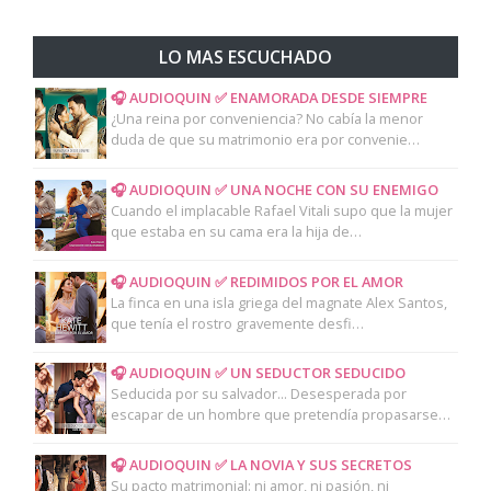
LO MAS ESCUCHADO
🎧 AUDIOQUIN ✅ ENAMORADA DESDE SIEMPRE
¿Una reina por conveniencia? No cabía la menor
duda de que su matrimonio era por convenie…
🎧 AUDIOQUIN ✅ UNA NOCHE CON SU ENEMIGO
Cuando el implacable Rafael Vitali supo que la mujer
que estaba en su cama era la hija de…
🎧 AUDIOQUIN ✅ REDIMIDOS POR EL AMOR
La finca en una isla griega del magnate Alex Santos,
que tenía el rostro gravemente desfi…
🎧 AUDIOQUIN ✅ UN SEDUCTOR SEDUCIDO
Seducida por su salvador... Desesperada por
escapar de un hombre que pretendía propasarse…
🎧 AUDIOQUIN ✅ LA NOVIA Y SUS SECRETOS
Su pacto matrimonial: ni amor, ni pasión, ni