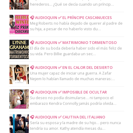
herederos... ¿Qué se decía cuando un príncip…
🎧 AUDIOQUIN ✅ EL PRÍNCIPE CASCANUECES
Meg Roberts no había dejado de querer al padre de
su hija, a pesar de no haberlo visto du…
🎧 AUDIOQUIN ✅ MATRIMONIO TORMENTOSO
El día de su boda debería haber sido el más feliz de
su vida. Pero Billie guardaba un sec…
🎧 AUDIOQUIN ✅ EN EL CALOR DEL DESIERTO
Una mujer capaz de iniciar una guerra. A Zafar
Nejem lo habían llamado de muchas maneras:…
🎧 AUDIOQUIN ✅ IMPOSIBLE DE OCULTAR
Su deseo no podía disimularse… ni tampoco el
embarazo Kendra Connolly jamás podría olvida…
🎧 AUDIOQUIN ✅ CAUTIVA DEL ITALIANO
Sería su esposa y la madre de su hijo… pero nunca
tendría su amor. Kathy atendía mesas du…