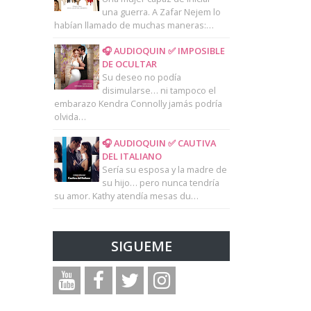
una guerra. A Zafar Nejem lo
habían llamado de muchas maneras:…
🎧 AUDIOQUIN ✅ IMPOSIBLE
DE OCULTAR
Su deseo no podía
disimularse… ni tampoco el
embarazo Kendra Connolly jamás podría
olvida…
🎧 AUDIOQUIN ✅ CAUTIVA
DEL ITALIANO
Sería su esposa y la madre de
su hijo… pero nunca tendría
su amor. Kathy atendía mesas du…
SIGUEME