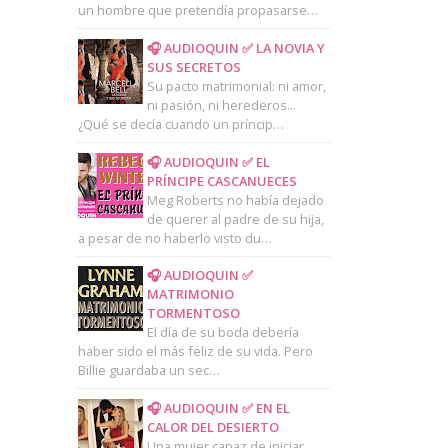
un hombre que pretendía propasarse…
🎧 AUDIOQUIN ✅ LA NOVIA Y
SUS SECRETOS
Su pacto matrimonial: ni amor,
ni pasión, ni herederos...
¿Qué se decía cuando un príncip…
🎧 AUDIOQUIN ✅ EL
PRÍNCIPE CASCANUECES
Meg Roberts no había dejado
de querer al padre de su hija,
a pesar de no haberlo visto du…
🎧 AUDIOQUIN ✅
MATRIMONIO
TORMENTOSO
El día de su boda debería
haber sido el más feliz de su vida. Pero
Billie guardaba un sec…
🎧 AUDIOQUIN ✅ EN EL
CALOR DEL DESIERTO
Una mujer capaz de iniciar