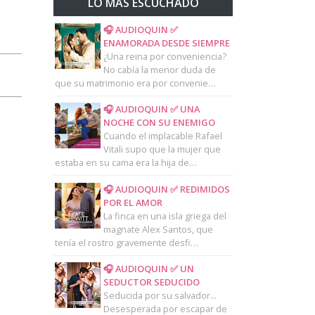
LO MAS ESCUCHADO
🎧 AUDIOQUIN ✅
ENAMORADA DESDE SIEMPRE
¿Una reina por conveniencia?
No cabía la menor duda de
que su matrimonio era por convenie…
🎧 AUDIOQUIN ✅ UNA
NOCHE CON SU ENEMIGO
Cuando el implacable Rafael
Vitali supo que la mujer que
estaba en su cama era la hija de…
🎧 AUDIOQUIN ✅ REDIMIDOS
POR EL AMOR
La finca en una isla griega del
magnate Alex Santos, que
tenía el rostro gravemente desfi…
🎧 AUDIOQUIN ✅ UN
SEDUCTOR SEDUCIDO
Seducida por su salvador...
Desesperada por escapar de