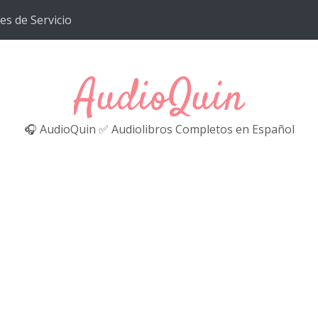
es de Servicio
AudioQuin
🎧 AudioQuin ✅ Audiolibros Completos en Español