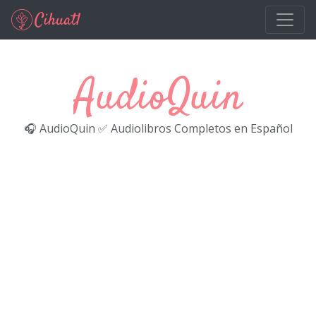
Ir al contenido principal
AudioQuin
🎧 AudioQuin ✅ Audiolibros Completos en Español