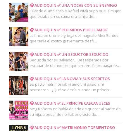
🎧 AUDIOQUIN ✅ UNA NOCHE CON SU ENEMIGO
Cuando el implacable Rafael Vitali supo que la mujer
que estaba en su cama era la hija de…
🎧 AUDIOQUIN ✅ REDIMIDOS POR EL AMOR
La finca en una isla griega del magnate Alex Santos,
que tenía el rostro gravemente desfi…
🎧 AUDIOQUIN ✅ UN SEDUCTOR SEDUCIDO
Seducida por su salvador... Desesperada por
escapar de un hombre que pretendía propasarse…
🎧 AUDIOQUIN ✅ LA NOVIA Y SUS SECRETOS
Su pacto matrimonial: ni amor, ni pasión, ni
herederos... ¿Qué se decía cuando un príncip…
🎧 AUDIOQUIN ✅ EL PRÍNCIPE CASCANUECES
Meg Roberts no había dejado de querer al padre de
su hija, a pesar de no haberlo visto du…
🎧 AUDIOQUIN ✅ MATRIMONIO TORMENTOSO