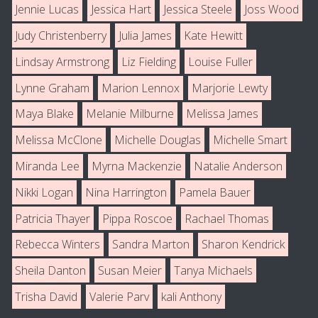
Jennie Lucas
Jessica Hart
Jessica Steele
Joss Wood
Judy Christenberry
Julia James
Kate Hewitt
Lindsay Armstrong
Liz Fielding
Louise Fuller
Lynne Graham
Marion Lennox
Marjorie Lewty
Maya Blake
Melanie Milburne
Melissa James
Melissa McClone
Michelle Douglas
Michelle Smart
Miranda Lee
Myrna Mackenzie
Natalie Anderson
Nikki Logan
Nina Harrington
Pamela Bauer
Patricia Thayer
Pippa Roscoe
Rachael Thomas
Rebecca Winters
Sandra Marton
Sharon Kendrick
Sheila Danton
Susan Meier
Tanya Michaels
Trisha David
Valerie Parv
kali Anthony