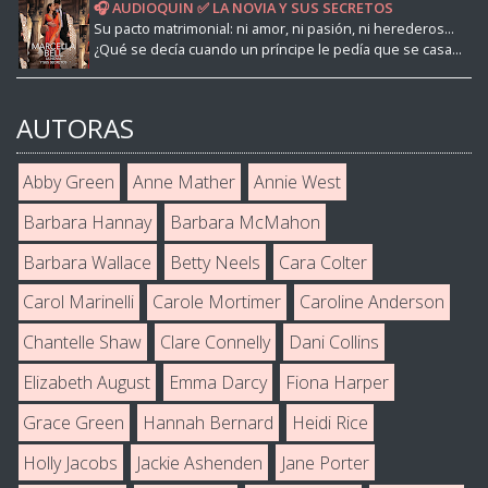
🎧 AUDIOQUIN ✅ LA NOVIA Y SUS SECRETOS
Su pacto matrimonial: ni amor, ni pasión, ni herederos...
¿Qué se decía cuando un príncipe le pedía que se casa...
AUTORAS
Abby Green
Anne Mather
Annie West
Barbara Hannay
Barbara McMahon
Barbara Wallace
Betty Neels
Cara Colter
Carol Marinelli
Carole Mortimer
Caroline Anderson
Chantelle Shaw
Clare Connelly
Dani Collins
Elizabeth August
Emma Darcy
Fiona Harper
Grace Green
Hannah Bernard
Heidi Rice
Holly Jacobs
Jackie Ashenden
Jane Porter