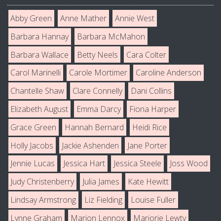
Abby Green
Anne Mather
Annie West
Barbara Hannay
Barbara McMahon
Barbara Wallace
Betty Neels
Cara Colter
Carol Marinelli
Carole Mortimer
Caroline Anderson
Chantelle Shaw
Clare Connelly
Dani Collins
Elizabeth August
Emma Darcy
Fiona Harper
Grace Green
Hannah Bernard
Heidi Rice
Holly Jacobs
Jackie Ashenden
Jane Porter
Jennie Lucas
Jessica Hart
Jessica Steele
Joss Wood
Judy Christenberry
Julia James
Kate Hewitt
Lindsay Armstrong
Liz Fielding
Louise Fuller
Lynne Graham
Marion Lennox
Marjorie Lewty