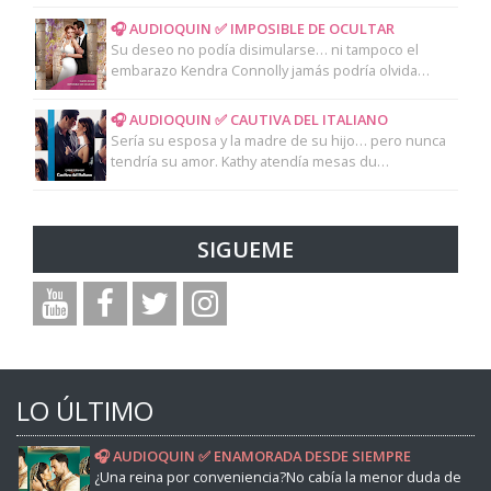
🎧 AUDIOQUIN ✅ IMPOSIBLE DE OCULTAR
Su deseo no podía disimularse… ni tampoco el
embarazo Kendra Connolly jamás podría olvida…
🎧 AUDIOQUIN ✅ CAUTIVA DEL ITALIANO
Sería su esposa y la madre de su hijo… pero nunca
tendría su amor. Kathy atendía mesas du…
SIGUEME
LO ÚLTIMO
🎧 AUDIOQUIN ✅ ENAMORADA DESDE SIEMPRE
¿Una reina por conveniencia?No cabía la menor duda de