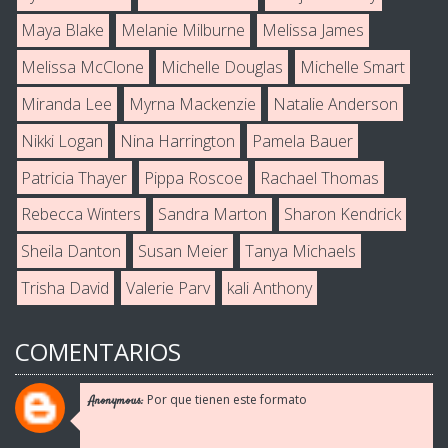
Maya Blake
Melanie Milburne
Melissa James
Melissa McClone
Michelle Douglas
Michelle Smart
Miranda Lee
Myrna Mackenzie
Natalie Anderson
Nikki Logan
Nina Harrington
Pamela Bauer
Patricia Thayer
Pippa Roscoe
Rachael Thomas
Rebecca Winters
Sandra Marton
Sharon Kendrick
Sheila Danton
Susan Meier
Tanya Michaels
Trisha David
Valerie Parv
kali Anthony
COMENTARIOS
Por que tienen este formato
Anonymous: