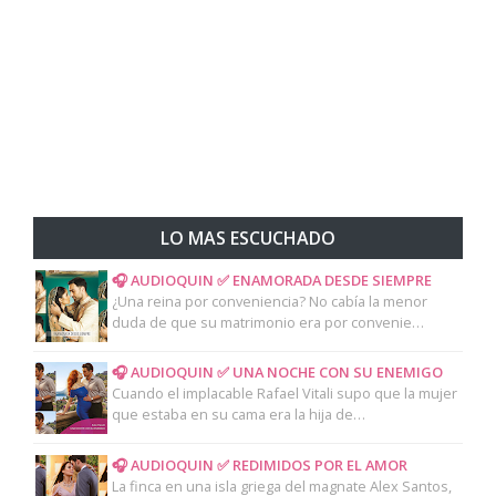
LO MAS ESCUCHADO
🎧 AUDIOQUIN ✅ ENAMORADA DESDE SIEMPRE
¿Una reina por conveniencia? No cabía la menor
duda de que su matrimonio era por convenie…
🎧 AUDIOQUIN ✅ UNA NOCHE CON SU ENEMIGO
Cuando el implacable Rafael Vitali supo que la mujer
que estaba en su cama era la hija de…
🎧 AUDIOQUIN ✅ REDIMIDOS POR EL AMOR
La finca en una isla griega del magnate Alex Santos,