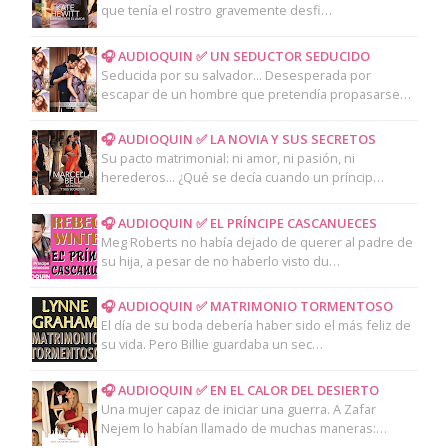
que tenía el rostro gravemente desfi…
🎧 AUDIOQUIN ✅ UN SEDUCTOR SEDUCIDO
Seducida por su salvador... Desesperada por
escapar de un hombre que pretendía propasarse…
🎧 AUDIOQUIN ✅ LA NOVIA Y SUS SECRETOS
Su pacto matrimonial: ni amor, ni pasión, ni
herederos... ¿Qué se decía cuando un príncip…
🎧 AUDIOQUIN ✅ EL PRÍNCIPE CASCANUECES
Meg Roberts no había dejado de querer al padre de
su hija, a pesar de no haberlo visto du…
🎧 AUDIOQUIN ✅ MATRIMONIO TORMENTOSO
El día de su boda debería haber sido el más feliz de
su vida. Pero Billie guardaba un sec…
🎧 AUDIOQUIN ✅ EN EL CALOR DEL DESIERTO
Una mujer capaz de iniciar una guerra. A Zafar
Nejem lo habían llamado de muchas maneras:…