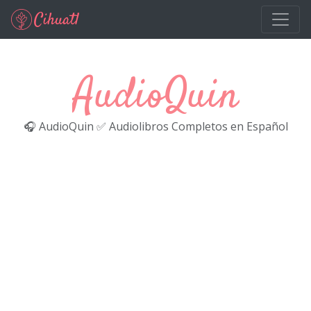
Ir al contenido principal
AudioQuin
🎧 AudioQuin ✅ Audiolibros Completos en Español