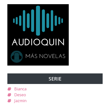
SERIE
Bianca
Deseo
Jazmin