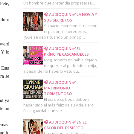
un hombre que pretendía propasarse…
Pete,
🎧 AUDIOQUIN ✅ LA NOVIA Y
 duro
SUS SECRETOS
Su pacto matrimonial: ni amor,
ni pasión, ni herederos...
¿Qué se decía cuando un príncip…
dward
🎧 AUDIOQUIN ✅ EL
 Y lo
PRÍNCIPE CASCANUECES
Meg Roberts no había dejado
de querer al padre de su hija,
 Esta
a pesar de no haberlo visto du…
ra se
🎧 AUDIOQUIN ✅
MATRIMONIO
TORMENTOSO
El día de su boda debería
ad ya
haber sido el más feliz de su vida. Pero
de mi
Billie guardaba un sec…
🎧 AUDIOQUIN ✅ EN EL
emas.
CALOR DEL DESIERTO
ue le
Una mujer capaz de iniciar