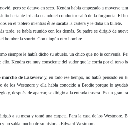
e movió, pero se detuvo en seco. Kendra había empezado a moverse tam
intió bastante irritada cuando el conductor salió de la furgoneta. El h
os en el tablero mientras él se sacaba la cartera y le daba un billete.
 tarde, se había reunido con los demás. Su padre se dirigió de nuevo
 el hombre la sonrió. Con ningún otro hombre.
mo siempre le había dicho su abuelo, un chico que no le convenía. Pe
 ello. Kendra era muy consciente del sudor que le corría por el torso ba
e marchó de Lakeview
y, en todo ese tiempo, no había pensado en B
ero de los Westmore y ella había conocido a Brodie porque lo ayudab
gio y, después de aparcar, se dirigió a la entrada trasera. Es un gran tr
dirigió a su mesa y tomó una carpeta. Para la casa de los Westmore. B
lo y no sabía mucho de su historia. Edward Westmore.