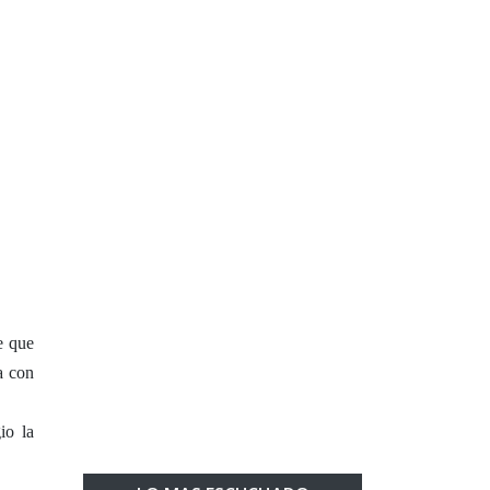
e que
a con
io la