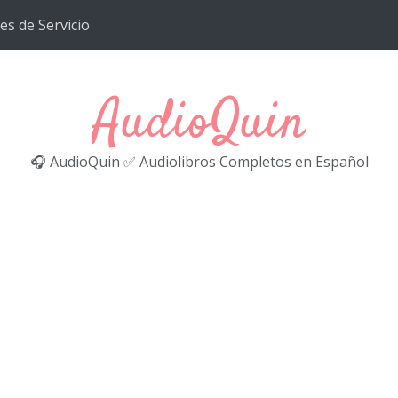
es de Servicio
AudioQuin
🎧 AudioQuin ✅ Audiolibros Completos en Español