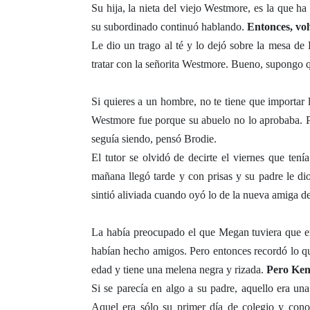
Su hija, la nieta del viejo Westmore, es la que ha
su subordinado continuó hablando.
Entonces, vol
Le dio un trago al té y lo dejó sobre la mesa de 
tratar con la señorita Westmore. Bueno, supongo q
Si quieres a un hombre, no te tiene que importar 
Westmore fue porque su abuelo no lo aprobaba. Pu
seguía siendo, pensó Brodie.
El tutor se olvidó de decirte el viernes que ten
mañana llegó tarde y con prisas y su padre le di
sintió aliviada cuando oyó lo de la nueva amiga de
La había preocupado el que Megan tuviera que e
habían hecho amigos. Pero entonces recordó lo que
edad y tiene una melena negra y rizada.
Pero Ken
Si se parecía en algo a su padre, aquello era un
Aquel era sólo su primer día de colegio y cono