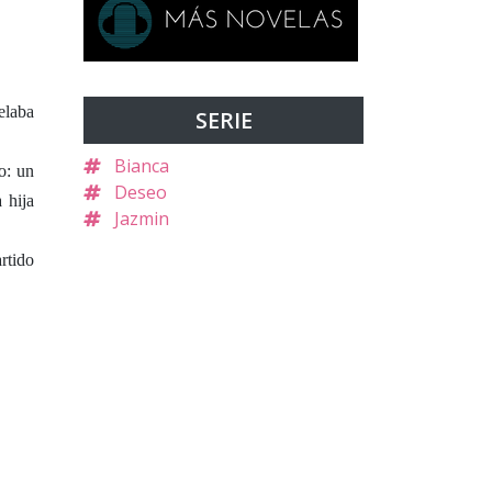
elaba
SERIE
Bianca
o: un
Deseo
 hija
Jazmin
rtido