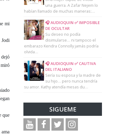
una guerra. A Zafar Nejem lo
habían llamado de muchas maneras:…
🎧 AUDIOQUIN ✅ IMPOSIBLE
ue mi
DE OCULTAR
Su deseo no podía
disimularse… ni tampoco el
 Jodi
embarazo Kendra Connolly jamás podría
olvida…
 dejó
🎧 AUDIOQUIN ✅ CAUTIVA
 miró
DEL ITALIANO
Sería su esposa y la madre de
su hijo… pero nunca tendría
su amor. Kathy atendía mesas du…
siado
Megan
SIGUEME
e que
n ama