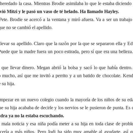
 heredado la casa. Mientras Brodie asimilaba lo que le estaba diciendo 
vió Mitzi y le pasó un vaso de té helado. Ha llamado Hayley.
Pete. Brodie se acercó a la ventana y miró afuera. Va a ser un trabajo
ue no se cambió el apellido.
llevar su apellido. Claro que la razón por la que se separaron ella y E
ede que la madre fuera un poco estirada, pero sí que era una belleza.
ía que llevar dinero. Megan abrió la bolsa y sacó lo que había dentro.
o mucho, así que me invitó a perrito y a un batido de chocolate. Kend
 su hija.
mpezar en un nuevo colegio cuando la mayoría de los niños de su ed
 su hija acababa de decirle y los nervios se le pusieron de punta. Es 
dra ya no la estaba escuchando.
a mala noticia y esa niña podía meter a su hija en toda clase de probl
cería a más niños. Pero Jodi ha sido muy amable al ayudarte, así q