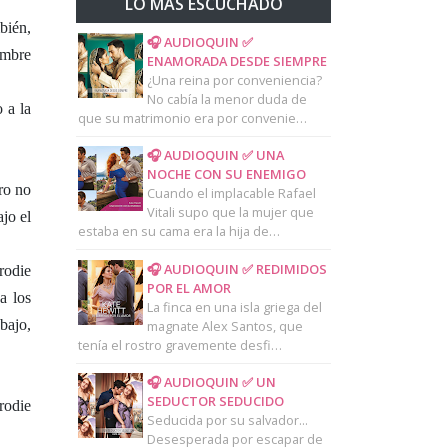
LO MAS ESCUCHADO
bién,
🎧 AUDIOQUIN ✅
ombre
ENAMORADA DESDE SIEMPRE
¿Una reina por conveniencia?
No cabía la menor duda de
 a la
que su matrimonio era por convenie…
🎧 AUDIOQUIN ✅ UNA
NOCHE CON SU ENEMIGO
ro no
Cuando el implacable Rafael
Vitali supo que la mujer que
jo el
estaba en su cama era la hija de…
🎧 AUDIOQUIN ✅ REDIMIDOS
rodie
POR EL AMOR
a los
La finca en una isla griega del
abajo,
magnate Alex Santos, que
tenía el rostro gravemente desfi…
🎧 AUDIOQUIN ✅ UN
SEDUCTOR SEDUCIDO
rodie
Seducida por su salvador...
Desesperada por escapar de