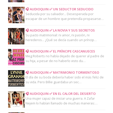
🎧 AUDIOQUIN ✅ UN SEDUCTOR SEDUCIDO
Seducida por su salvador... Desesperada por
escapar de un hombre que pretendía propasarse…
🎧 AUDIOQUIN ✅ LA NOVIA Y SUS SECRETOS
Su pacto matrimonial: ni amor, ni pasión, ni
herederos... ¿Qué se decía cuando un príncip…
🎧 AUDIOQUIN ✅ EL PRÍNCIPE CASCANUECES
Meg Roberts no había dejado de querer al padre de
su hija, a pesar de no haberlo visto du…
🎧 AUDIOQUIN ✅ MATRIMONIO TORMENTOSO
El día de su boda debería haber sido el más feliz de
su vida. Pero Billie guardaba un sec…
🎧 AUDIOQUIN ✅ EN EL CALOR DEL DESIERTO
Una mujer capaz de iniciar una guerra. A Zafar
Nejem lo habían llamado de muchas maneras:…