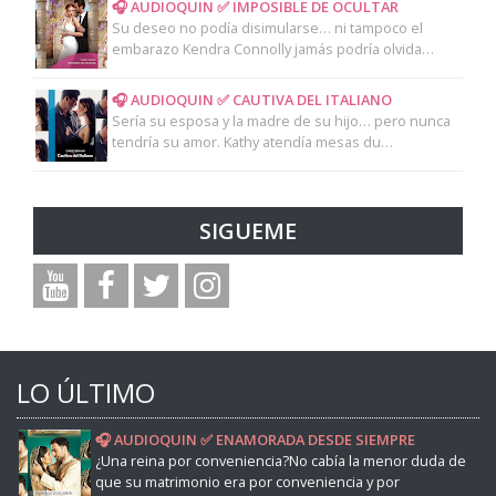
🎧 AUDIOQUIN ✅ IMPOSIBLE DE OCULTAR
Su deseo no podía disimularse… ni tampoco el
embarazo Kendra Connolly jamás podría olvida…
🎧 AUDIOQUIN ✅ CAUTIVA DEL ITALIANO
Sería su esposa y la madre de su hijo… pero nunca
tendría su amor. Kathy atendía mesas du…
SIGUEME
LO ÚLTIMO
🎧 AUDIOQUIN ✅ ENAMORADA DESDE SIEMPRE
¿Una reina por conveniencia?No cabía la menor duda de
que su matrimonio era por conveniencia y por