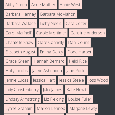
Abby Green
Anne Mather
Annie West
Barbara Hannay
Barbara McMahon
Barbara Wallace
Betty Neels
Cara Colter
Carol Marinelli
Carole Mortimer
Caroline Anderson
Chantelle Shaw
Clare Connelly
Dani Collins
Elizabeth August
Emma Darcy
Fiona Harper
Grace Green
Hannah Bernard
Heidi Rice
Holly Jacobs
Jackie Ashenden
Jane Porter
Jennie Lucas
Jessica Hart
Jessica Steele
Joss Wood
Judy Christenberry
Julia James
Kate Hewitt
Lindsay Armstrong
Liz Fielding
Louise Fuller
Lynne Graham
Marion Lennox
Marjorie Lewty