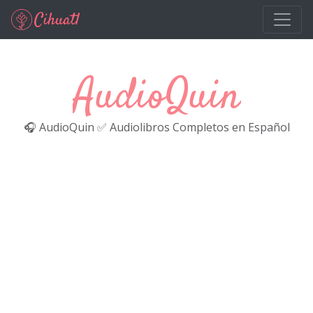
Ir al contenido principal
AudioQuin
🎧 AudioQuin ✅ Audiolibros Completos en Español