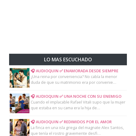
LO MAS ESCUCHADO
🎧 AUDIOQUIN ✅ ENAMORADA DESDE SIEMPRE
¿Una reina por conveniencia? No cabía la menor
duda de que su matrimonio era por convenie…
🎧 AUDIOQUIN ✅ UNA NOCHE CON SU ENEMIGO
Cuando el implacable Rafael Vitali supo que la mujer
que estaba en su cama era la hija de…
🎧 AUDIOQUIN ✅ REDIMIDOS POR EL AMOR
La finca en una isla griega del magnate Alex Santos,
que tenía el rostro gravemente desfi…