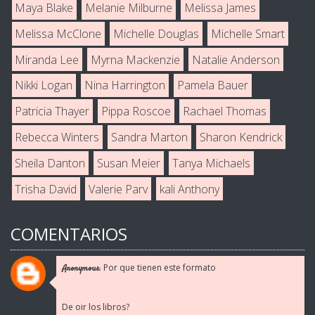
Maya Blake
Melanie Milburne
Melissa James
Melissa McClone
Michelle Douglas
Michelle Smart
Miranda Lee
Myrna Mackenzie
Natalie Anderson
Nikki Logan
Nina Harrington
Pamela Bauer
Patricia Thayer
Pippa Roscoe
Rachael Thomas
Rebecca Winters
Sandra Marton
Sharon Kendrick
Sheila Danton
Susan Meier
Tanya Michaels
Trisha David
Valerie Parv
kali Anthony
COMENTARIOS
Por que tienen este formato
Anonymous:
De oir los libros?