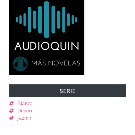
SERIE
Bianca
Deseo
Jazmin