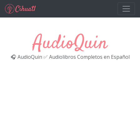
Ir al contenido principal
AudioQuin
🎧 AudioQuin ✅ Audiolibros Completos en Español