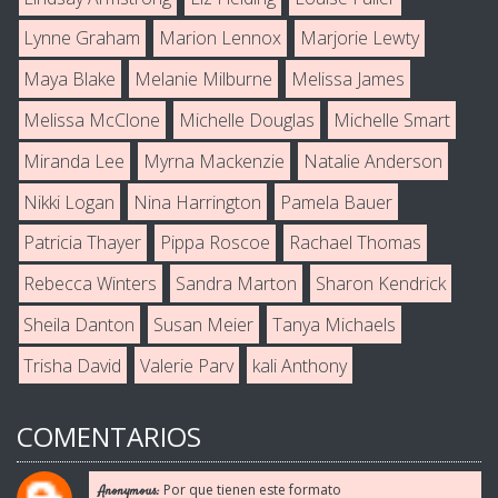
Lynne Graham
Marion Lennox
Marjorie Lewty
Maya Blake
Melanie Milburne
Melissa James
Melissa McClone
Michelle Douglas
Michelle Smart
Miranda Lee
Myrna Mackenzie
Natalie Anderson
Nikki Logan
Nina Harrington
Pamela Bauer
Patricia Thayer
Pippa Roscoe
Rachael Thomas
Rebecca Winters
Sandra Marton
Sharon Kendrick
Sheila Danton
Susan Meier
Tanya Michaels
Trisha David
Valerie Parv
kali Anthony
COMENTARIOS
Por que tienen este formato
Anonymous: