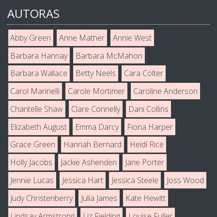
AUTORAS
Abby Green
Anne Mather
Annie West
Barbara Hannay
Barbara McMahon
Barbara Wallace
Betty Neels
Cara Colter
Carol Marinelli
Carole Mortimer
Caroline Anderson
Chantelle Shaw
Clare Connelly
Dani Collins
Elizabeth August
Emma Darcy
Fiona Harper
Grace Green
Hannah Bernard
Heidi Rice
Holly Jacobs
Jackie Ashenden
Jane Porter
Jennie Lucas
Jessica Hart
Jessica Steele
Joss Wood
Judy Christenberry
Julia James
Kate Hewitt
Lindsay Armstrong
Liz Fielding
Louise Fuller