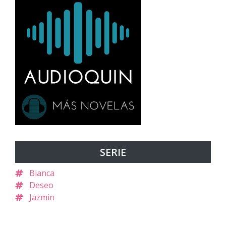
SERIE
Bianca
Deseo
Jazmin