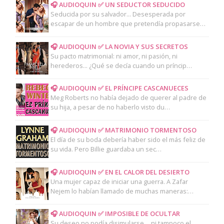
🎧 AUDIOQUIN ✅ UN SEDUCTOR SEDUCIDO
Seducida por su salvador... Desesperada por
escapar de un hombre que pretendía propasarse…
🎧 AUDIOQUIN ✅ LA NOVIA Y SUS SECRETOS
Su pacto matrimonial: ni amor, ni pasión, ni
herederos... ¿Qué se decía cuando un príncip…
🎧 AUDIOQUIN ✅ EL PRÍNCIPE CASCANUECES
Meg Roberts no había dejado de querer al padre de
su hija, a pesar de no haberlo visto du…
🎧 AUDIOQUIN ✅ MATRIMONIO TORMENTOSO
El día de su boda debería haber sido el más feliz de
su vida. Pero Billie guardaba un sec…
🎧 AUDIOQUIN ✅ EN EL CALOR DEL DESIERTO
Una mujer capaz de iniciar una guerra. A Zafar
Nejem lo habían llamado de muchas maneras:…
🎧 AUDIOQUIN ✅ IMPOSIBLE DE OCULTAR
Su deseo no podía disimularse… ni tampoco el