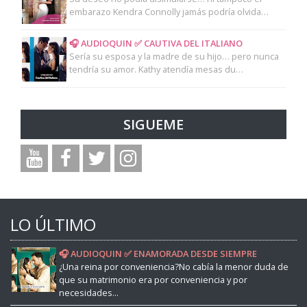
embarazo Kendra Connolly jamás podría olvida…
🎧 AUDIOQUIN ✅ CAUTIVA DEL ITALIANO
Sería su esposa y la madre de su hijo… pero nunca
tendría su amor. Kathy atendía mesas du…
SIGUEME
LO ÚLTIMO
🎧 AUDIOQUIN ✅ ENAMORADA DESDE SIEMPRE
¿Una reina por conveniencia?No cabía la menor duda de
que su matrimonio era por conveniencia y por
necesidades...