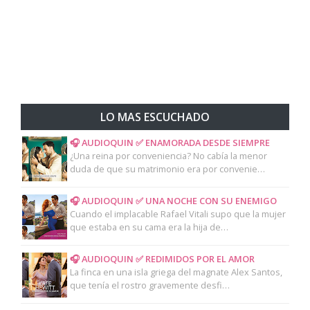
LO MAS ESCUCHADO
🎧 AUDIOQUIN ✅ ENAMORADA DESDE SIEMPRE
¿Una reina por conveniencia? No cabía la menor
duda de que su matrimonio era por convenie…
🎧 AUDIOQUIN ✅ UNA NOCHE CON SU ENEMIGO
Cuando el implacable Rafael Vitali supo que la mujer
que estaba en su cama era la hija de…
🎧 AUDIOQUIN ✅ REDIMIDOS POR EL AMOR
La finca en una isla griega del magnate Alex Santos,
que tenía el rostro gravemente desfi…