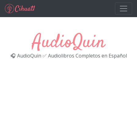
Ir al contenido principal
AudioQuin
🎧 AudioQuin ✅ Audiolibros Completos en Español