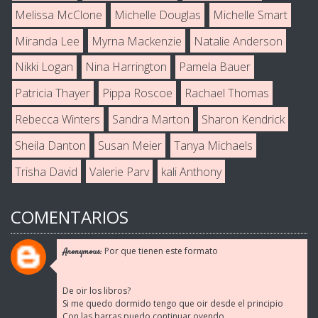
Melissa McClone
Michelle Douglas
Michelle Smart
Miranda Lee
Myrna Mackenzie
Natalie Anderson
Nikki Logan
Nina Harrington
Pamela Bauer
Patricia Thayer
Pippa Roscoe
Rachael Thomas
Rebecca Winters
Sandra Marton
Sharon Kendrick
Sheila Danton
Susan Meier
Tanya Michaels
Trisha David
Valerie Parv
kali Anthony
COMENTARIOS
Por que tienen este formato
Anonymous:
De oir los libros?
Si me quedo dormido tengo que oir desde el principio
Con las barras puedo continuar oyendo