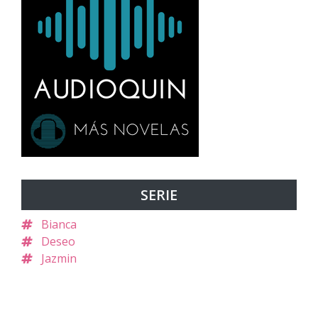
SERIE
Bianca
Deseo
Jazmin