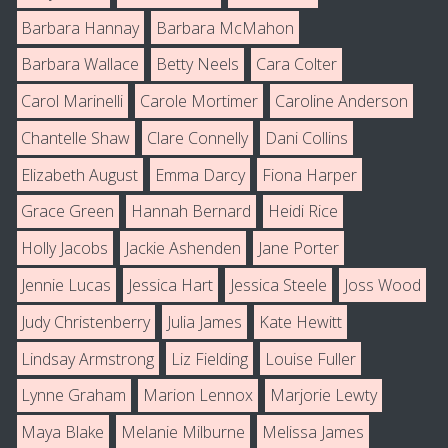
Barbara Hannay
Barbara McMahon
Barbara Wallace
Betty Neels
Cara Colter
Carol Marinelli
Carole Mortimer
Caroline Anderson
Chantelle Shaw
Clare Connelly
Dani Collins
Elizabeth August
Emma Darcy
Fiona Harper
Grace Green
Hannah Bernard
Heidi Rice
Holly Jacobs
Jackie Ashenden
Jane Porter
Jennie Lucas
Jessica Hart
Jessica Steele
Joss Wood
Judy Christenberry
Julia James
Kate Hewitt
Lindsay Armstrong
Liz Fielding
Louise Fuller
Lynne Graham
Marion Lennox
Marjorie Lewty
Maya Blake
Melanie Milburne
Melissa James