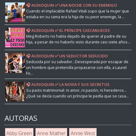
🎧 AUDIOQUIN ✅ UNA NOCHE CON SU ENEMIGO
Cuando el implacable Rafael Vitali supo que la mujer que
estaba en su cama era la hija de su peor enemigo, la ...
🎧 AUDIOQUIN ✅ EL PRÍNCIPE CASCANUECES
Meg Roberts no había dejado de querer al padre de su
hija, a pesar de no haberlo visto durante casi siete años...
🎧 AUDIOQUIN ✅ UN SEDUCTOR SEDUCIDO
Seducida por su salvador...Desesperada por escapar de
un hombre que pretendía propasarse con ella, a Laurel
Fo...
🎧 AUDIOQUIN ✅ LA NOVIA Y SUS SECRETOS
Su pacto matrimonial: ni amor, ni pasión, ni herederos...
¿Qué se decía cuando un príncipe le pedía que se casa...
AUTORAS
Abby Green
Anne Mather
Annie West