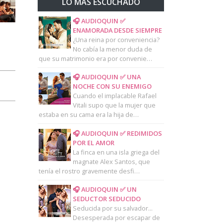
LO MAS ESCUCHADO
🎧 AUDIOQUIN ✅
ENAMORADA DESDE SIEMPRE
¿Una reina por conveniencia?
No cabía la menor duda de
que su matrimonio era por convenie…
🎧 AUDIOQUIN ✅ UNA
NOCHE CON SU ENEMIGO
Cuando el implacable Rafael
Vitali supo que la mujer que
estaba en su cama era la hija de…
🎧 AUDIOQUIN ✅ REDIMIDOS
POR EL AMOR
La finca en una isla griega del
magnate Alex Santos, que
tenía el rostro gravemente desfi…
🎧 AUDIOQUIN ✅ UN
SEDUCTOR SEDUCIDO
Seducida por su salvador...
Desesperada por escapar de