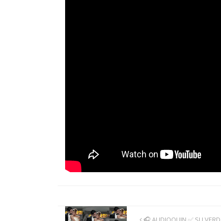
🎧 AUDIOQUIN ✅ SU VER