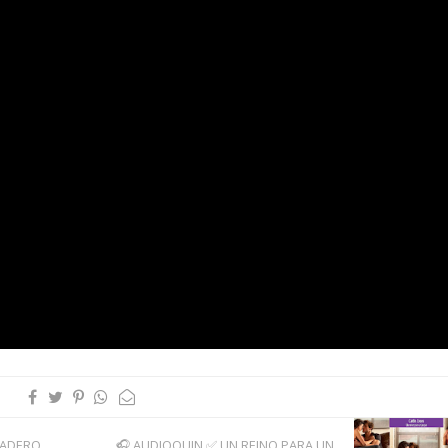
DADERO
🎧 AUDIOQUIN ✅ UN REINO PARA UN