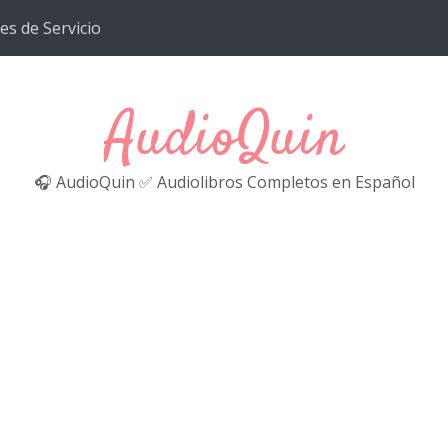
es de Servicio
AudioQuin
🎧 AudioQuin ✅ Audiolibros Completos en Español