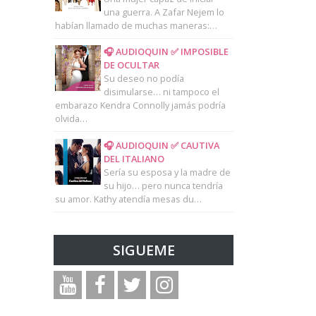
una guerra. A Zafar Nejem lo
habían llamado de muchas maneras:…
🎧 AUDIOQUIN ✅ IMPOSIBLE
DE OCULTAR
Su deseo no podía
disimularse… ni tampoco el
embarazo Kendra Connolly jamás podría
olvida…
🎧 AUDIOQUIN ✅ CAUTIVA
DEL ITALIANO
Sería su esposa y la madre de
su hijo… pero nunca tendría
su amor. Kathy atendía mesas du…
SIGUEME