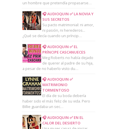
un hombre que pretendía propasarse…
🎧 AUDIOQUIN ✅ LA NOVIA Y
SUS SECRETOS
Su pacto matrimonial: ni amor,
ni pasión, ni herederos...
¿Qué se decía cuando un príncip…
🎧 AUDIOQUIN ✅ EL
PRÍNCIPE CASCANUECES
Meg Roberts no había dejado
de querer al padre de su hija,
a pesar de no haberlo visto du…
🎧 AUDIOQUIN ✅
MATRIMONIO
TORMENTOSO
El día de su boda debería
haber sido el más feliz de su vida. Pero
Billie guardaba un sec…
🎧 AUDIOQUIN ✅ EN EL
CALOR DEL DESIERTO
Una mujer capaz de iniciar