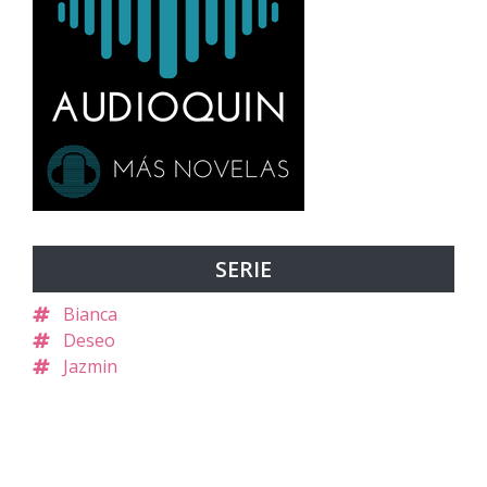
SERIE
Bianca
Deseo
Jazmin