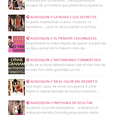
Seducida por su salvador... Desesperada por
escapar de un hombre que pretendía propasarse…
🎧 AUDIOQUIN ✅ LA NOVIA Y SUS SECRETOS
Su pacto matrimonial: ni amor, ni pasión, ni
herederos... ¿Qué se decía cuando un príncip…
🎧 AUDIOQUIN ✅ EL PRÍNCIPE CASCANUECES
Meg Roberts no había dejado de querer al padre de
su hija, a pesar de no haberlo visto du…
🎧 AUDIOQUIN ✅ MATRIMONIO TORMENTOSO
El día de su boda debería haber sido el más feliz de
su vida. Pero Billie guardaba un sec…
🎧 AUDIOQUIN ✅ EN EL CALOR DEL DESIERTO
Una mujer capaz de iniciar una guerra. A Zafar
Nejem lo habían llamado de muchas maneras:…
🎧 AUDIOQUIN ✅ IMPOSIBLE DE OCULTAR
Su deseo no podía disimularse… ni tampoco el
embarazo Kendra Connolly jamás podría olvida…