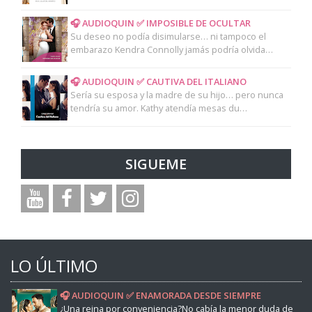
🎧 AUDIOQUIN ✅ IMPOSIBLE DE OCULTAR
Su deseo no podía disimularse… ni tampoco el
embarazo Kendra Connolly jamás podría olvida…
🎧 AUDIOQUIN ✅ CAUTIVA DEL ITALIANO
Sería su esposa y la madre de su hijo… pero nunca
tendría su amor. Kathy atendía mesas du…
SIGUEME
LO ÚLTIMO
🎧 AUDIOQUIN ✅ ENAMORADA DESDE SIEMPRE
¿Una reina por conveniencia?No cabía la menor duda de