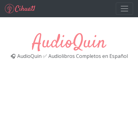
Ir al contenido principal
AudioQuin
🎧 AudioQuin ✅ Audiolibros Completos en Español