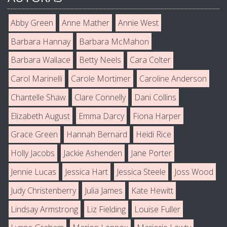
Abby Green
Anne Mather
Annie West
Barbara Hannay
Barbara McMahon
Barbara Wallace
Betty Neels
Cara Colter
Carol Marinelli
Carole Mortimer
Caroline Anderson
Chantelle Shaw
Clare Connelly
Dani Collins
Elizabeth August
Emma Darcy
Fiona Harper
Grace Green
Hannah Bernard
Heidi Rice
Holly Jacobs
Jackie Ashenden
Jane Porter
Jennie Lucas
Jessica Hart
Jessica Steele
Joss Wood
Judy Christenberry
Julia James
Kate Hewitt
Lindsay Armstrong
Liz Fielding
Louise Fuller