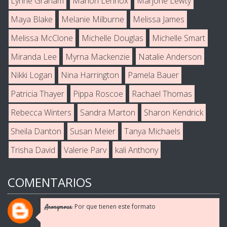
Lynne Graham
Marion Lennox
Marjorie Lewty
Maya Blake
Melanie Milburne
Melissa James
Melissa McClone
Michelle Douglas
Michelle Smart
Miranda Lee
Myrna Mackenzie
Natalie Anderson
Nikki Logan
Nina Harrington
Pamela Bauer
Patricia Thayer
Pippa Roscoe
Rachael Thomas
Rebecca Winters
Sandra Marton
Sharon Kendrick
Sheila Danton
Susan Meier
Tanya Michaels
Trisha David
Valerie Parv
kali Anthony
COMENTARIOS
Por que tienen este formato
Anonymous: