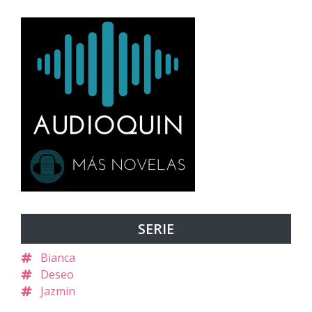
SERIE
Bianca
Deseo
Jazmin