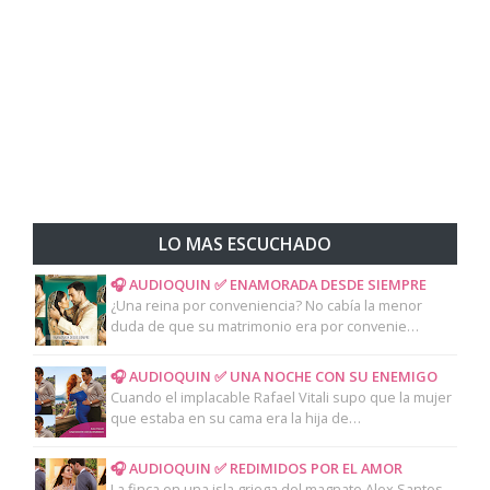
LO MAS ESCUCHADO
🎧 AUDIOQUIN ✅ ENAMORADA DESDE SIEMPRE
¿Una reina por conveniencia? No cabía la menor
duda de que su matrimonio era por convenie…
🎧 AUDIOQUIN ✅ UNA NOCHE CON SU ENEMIGO
Cuando el implacable Rafael Vitali supo que la mujer
que estaba en su cama era la hija de…
🎧 AUDIOQUIN ✅ REDIMIDOS POR EL AMOR
La finca en una isla griega del magnate Alex Santos,