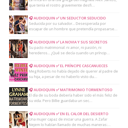
que tenía el rostro gravemente desfi…
🎧 AUDIOQUIN ✅ UN SEDUCTOR SEDUCIDO
Seducida por su salvador... Desesperada por
escapar de un hombre que pretendía propasarse…
🎧 AUDIOQUIN ✅ LA NOVIA Y SUS SECRETOS
Su pacto matrimonial: ni amor, ni pasión, ni
herederos... ¿Qué se decía cuando un príncip…
🎧 AUDIOQUIN ✅ EL PRÍNCIPE CASCANUECES
Meg Roberts no había dejado de querer al padre de
su hija, a pesar de no haberlo visto du…
🎧 AUDIOQUIN ✅ MATRIMONIO TORMENTOSO
El día de su boda debería haber sido el más feliz de
su vida. Pero Billie guardaba un sec…
🎧 AUDIOQUIN ✅ EN EL CALOR DEL DESIERTO
Una mujer capaz de iniciar una guerra. A Zafar
Nejem lo habían llamado de muchas maneras:…