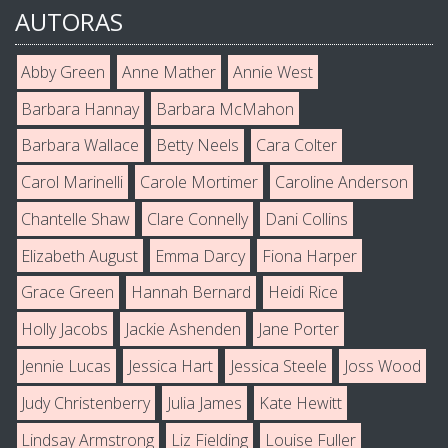
AUTORAS
Abby Green
Anne Mather
Annie West
Barbara Hannay
Barbara McMahon
Barbara Wallace
Betty Neels
Cara Colter
Carol Marinelli
Carole Mortimer
Caroline Anderson
Chantelle Shaw
Clare Connelly
Dani Collins
Elizabeth August
Emma Darcy
Fiona Harper
Grace Green
Hannah Bernard
Heidi Rice
Holly Jacobs
Jackie Ashenden
Jane Porter
Jennie Lucas
Jessica Hart
Jessica Steele
Joss Wood
Judy Christenberry
Julia James
Kate Hewitt
Lindsay Armstrong
Liz Fielding
Louise Fuller