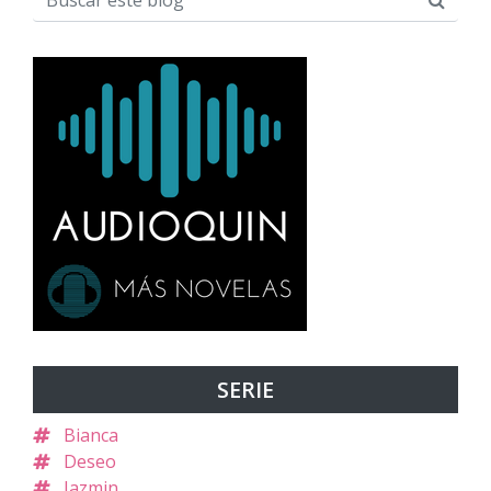
SERIE
Bianca
Deseo
Jazmin