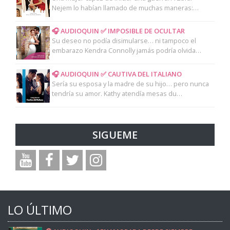
Nejem lo habían llamado de muchas maneras:…
🎧 AUDIOQUIN ✅ IMPOSIBLE DE OCULTAR
Su deseo no podía disimularse… ni tampoco el
embarazo Kendra Connolly jamás podría olvida…
🎧 AUDIOQUIN ✅ CAUTIVA DEL ITALIANO
Sería su esposa y la madre de su hijo… pero nunca
tendría su amor. Kathy atendía mesas du…
SIGUEME
LO ÚLTIMO