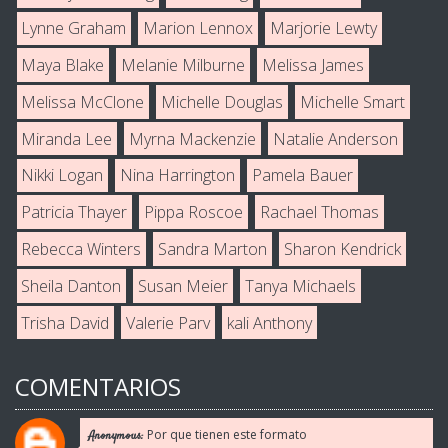
Lynne Graham
Marion Lennox
Marjorie Lewty
Maya Blake
Melanie Milburne
Melissa James
Melissa McClone
Michelle Douglas
Michelle Smart
Miranda Lee
Myrna Mackenzie
Natalie Anderson
Nikki Logan
Nina Harrington
Pamela Bauer
Patricia Thayer
Pippa Roscoe
Rachael Thomas
Rebecca Winters
Sandra Marton
Sharon Kendrick
Sheila Danton
Susan Meier
Tanya Michaels
Trisha David
Valerie Parv
kali Anthony
COMENTARIOS
Por que tienen este formato
Anonymous: