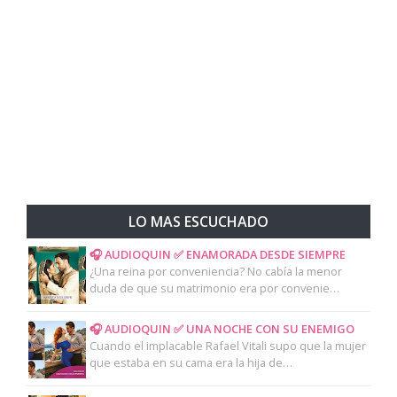
LO MAS ESCUCHADO
🎧 AUDIOQUIN ✅ ENAMORADA DESDE SIEMPRE
¿Una reina por conveniencia? No cabía la menor
duda de que su matrimonio era por convenie…
🎧 AUDIOQUIN ✅ UNA NOCHE CON SU ENEMIGO
Cuando el implacable Rafael Vitali supo que la mujer
que estaba en su cama era la hija de…