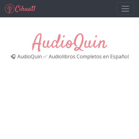
Ir al contenido principal
AudioQuin
🎧 AudioQuin ✅ Audiolibros Completos en Español