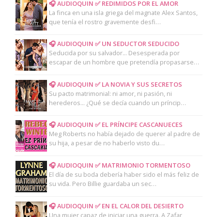
🎧 AUDIOQUIN ✅ REDIMIDOS POR EL AMOR
La finca en una isla griega del magnate Alex Santos,
que tenía el rostro gravemente desfi…
🎧 AUDIOQUIN ✅ UN SEDUCTOR SEDUCIDO
Seducida por su salvador... Desesperada por
escapar de un hombre que pretendía propasarse…
🎧 AUDIOQUIN ✅ LA NOVIA Y SUS SECRETOS
Su pacto matrimonial: ni amor, ni pasión, ni
herederos... ¿Qué se decía cuando un príncip…
🎧 AUDIOQUIN ✅ EL PRÍNCIPE CASCANUECES
Meg Roberts no había dejado de querer al padre de
su hija, a pesar de no haberlo visto du…
🎧 AUDIOQUIN ✅ MATRIMONIO TORMENTOSO
El día de su boda debería haber sido el más feliz de
su vida. Pero Billie guardaba un sec…
🎧 AUDIOQUIN ✅ EN EL CALOR DEL DESIERTO
Una mujer capaz de iniciar una guerra. A Zafar