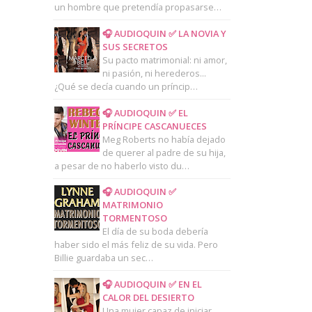
un hombre que pretendía propasarse…
🎧 AUDIOQUIN ✅ LA NOVIA Y
SUS SECRETOS
Su pacto matrimonial: ni amor,
ni pasión, ni herederos...
¿Qué se decía cuando un príncip…
🎧 AUDIOQUIN ✅ EL
PRÍNCIPE CASCANUECES
Meg Roberts no había dejado
de querer al padre de su hija,
a pesar de no haberlo visto du…
🎧 AUDIOQUIN ✅
MATRIMONIO
TORMENTOSO
El día de su boda debería
haber sido el más feliz de su vida. Pero
Billie guardaba un sec…
🎧 AUDIOQUIN ✅ EN EL
CALOR DEL DESIERTO
Una mujer capaz de iniciar