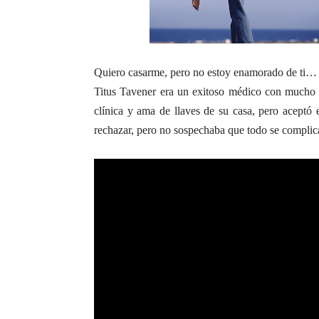
Quiero casarme, pero no estoy enamorado de ti…
Titus Tavener era un exitoso médico con mucho tr
clínica y ama de llaves de su casa, pero aceptó 
rechazar, pero no sospechaba que todo se complic