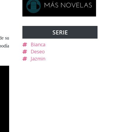
SERIE
de su
Bianca
podía
Deseo
Jazmin