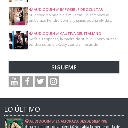
🎧 AUDIOQUIN ✅ IMPOSIBLE DE OCULTAR
Su deseo no podía disimularse… ni tampoco el
embarazo Kendra Connolly jamás podría olvida…
🎧 AUDIOQUIN ✅ CAUTIVA DEL ITALIANO
Sería su esposa y la madre de su hijo… pero nunca
tendría su amor. Kathy atendía mesas du…
SIGUEME
LO ÚLTIMO
🎧 AUDIOQUIN ✅ ENAMORADA DESDE SIEMPRE
¿Una reina por conveniencia?No cabía la menor duda de