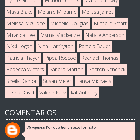
Lynne Graham
Marion Lennox
Marjorie Lewty
Maya Blake
Melanie Milburne
Melissa James
Melissa McClone
Michelle Douglas
Michelle Smart
Miranda Lee
Myrna Mackenzie
Natalie Anderson
Nikki Logan
Nina Harrington
Pamela Bauer
Patricia Thayer
Pippa Roscoe
Rachael Thomas
Rebecca Winters
Sandra Marton
Sharon Kendrick
Sheila Danton
Susan Meier
Tanya Michaels
Trisha David
Valerie Parv
kali Anthony
COMENTARIOS
Por que tienen este formato
Anonymous: