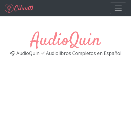
Ir al contenido principal
AudioQuin
🎧 AudioQuin ✅ Audiolibros Completos en Español