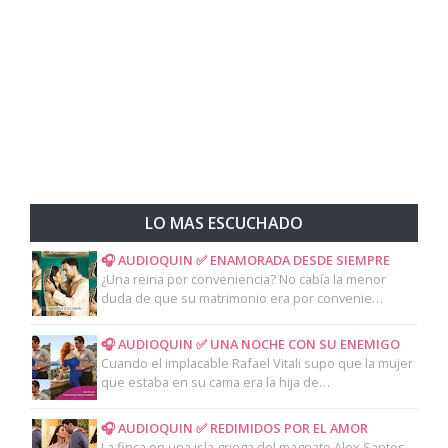
LO MAS ESCUCHADO
🎧 AUDIOQUIN ✅ ENAMORADA DESDE SIEMPRE
¿Una reina por conveniencia? No cabía la menor
duda de que su matrimonio era por convenie…
🎧 AUDIOQUIN ✅ UNA NOCHE CON SU ENEMIGO
Cuando el implacable Rafael Vitali supo que la mujer
que estaba en su cama era la hija de…
🎧 AUDIOQUIN ✅ REDIMIDOS POR EL AMOR
La finca en una isla griega del magnate Alex Santos,