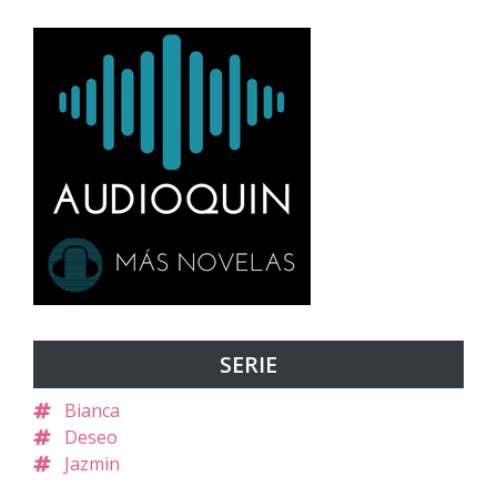
SERIE
Bianca
Deseo
Jazmin