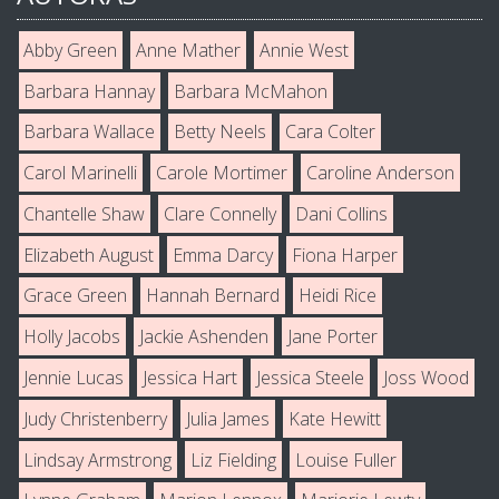
Abby Green
Anne Mather
Annie West
Barbara Hannay
Barbara McMahon
Barbara Wallace
Betty Neels
Cara Colter
Carol Marinelli
Carole Mortimer
Caroline Anderson
Chantelle Shaw
Clare Connelly
Dani Collins
Elizabeth August
Emma Darcy
Fiona Harper
Grace Green
Hannah Bernard
Heidi Rice
Holly Jacobs
Jackie Ashenden
Jane Porter
Jennie Lucas
Jessica Hart
Jessica Steele
Joss Wood
Judy Christenberry
Julia James
Kate Hewitt
Lindsay Armstrong
Liz Fielding
Louise Fuller