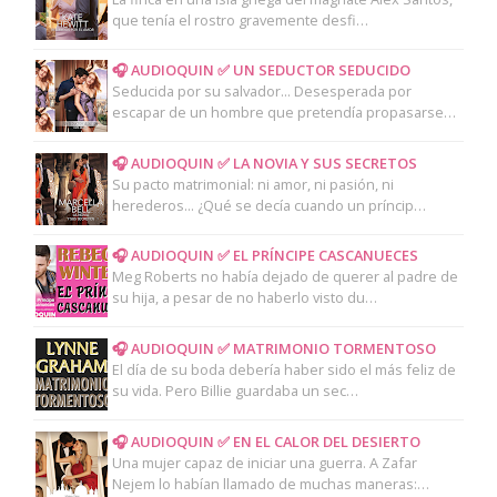
que tenía el rostro gravemente desfi…
🎧 AUDIOQUIN ✅ UN SEDUCTOR SEDUCIDO
Seducida por su salvador... Desesperada por
escapar de un hombre que pretendía propasarse…
🎧 AUDIOQUIN ✅ LA NOVIA Y SUS SECRETOS
Su pacto matrimonial: ni amor, ni pasión, ni
herederos... ¿Qué se decía cuando un príncip…
🎧 AUDIOQUIN ✅ EL PRÍNCIPE CASCANUECES
Meg Roberts no había dejado de querer al padre de
su hija, a pesar de no haberlo visto du…
🎧 AUDIOQUIN ✅ MATRIMONIO TORMENTOSO
El día de su boda debería haber sido el más feliz de
su vida. Pero Billie guardaba un sec…
🎧 AUDIOQUIN ✅ EN EL CALOR DEL DESIERTO
Una mujer capaz de iniciar una guerra. A Zafar
Nejem lo habían llamado de muchas maneras:…