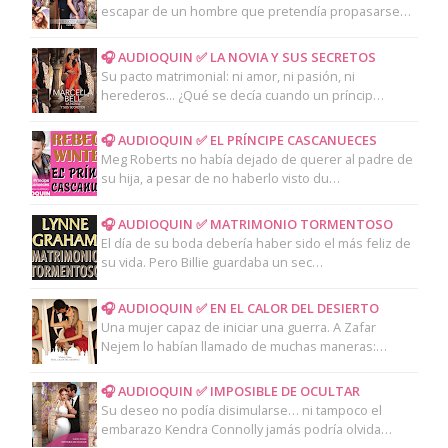
escapar de un hombre que pretendía propasarse…
🎧 AUDIOQUIN ✅ LA NOVIA Y SUS SECRETOS
Su pacto matrimonial: ni amor, ni pasión, ni
herederos... ¿Qué se decía cuando un príncip…
🎧 AUDIOQUIN ✅ EL PRÍNCIPE CASCANUECES
Meg Roberts no había dejado de querer al padre de
su hija, a pesar de no haberlo visto du…
🎧 AUDIOQUIN ✅ MATRIMONIO TORMENTOSO
El día de su boda debería haber sido el más feliz de
su vida. Pero Billie guardaba un sec…
🎧 AUDIOQUIN ✅ EN EL CALOR DEL DESIERTO
Una mujer capaz de iniciar una guerra. A Zafar
Nejem lo habían llamado de muchas maneras:…
🎧 AUDIOQUIN ✅ IMPOSIBLE DE OCULTAR
Su deseo no podía disimularse… ni tampoco el
embarazo Kendra Connolly jamás podría olvida…