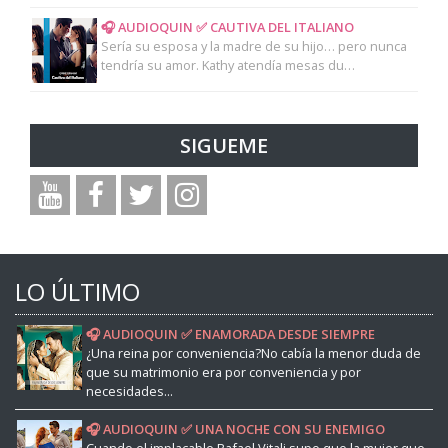
🎧 AUDIOQUIN ✅ CAUTIVA DEL ITALIANO
Sería su esposa y la madre de su hijo… pero nunca
tendría su amor. Kathy atendía mesas du…
SIGUEME
LO ÚLTIMO
🎧 AUDIOQUIN ✅ ENAMORADA DESDE SIEMPRE
¿Una reina por conveniencia?No cabía la menor duda de
que su matrimonio era por conveniencia y por
necesidades...
🎧 AUDIOQUIN ✅ UNA NOCHE CON SU ENEMIGO
Cuando el implacable Rafael Vitali supo que la mujer que