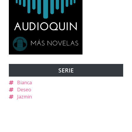
SERIE
Bianca
Deseo
Jazmin