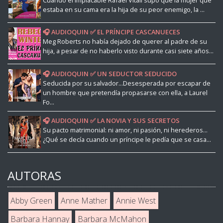
estaba en su cama era la hija de su peor enemigo, la ...
🎧 AUDIOQUIN ✅ EL PRÍNCIPE CASCANUECES
Meg Roberts no había dejado de querer al padre de su
hija, a pesar de no haberlo visto durante casi siete años...
🎧 AUDIOQUIN ✅ UN SEDUCTOR SEDUCIDO
Seducida por su salvador...Desesperada por escapar de
un hombre que pretendía propasarse con ella, a Laurel
Fo...
🎧 AUDIOQUIN ✅ LA NOVIA Y SUS SECRETOS
Su pacto matrimonial: ni amor, ni pasión, ni herederos...
¿Qué se decía cuando un príncipe le pedía que se casa...
AUTORAS
Abby Green
Anne Mather
Annie West
Barbara Hannay
Barbara McMahon