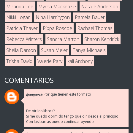
Miranda Lee
Myrna Mackenzie
Natalie Anderson
Nikki Logan
Nina Harrington
Pamela Bauer
Patricia Thayer
Pippa Roscoe
Rachael Thomas
Rebecca Winters
Sandra Marton
Sharon Kendrick
Sheila Danton
Susan Meier
Tanya Michaels
Trisha David
Valerie Parv
kali Anthony
COMENTARIOS
Por que tienen este formato
Anonymous:
De oir los libros?
Si me quedo dormido tengo que oir desde el principio
Con las barras puedo continuar oyendo