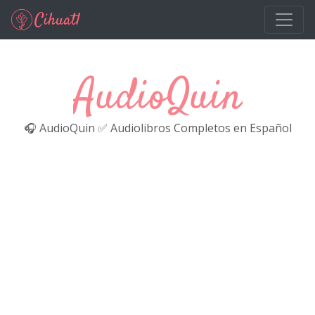
Ir al contenido principal
AudioQuin
🎧 AudioQuin ✅ Audiolibros Completos en Español