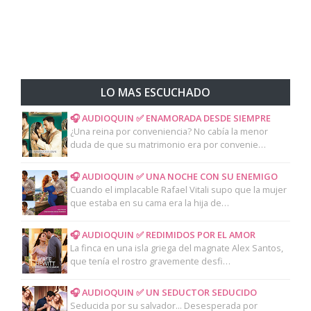
LO MAS ESCUCHADO
🎧 AUDIOQUIN ✅ ENAMORADA DESDE SIEMPRE
¿Una reina por conveniencia? No cabía la menor
duda de que su matrimonio era por convenie…
🎧 AUDIOQUIN ✅ UNA NOCHE CON SU ENEMIGO
Cuando el implacable Rafael Vitali supo que la mujer
que estaba en su cama era la hija de…
🎧 AUDIOQUIN ✅ REDIMIDOS POR EL AMOR
La finca en una isla griega del magnate Alex Santos,
que tenía el rostro gravemente desfi…
🎧 AUDIOQUIN ✅ UN SEDUCTOR SEDUCIDO
Seducida por su salvador... Desesperada por