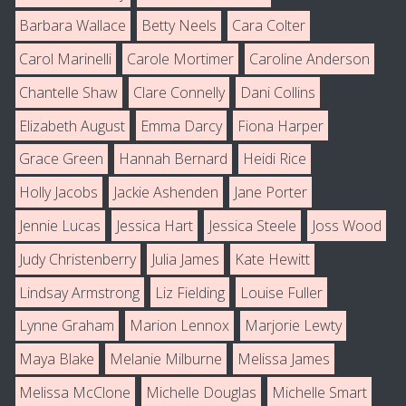
Barbara Wallace
Betty Neels
Cara Colter
Carol Marinelli
Carole Mortimer
Caroline Anderson
Chantelle Shaw
Clare Connelly
Dani Collins
Elizabeth August
Emma Darcy
Fiona Harper
Grace Green
Hannah Bernard
Heidi Rice
Holly Jacobs
Jackie Ashenden
Jane Porter
Jennie Lucas
Jessica Hart
Jessica Steele
Joss Wood
Judy Christenberry
Julia James
Kate Hewitt
Lindsay Armstrong
Liz Fielding
Louise Fuller
Lynne Graham
Marion Lennox
Marjorie Lewty
Maya Blake
Melanie Milburne
Melissa James
Melissa McClone
Michelle Douglas
Michelle Smart