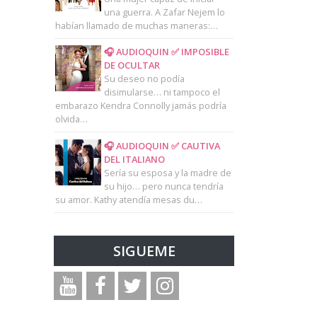
una guerra. A Zafar Nejem lo
habían llamado de muchas maneras:…
🎧 AUDIOQUIN ✅ IMPOSIBLE
DE OCULTAR
Su deseo no podía
disimularse… ni tampoco el
embarazo Kendra Connolly jamás podría
olvida…
🎧 AUDIOQUIN ✅ CAUTIVA
DEL ITALIANO
Sería su esposa y la madre de
su hijo… pero nunca tendría
su amor. Kathy atendía mesas du…
SIGUEME