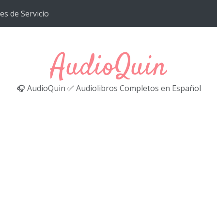
es de Servicio
AudioQuin
🎧 AudioQuin ✅ Audiolibros Completos en Español