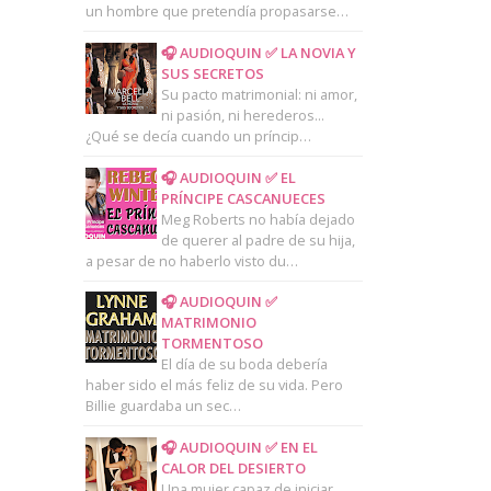
un hombre que pretendía propasarse…
🎧 AUDIOQUIN ✅ LA NOVIA Y
SUS SECRETOS
Su pacto matrimonial: ni amor,
ni pasión, ni herederos...
¿Qué se decía cuando un príncip…
🎧 AUDIOQUIN ✅ EL
PRÍNCIPE CASCANUECES
Meg Roberts no había dejado
de querer al padre de su hija,
a pesar de no haberlo visto du…
🎧 AUDIOQUIN ✅
MATRIMONIO
TORMENTOSO
El día de su boda debería
haber sido el más feliz de su vida. Pero
Billie guardaba un sec…
🎧 AUDIOQUIN ✅ EN EL
CALOR DEL DESIERTO
Una mujer capaz de iniciar