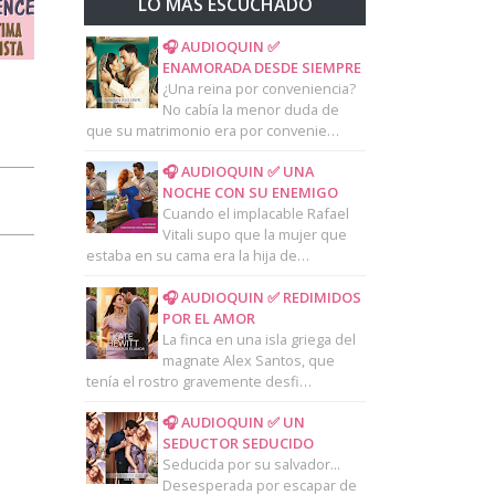
LO MAS ESCUCHADO
🎧 AUDIOQUIN ✅
ENAMORADA DESDE SIEMPRE
¿Una reina por conveniencia?
No cabía la menor duda de
que su matrimonio era por convenie…
🎧 AUDIOQUIN ✅ UNA
NOCHE CON SU ENEMIGO
Cuando el implacable Rafael
Vitali supo que la mujer que
estaba en su cama era la hija de…
🎧 AUDIOQUIN ✅ REDIMIDOS
POR EL AMOR
La finca en una isla griega del
magnate Alex Santos, que
tenía el rostro gravemente desfi…
🎧 AUDIOQUIN ✅ UN
SEDUCTOR SEDUCIDO
Seducida por su salvador...
Desesperada por escapar de