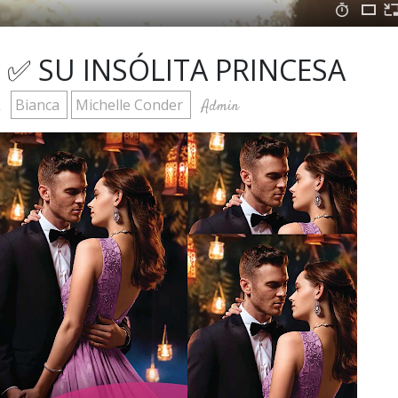
 ✅ SU INSÓLITA PRINCESA
Bianca
Michelle Conder
Admin
2