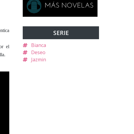
éntica
SERIE
Bianca
or el
Deseo
la.
Jazmin