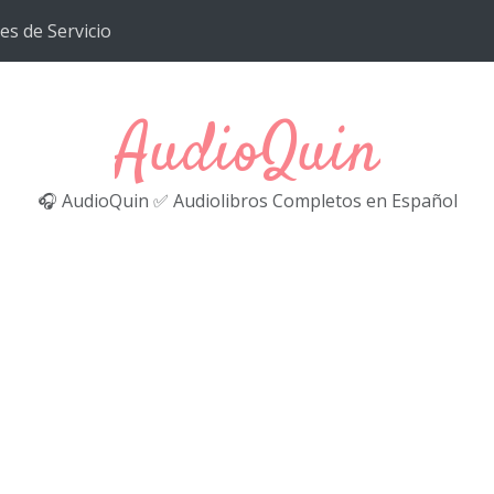
es de Servicio
AudioQuin
🎧 AudioQuin ✅ Audiolibros Completos en Español