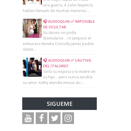
una guerra. A Zafar Nejem lo
habían llamado de muchas maneras:…
🎧 AUDIOQUIN ✅ IMPOSIBLE
DE OCULTAR
Su deseo no podía
disimularse… ni tampoco el
embarazo Kendra Connolly jamás podría
olvida…
🎧 AUDIOQUIN ✅ CAUTIVA
DEL ITALIANO
Sería su esposa y la madre de
su hijo… pero nunca tendría
su amor. Kathy atendía mesas du…
SIGUEME