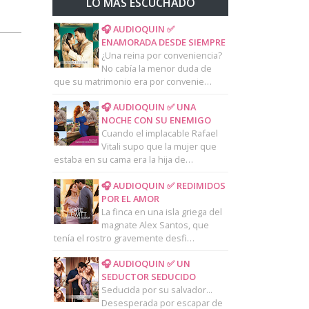
LO MAS ESCUCHADO
🎧 AUDIOQUIN ✅
ENAMORADA DESDE SIEMPRE
¿Una reina por conveniencia?
No cabía la menor duda de
que su matrimonio era por convenie…
🎧 AUDIOQUIN ✅ UNA
NOCHE CON SU ENEMIGO
Cuando el implacable Rafael
Vitali supo que la mujer que
estaba en su cama era la hija de…
🎧 AUDIOQUIN ✅ REDIMIDOS
POR EL AMOR
La finca en una isla griega del
magnate Alex Santos, que
tenía el rostro gravemente desfi…
🎧 AUDIOQUIN ✅ UN
SEDUCTOR SEDUCIDO
Seducida por su salvador...
Desesperada por escapar de