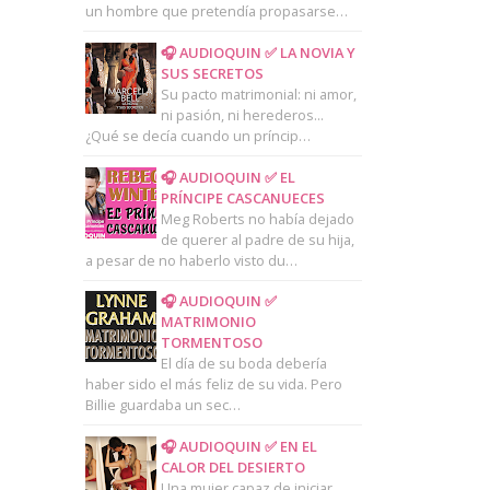
un hombre que pretendía propasarse…
🎧 AUDIOQUIN ✅ LA NOVIA Y
SUS SECRETOS
Su pacto matrimonial: ni amor,
ni pasión, ni herederos...
¿Qué se decía cuando un príncip…
🎧 AUDIOQUIN ✅ EL
PRÍNCIPE CASCANUECES
Meg Roberts no había dejado
de querer al padre de su hija,
a pesar de no haberlo visto du…
🎧 AUDIOQUIN ✅
MATRIMONIO
TORMENTOSO
El día de su boda debería
haber sido el más feliz de su vida. Pero
Billie guardaba un sec…
🎧 AUDIOQUIN ✅ EN EL
CALOR DEL DESIERTO
Una mujer capaz de iniciar