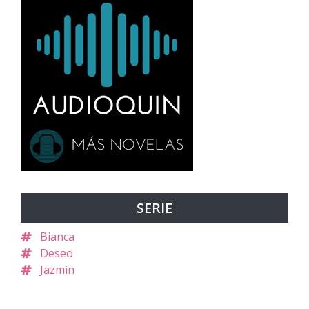
SERIE
Bianca
Deseo
Jazmin