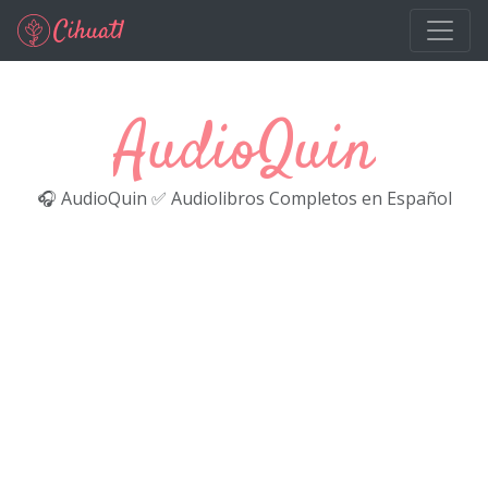
Ir al contenido principal
AudioQuin
🎧 AudioQuin ✅ Audiolibros Completos en Español