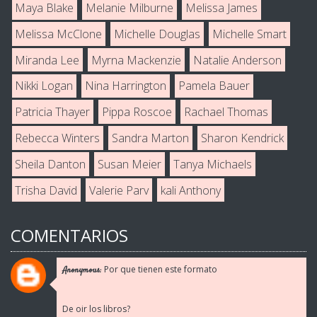
Maya Blake
Melanie Milburne
Melissa James
Melissa McClone
Michelle Douglas
Michelle Smart
Miranda Lee
Myrna Mackenzie
Natalie Anderson
Nikki Logan
Nina Harrington
Pamela Bauer
Patricia Thayer
Pippa Roscoe
Rachael Thomas
Rebecca Winters
Sandra Marton
Sharon Kendrick
Sheila Danton
Susan Meier
Tanya Michaels
Trisha David
Valerie Parv
kali Anthony
COMENTARIOS
Por que tienen este formato
Anonymous:
De oir los libros?