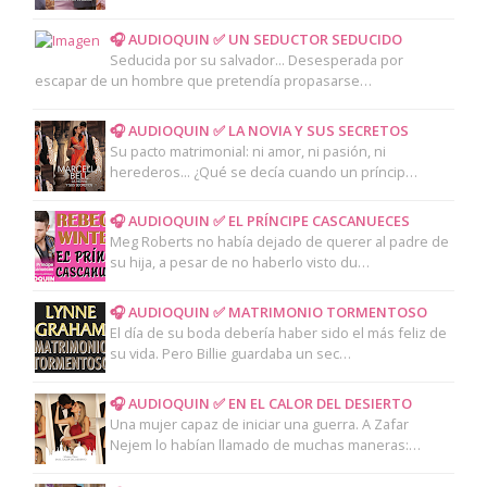
🎧 AUDIOQUIN ✅ UN SEDUCTOR SEDUCIDO
Seducida por su salvador... Desesperada por
escapar de un hombre que pretendía propasarse…
🎧 AUDIOQUIN ✅ LA NOVIA Y SUS SECRETOS
Su pacto matrimonial: ni amor, ni pasión, ni
herederos... ¿Qué se decía cuando un príncip…
🎧 AUDIOQUIN ✅ EL PRÍNCIPE CASCANUECES
Meg Roberts no había dejado de querer al padre de
su hija, a pesar de no haberlo visto du…
🎧 AUDIOQUIN ✅ MATRIMONIO TORMENTOSO
El día de su boda debería haber sido el más feliz de
su vida. Pero Billie guardaba un sec…
🎧 AUDIOQUIN ✅ EN EL CALOR DEL DESIERTO
Una mujer capaz de iniciar una guerra. A Zafar
Nejem lo habían llamado de muchas maneras:…