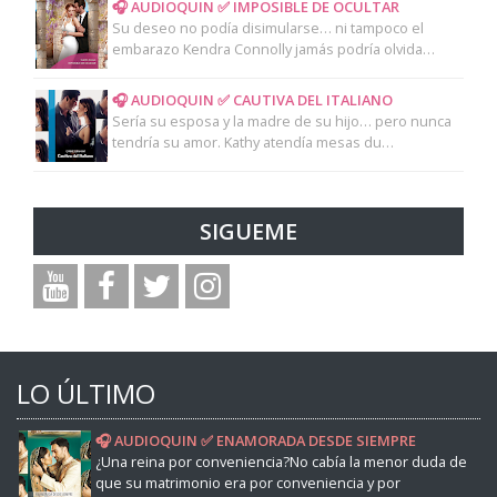
🎧 AUDIOQUIN ✅ IMPOSIBLE DE OCULTAR
Su deseo no podía disimularse… ni tampoco el
embarazo Kendra Connolly jamás podría olvida…
🎧 AUDIOQUIN ✅ CAUTIVA DEL ITALIANO
Sería su esposa y la madre de su hijo… pero nunca
tendría su amor. Kathy atendía mesas du…
SIGUEME
LO ÚLTIMO
🎧 AUDIOQUIN ✅ ENAMORADA DESDE SIEMPRE
¿Una reina por conveniencia?No cabía la menor duda de
que su matrimonio era por conveniencia y por