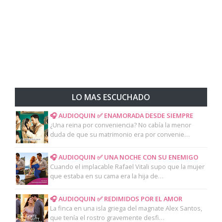
LO MAS ESCUCHADO
🎧 AUDIOQUIN ✅ ENAMORADA DESDE SIEMPRE
¿Una reina por conveniencia? No cabía la menor
duda de que su matrimonio era por convenie…
🎧 AUDIOQUIN ✅ UNA NOCHE CON SU ENEMIGO
Cuando el implacable Rafael Vitali supo que la mujer
que estaba en su cama era la hija de…
🎧 AUDIOQUIN ✅ REDIMIDOS POR EL AMOR
La finca en una isla griega del magnate Alex Santos,
que tenía el rostro gravemente desfi…