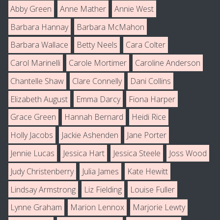
Abby Green
Anne Mather
Annie West
Barbara Hannay
Barbara McMahon
Barbara Wallace
Betty Neels
Cara Colter
Carol Marinelli
Carole Mortimer
Caroline Anderson
Chantelle Shaw
Clare Connelly
Dani Collins
Elizabeth August
Emma Darcy
Fiona Harper
Grace Green
Hannah Bernard
Heidi Rice
Holly Jacobs
Jackie Ashenden
Jane Porter
Jennie Lucas
Jessica Hart
Jessica Steele
Joss Wood
Judy Christenberry
Julia James
Kate Hewitt
Lindsay Armstrong
Liz Fielding
Louise Fuller
Lynne Graham
Marion Lennox
Marjorie Lewty