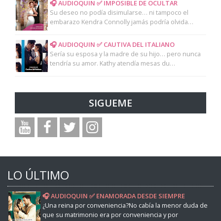
🎧 AUDIOQUIN ✅ IMPOSIBLE DE OCULTAR
Su deseo no podía disimularse… ni tampoco el
embarazo Kendra Connolly jamás podría olvida…
🎧 AUDIOQUIN ✅ CAUTIVA DEL ITALIANO
Sería su esposa y la madre de su hijo… pero nunca
tendría su amor. Kathy atendía mesas du…
SIGUEME
LO ÚLTIMO
🎧 AUDIOQUIN ✅ ENAMORADA DESDE SIEMPRE
¿Una reina por conveniencia?No cabía la menor duda de
que su matrimonio era por conveniencia y por