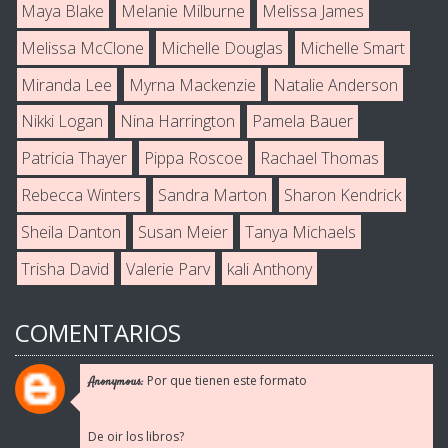
Maya Blake
Melanie Milburne
Melissa James
Melissa McClone
Michelle Douglas
Michelle Smart
Miranda Lee
Myrna Mackenzie
Natalie Anderson
Nikki Logan
Nina Harrington
Pamela Bauer
Patricia Thayer
Pippa Roscoe
Rachael Thomas
Rebecca Winters
Sandra Marton
Sharon Kendrick
Sheila Danton
Susan Meier
Tanya Michaels
Trisha David
Valerie Parv
kali Anthony
COMENTARIOS
Por que tienen este formato
Anonymous:
De oir los libros?