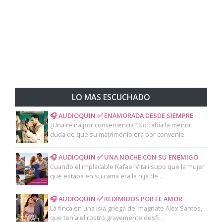
LO MAS ESCUCHADO
🎧 AUDIOQUIN ✅ ENAMORADA DESDE SIEMPRE
¿Una reina por conveniencia? No cabía la menor
duda de que su matrimonio era por convenie…
🎧 AUDIOQUIN ✅ UNA NOCHE CON SU ENEMIGO
Cuando el implacable Rafael Vitali supo que la mujer
que estaba en su cama era la hija de…
🎧 AUDIOQUIN ✅ REDIMIDOS POR EL AMOR
La finca en una isla griega del magnate Alex Santos,
que tenía el rostro gravemente desfi…