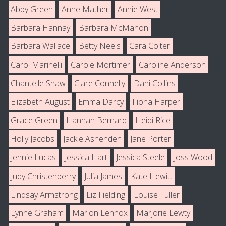
Abby Green
Anne Mather
Annie West
Barbara Hannay
Barbara McMahon
Barbara Wallace
Betty Neels
Cara Colter
Carol Marinelli
Carole Mortimer
Caroline Anderson
Chantelle Shaw
Clare Connelly
Dani Collins
Elizabeth August
Emma Darcy
Fiona Harper
Grace Green
Hannah Bernard
Heidi Rice
Holly Jacobs
Jackie Ashenden
Jane Porter
Jennie Lucas
Jessica Hart
Jessica Steele
Joss Wood
Judy Christenberry
Julia James
Kate Hewitt
Lindsay Armstrong
Liz Fielding
Louise Fuller
Lynne Graham
Marion Lennox
Marjorie Lewty