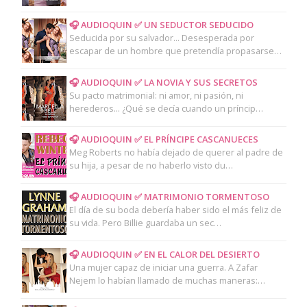
🎧 AUDIOQUIN ✅ UN SEDUCTOR SEDUCIDO
Seducida por su salvador... Desesperada por
escapar de un hombre que pretendía propasarse…
🎧 AUDIOQUIN ✅ LA NOVIA Y SUS SECRETOS
Su pacto matrimonial: ni amor, ni pasión, ni
herederos... ¿Qué se decía cuando un príncip…
🎧 AUDIOQUIN ✅ EL PRÍNCIPE CASCANUECES
Meg Roberts no había dejado de querer al padre de
su hija, a pesar de no haberlo visto du…
🎧 AUDIOQUIN ✅ MATRIMONIO TORMENTOSO
El día de su boda debería haber sido el más feliz de
su vida. Pero Billie guardaba un sec…
🎧 AUDIOQUIN ✅ EN EL CALOR DEL DESIERTO
Una mujer capaz de iniciar una guerra. A Zafar
Nejem lo habían llamado de muchas maneras:…