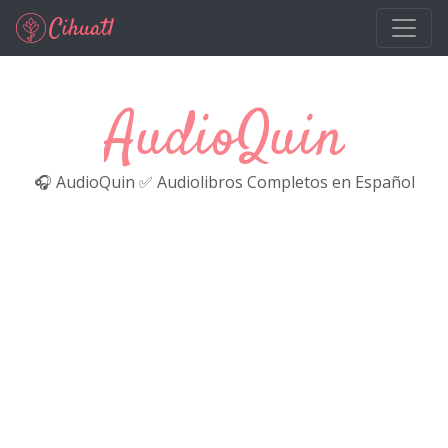
Ir al contenido principal
AudioQuin
🎧 AudioQuin ✅ Audiolibros Completos en Español