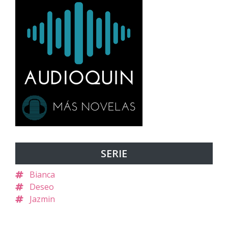
SERIE
Bianca
Deseo
Jazmin