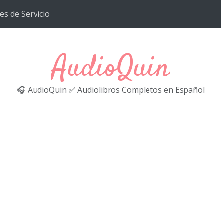
es de Servicio
AudioQuin
🎧 AudioQuin ✅ Audiolibros Completos en Español