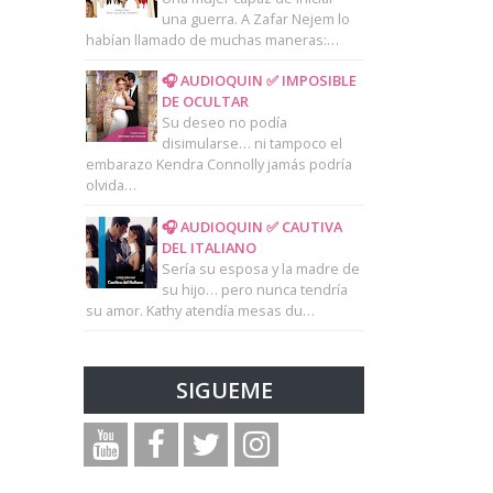
una guerra. A Zafar Nejem lo
habían llamado de muchas maneras:…
🎧 AUDIOQUIN ✅ IMPOSIBLE
DE OCULTAR
Su deseo no podía
disimularse… ni tampoco el
embarazo Kendra Connolly jamás podría
olvida…
🎧 AUDIOQUIN ✅ CAUTIVA
DEL ITALIANO
Sería su esposa y la madre de
su hijo… pero nunca tendría
su amor. Kathy atendía mesas du…
SIGUEME