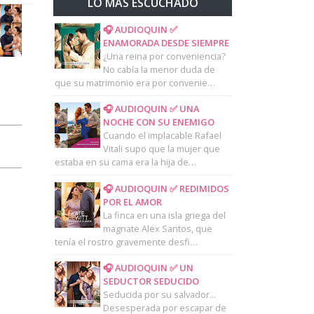
LO MAS ESCUCHADO
🎧 AUDIOQUIN ✅
ENAMORADA DESDE SIEMPRE
¿Una reina por conveniencia?
No cabía la menor duda de
que su matrimonio era por convenie…
🎧 AUDIOQUIN ✅ UNA
NOCHE CON SU ENEMIGO
Cuando el implacable Rafael
Vitali supo que la mujer que
estaba en su cama era la hija de…
🎧 AUDIOQUIN ✅ REDIMIDOS
POR EL AMOR
La finca en una isla griega del
magnate Alex Santos, que
tenía el rostro gravemente desfi…
🎧 AUDIOQUIN ✅ UN
SEDUCTOR SEDUCIDO
Seducida por su salvador...
Desesperada por escapar de