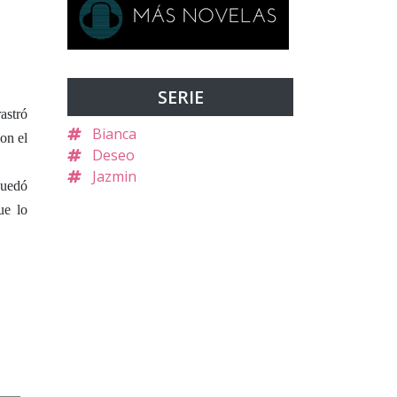
SERIE
astró
Bianca
on el
Deseo
Jazmin
quedó
ue lo