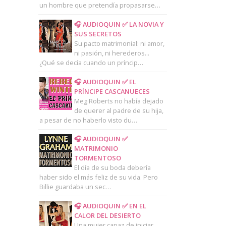
un hombre que pretendía propasarse…
🎧 AUDIOQUIN ✅ LA NOVIA Y
SUS SECRETOS
Su pacto matrimonial: ni amor,
ni pasión, ni herederos...
¿Qué se decía cuando un príncip…
🎧 AUDIOQUIN ✅ EL
PRÍNCIPE CASCANUECES
Meg Roberts no había dejado
de querer al padre de su hija,
a pesar de no haberlo visto du…
🎧 AUDIOQUIN ✅
MATRIMONIO
TORMENTOSO
El día de su boda debería
haber sido el más feliz de su vida. Pero
Billie guardaba un sec…
🎧 AUDIOQUIN ✅ EN EL
CALOR DEL DESIERTO
Una mujer capaz de iniciar