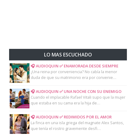
LO MAS ESCUCHADO
🎧 AUDIOQUIN ✅ ENAMORADA DESDE SIEMPRE
¿Una reina por conveniencia? No cabía la menor
duda de que su matrimonio era por convenie…
🎧 AUDIOQUIN ✅ UNA NOCHE CON SU ENEMIGO
Cuando el implacable Rafael Vitali supo que la mujer
que estaba en su cama era la hija de…
🎧 AUDIOQUIN ✅ REDIMIDOS POR EL AMOR
La finca en una isla griega del magnate Alex Santos,
que tenía el rostro gravemente desfi…