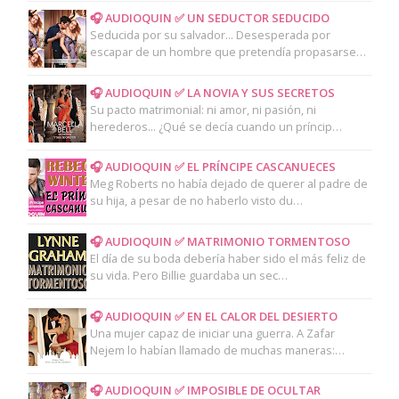
🎧 AUDIOQUIN ✅ UN SEDUCTOR SEDUCIDO
Seducida por su salvador... Desesperada por
escapar de un hombre que pretendía propasarse…
🎧 AUDIOQUIN ✅ LA NOVIA Y SUS SECRETOS
Su pacto matrimonial: ni amor, ni pasión, ni
herederos... ¿Qué se decía cuando un príncip…
🎧 AUDIOQUIN ✅ EL PRÍNCIPE CASCANUECES
Meg Roberts no había dejado de querer al padre de
su hija, a pesar de no haberlo visto du…
🎧 AUDIOQUIN ✅ MATRIMONIO TORMENTOSO
El día de su boda debería haber sido el más feliz de
su vida. Pero Billie guardaba un sec…
🎧 AUDIOQUIN ✅ EN EL CALOR DEL DESIERTO
Una mujer capaz de iniciar una guerra. A Zafar
Nejem lo habían llamado de muchas maneras:…
🎧 AUDIOQUIN ✅ IMPOSIBLE DE OCULTAR