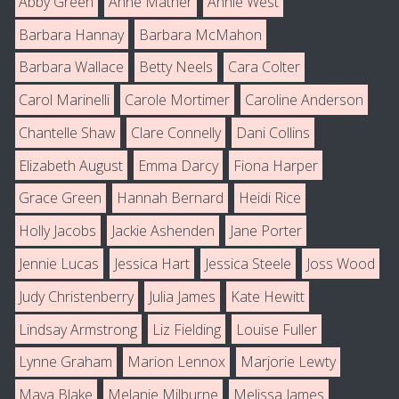
Abby Green
Anne Mather
Annie West
Barbara Hannay
Barbara McMahon
Barbara Wallace
Betty Neels
Cara Colter
Carol Marinelli
Carole Mortimer
Caroline Anderson
Chantelle Shaw
Clare Connelly
Dani Collins
Elizabeth August
Emma Darcy
Fiona Harper
Grace Green
Hannah Bernard
Heidi Rice
Holly Jacobs
Jackie Ashenden
Jane Porter
Jennie Lucas
Jessica Hart
Jessica Steele
Joss Wood
Judy Christenberry
Julia James
Kate Hewitt
Lindsay Armstrong
Liz Fielding
Louise Fuller
Lynne Graham
Marion Lennox
Marjorie Lewty
Maya Blake
Melanie Milburne
Melissa James