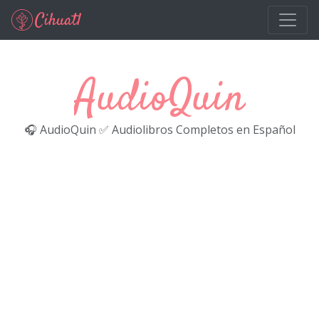
Ir al contenido principal
AudioQuin
🎧 AudioQuin ✅ Audiolibros Completos en Español