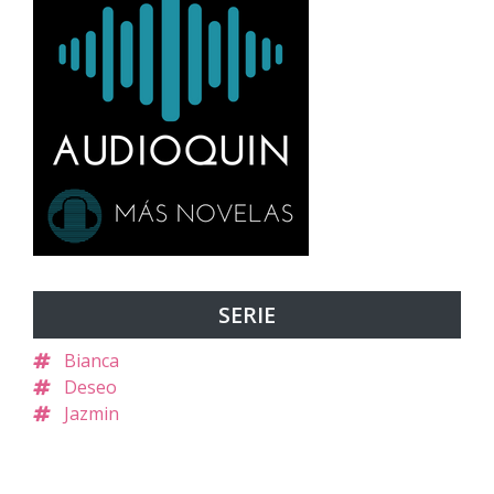
SERIE
Bianca
Deseo
Jazmin