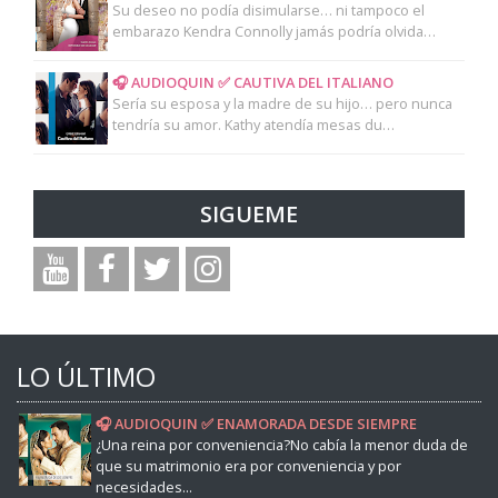
Su deseo no podía disimularse… ni tampoco el
embarazo Kendra Connolly jamás podría olvida…
🎧 AUDIOQUIN ✅ CAUTIVA DEL ITALIANO
Sería su esposa y la madre de su hijo… pero nunca
tendría su amor. Kathy atendía mesas du…
SIGUEME
LO ÚLTIMO
🎧 AUDIOQUIN ✅ ENAMORADA DESDE SIEMPRE
¿Una reina por conveniencia?No cabía la menor duda de
que su matrimonio era por conveniencia y por
necesidades...