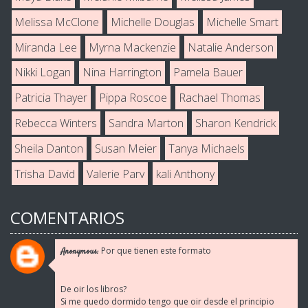
Melissa McClone
Michelle Douglas
Michelle Smart
Miranda Lee
Myrna Mackenzie
Natalie Anderson
Nikki Logan
Nina Harrington
Pamela Bauer
Patricia Thayer
Pippa Roscoe
Rachael Thomas
Rebecca Winters
Sandra Marton
Sharon Kendrick
Sheila Danton
Susan Meier
Tanya Michaels
Trisha David
Valerie Parv
kali Anthony
COMENTARIOS
Por que tienen este formato
Anonymous:
De oir los libros?
Si me quedo dormido tengo que oir desde el principio