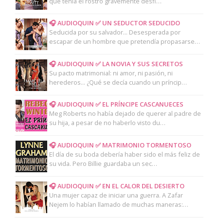
que tenía el rostro gravemente desfi…
🎧 AUDIOQUIN ✅ UN SEDUCTOR SEDUCIDO
Seducida por su salvador... Desesperada por
escapar de un hombre que pretendía propasarse…
🎧 AUDIOQUIN ✅ LA NOVIA Y SUS SECRETOS
Su pacto matrimonial: ni amor, ni pasión, ni
herederos... ¿Qué se decía cuando un príncip…
🎧 AUDIOQUIN ✅ EL PRÍNCIPE CASCANUECES
Meg Roberts no había dejado de querer al padre de
su hija, a pesar de no haberlo visto du…
🎧 AUDIOQUIN ✅ MATRIMONIO TORMENTOSO
El día de su boda debería haber sido el más feliz de
su vida. Pero Billie guardaba un sec…
🎧 AUDIOQUIN ✅ EN EL CALOR DEL DESIERTO
Una mujer capaz de iniciar una guerra. A Zafar
Nejem lo habían llamado de muchas maneras:…