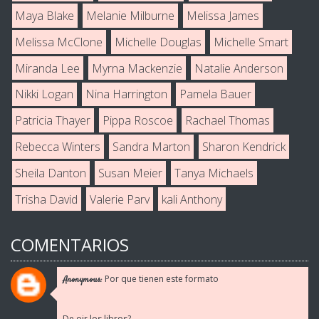
Maya Blake
Melanie Milburne
Melissa James
Melissa McClone
Michelle Douglas
Michelle Smart
Miranda Lee
Myrna Mackenzie
Natalie Anderson
Nikki Logan
Nina Harrington
Pamela Bauer
Patricia Thayer
Pippa Roscoe
Rachael Thomas
Rebecca Winters
Sandra Marton
Sharon Kendrick
Sheila Danton
Susan Meier
Tanya Michaels
Trisha David
Valerie Parv
kali Anthony
COMENTARIOS
Por que tienen este formato
Anonymous:
De oir los libros?