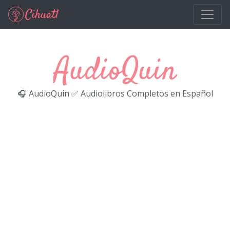
Ir al contenido principal
AudioQuin
🎧 AudioQuin ✅ Audiolibros Completos en Español