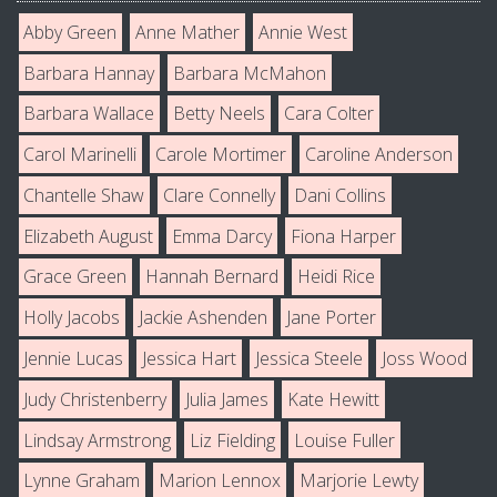
Abby Green
Anne Mather
Annie West
Barbara Hannay
Barbara McMahon
Barbara Wallace
Betty Neels
Cara Colter
Carol Marinelli
Carole Mortimer
Caroline Anderson
Chantelle Shaw
Clare Connelly
Dani Collins
Elizabeth August
Emma Darcy
Fiona Harper
Grace Green
Hannah Bernard
Heidi Rice
Holly Jacobs
Jackie Ashenden
Jane Porter
Jennie Lucas
Jessica Hart
Jessica Steele
Joss Wood
Judy Christenberry
Julia James
Kate Hewitt
Lindsay Armstrong
Liz Fielding
Louise Fuller
Lynne Graham
Marion Lennox
Marjorie Lewty