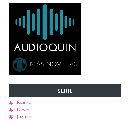
SERIE
Bianca
Deseo
Jazmin