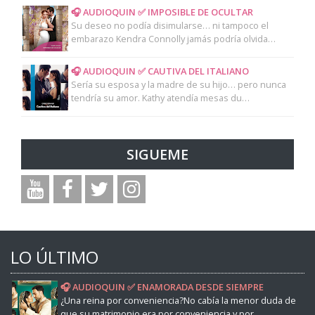
🎧 AUDIOQUIN ✅ IMPOSIBLE DE OCULTAR
Su deseo no podía disimularse… ni tampoco el
embarazo Kendra Connolly jamás podría olvida…
🎧 AUDIOQUIN ✅ CAUTIVA DEL ITALIANO
Sería su esposa y la madre de su hijo… pero nunca
tendría su amor. Kathy atendía mesas du…
SIGUEME
LO ÚLTIMO
🎧 AUDIOQUIN ✅ ENAMORADA DESDE SIEMPRE
¿Una reina por conveniencia?No cabía la menor duda de
que su matrimonio era por conveniencia y por