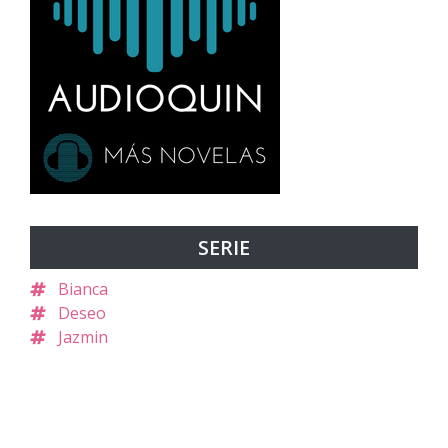
SERIE
Bianca
Deseo
Jazmin