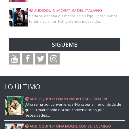
🎧 AUDIOQUIN ✅ CAUTIVA DEL ITALIANO
Sería su esposa y la madre de su hijo… pero nunca
tendría su amor. Kathy atendía mesas du…
SIGUEME
LO ÚLTIMO
🎧 AUDIOQUIN ✅ ENAMORADA DESDE SIEMPRE
¿Una reina por conveniencia?No cabía la menor duda de
que su matrimonio era por conveniencia y por
necesidades...
🎧 AUDIOQUIN ✅ UNA NOCHE CON SU ENEMIGO