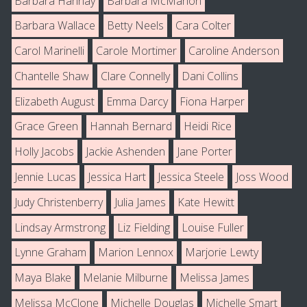
Barbara Hannay
Barbara McMahon
Barbara Wallace
Betty Neels
Cara Colter
Carol Marinelli
Carole Mortimer
Caroline Anderson
Chantelle Shaw
Clare Connelly
Dani Collins
Elizabeth August
Emma Darcy
Fiona Harper
Grace Green
Hannah Bernard
Heidi Rice
Holly Jacobs
Jackie Ashenden
Jane Porter
Jennie Lucas
Jessica Hart
Jessica Steele
Joss Wood
Judy Christenberry
Julia James
Kate Hewitt
Lindsay Armstrong
Liz Fielding
Louise Fuller
Lynne Graham
Marion Lennox
Marjorie Lewty
Maya Blake
Melanie Milburne
Melissa James
Melissa McClone
Michelle Douglas
Michelle Smart