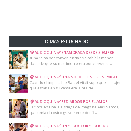
LO MAS ESCUCHADO
🎧 AUDIOQUIN ✅ ENAMORADA DESDE SIEMPRE
¿Una reina por conveniencia? No cabía la menor
duda de que su matrimonio era por convenie…
🎧 AUDIOQUIN ✅ UNA NOCHE CON SU ENEMIGO
Cuando el implacable Rafael Vitali supo que la mujer
que estaba en su cama era la hija de…
🎧 AUDIOQUIN ✅ REDIMIDOS POR EL AMOR
La finca en una isla griega del magnate Alex Santos,
que tenía el rostro gravemente desfi…
🎧 AUDIOQUIN ✅ UN SEDUCTOR SEDUCIDO