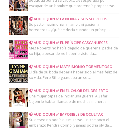
Seducida por su salvador... Desesperada por
escapar de un hombre que pretendía propasarse…
🎧 AUDIOQUIN ✅ LA NOVIA Y SUS SECRETOS
Su pacto matrimonial: ni amor, ni pasión, ni
herederos... ¿Qué se decía cuando un príncip…
🎧 AUDIOQUIN ✅ EL PRÍNCIPE CASCANUECES
Meg Roberts no había dejado de querer al padre de
su hija, a pesar de no haberlo visto du…
🎧 AUDIOQUIN ✅ MATRIMONIO TORMENTOSO
El día de su boda debería haber sido el más feliz de
su vida. Pero Billie guardaba un sec…
🎧 AUDIOQUIN ✅ EN EL CALOR DEL DESIERTO
Una mujer capaz de iniciar una guerra. A Zafar
Nejem lo habían llamado de muchas maneras:…
🎧 AUDIOQUIN ✅ IMPOSIBLE DE OCULTAR
Su deseo no podía disimularse… ni tampoco el
embarazo Kendra Connolly jamás podría olvida…