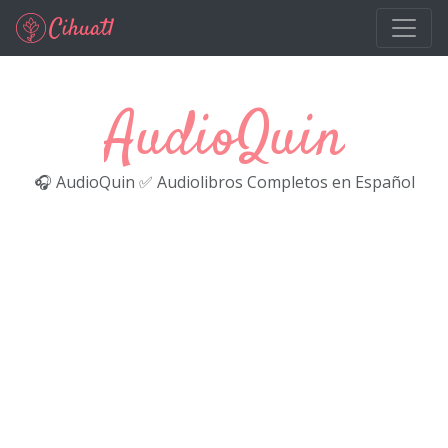
Ir al contenido principal
AudioQuin
🎧 AudioQuin ✅ Audiolibros Completos en Español