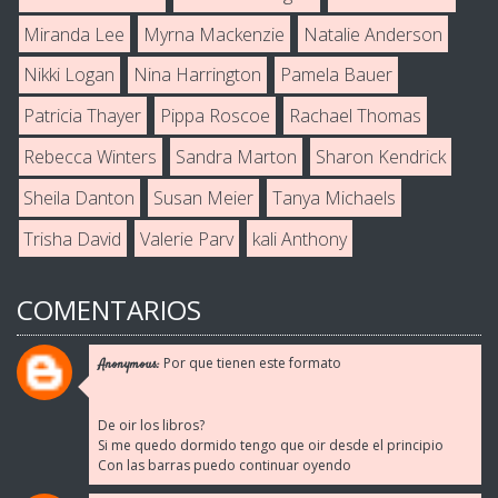
Miranda Lee
Myrna Mackenzie
Natalie Anderson
Nikki Logan
Nina Harrington
Pamela Bauer
Patricia Thayer
Pippa Roscoe
Rachael Thomas
Rebecca Winters
Sandra Marton
Sharon Kendrick
Sheila Danton
Susan Meier
Tanya Michaels
Trisha David
Valerie Parv
kali Anthony
COMENTARIOS
Por que tienen este formato
Anonymous:
De oir los libros?
Si me quedo dormido tengo que oir desde el principio
Con las barras puedo continuar oyendo