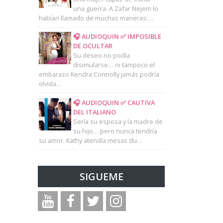
una guerra. A Zafar Nejem lo
habían llamado de muchas maneras:…
🎧 AUDIOQUIN ✅ IMPOSIBLE
DE OCULTAR
Su deseo no podía
disimularse… ni tampoco el
embarazo Kendra Connolly jamás podría
olvida…
🎧 AUDIOQUIN ✅ CAUTIVA
DEL ITALIANO
Sería su esposa y la madre de
su hijo… pero nunca tendría
su amor. Kathy atendía mesas du…
SIGUEME