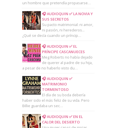
un hombre que pretendía propasarse…
🎧 AUDIOQUIN ✅ LA NOVIA Y
SUS SECRETOS
Su pacto matrimonial: ni amor,
ni pasión, ni herederos...
¿Qué se decía cuando un príncip…
🎧 AUDIOQUIN ✅ EL
PRÍNCIPE CASCANUECES
Meg Roberts no había dejado
de querer al padre de su hija,
a pesar de no haberlo visto du…
🎧 AUDIOQUIN ✅
MATRIMONIO
TORMENTOSO
El día de su boda debería
haber sido el más feliz de su vida. Pero
Billie guardaba un sec…
🎧 AUDIOQUIN ✅ EN EL
CALOR DEL DESIERTO
Una mujer capaz de iniciar