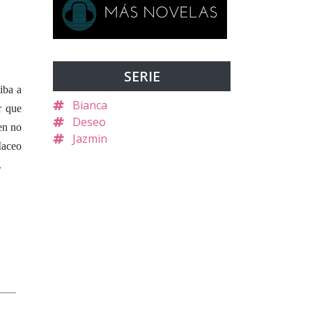
SERIE
iba a
Bianca
r que
Deseo
en no
Jazmin
Maceo
.