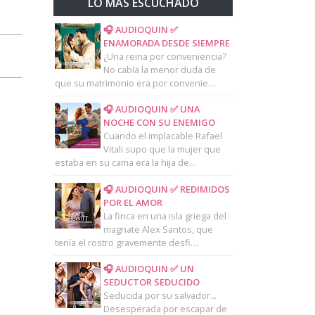
LO MAS ESCUCHADO
🎧 AUDIOQUIN ✅
ENAMORADA DESDE SIEMPRE
¿Una reina por conveniencia?
No cabía la menor duda de
que su matrimonio era por convenie…
🎧 AUDIOQUIN ✅ UNA
NOCHE CON SU ENEMIGO
Cuando el implacable Rafael
Vitali supo que la mujer que
estaba en su cama era la hija de…
🎧 AUDIOQUIN ✅ REDIMIDOS
POR EL AMOR
La finca en una isla griega del
magnate Alex Santos, que
tenía el rostro gravemente desfi…
🎧 AUDIOQUIN ✅ UN
SEDUCTOR SEDUCIDO
Seducida por su salvador...
Desesperada por escapar de