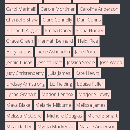
Carol Marinelli
Carole Mortimer
Caroline Anderson
Chantelle Shaw
Clare Connelly
Dani Collins
Elizabeth August
Emma Darcy
Fiona Harper
Grace Green
Hannah Bernard
Heidi Rice
Holly Jacobs
Jackie Ashenden
Jane Porter
Jennie Lucas
Jessica Hart
Jessica Steele
Joss Wood
Judy Christenberry
Julia James
Kate Hewitt
Lindsay Armstrong
Liz Fielding
Louise Fuller
Lynne Graham
Marion Lennox
Marjorie Lewty
Maya Blake
Melanie Milburne
Melissa James
Melissa McClone
Michelle Douglas
Michelle Smart
Miranda Lee
Myrna Mackenzie
Natalie Anderson