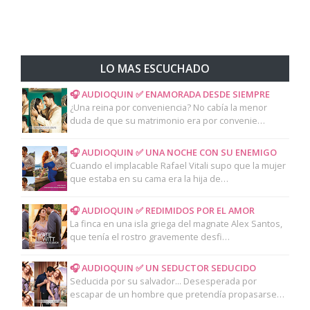
LO MAS ESCUCHADO
🎧 AUDIOQUIN ✅ ENAMORADA DESDE SIEMPRE
¿Una reina por conveniencia? No cabía la menor
duda de que su matrimonio era por convenie…
🎧 AUDIOQUIN ✅ UNA NOCHE CON SU ENEMIGO
Cuando el implacable Rafael Vitali supo que la mujer
que estaba en su cama era la hija de…
🎧 AUDIOQUIN ✅ REDIMIDOS POR EL AMOR
La finca en una isla griega del magnate Alex Santos,
que tenía el rostro gravemente desfi…
🎧 AUDIOQUIN ✅ UN SEDUCTOR SEDUCIDO
Seducida por su salvador... Desesperada por
escapar de un hombre que pretendía propasarse…