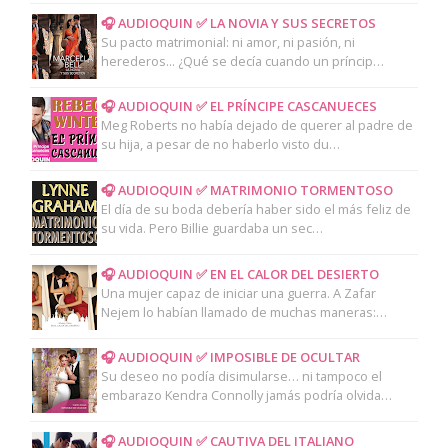
🎧 AUDIOQUIN ✅ LA NOVIA Y SUS SECRETOS
Su pacto matrimonial: ni amor, ni pasión, ni
herederos... ¿Qué se decía cuando un príncip…
🎧 AUDIOQUIN ✅ EL PRÍNCIPE CASCANUECES
Meg Roberts no había dejado de querer al padre de
su hija, a pesar de no haberlo visto du…
🎧 AUDIOQUIN ✅ MATRIMONIO TORMENTOSO
El día de su boda debería haber sido el más feliz de
su vida. Pero Billie guardaba un sec…
🎧 AUDIOQUIN ✅ EN EL CALOR DEL DESIERTO
Una mujer capaz de iniciar una guerra. A Zafar
Nejem lo habían llamado de muchas maneras:…
🎧 AUDIOQUIN ✅ IMPOSIBLE DE OCULTAR
Su deseo no podía disimularse… ni tampoco el
embarazo Kendra Connolly jamás podría olvida…
🎧 AUDIOQUIN ✅ CAUTIVA DEL ITALIANO