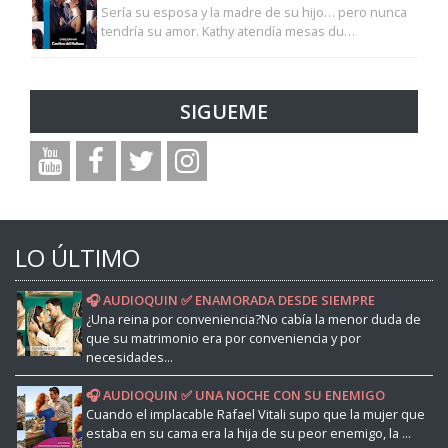
Sería su esposa y la madre de su hijo… pero nunca
tendría su amor. Kathy atendía mesas du…
SIGUEME
LO ÚLTIMO
🎧 AUDIOQUIN ✅ ENAMORADA DESDE SIEMPRE
¿Una reina por conveniencia?No cabía la menor duda de
que su matrimonio era por conveniencia y por
necesidades...
🎧 AUDIOQUIN ✅ UNA NOCHE CON SU ENEMIGO
Cuando el implacable Rafael Vitali supo que la mujer que
estaba en su cama era la hija de su peor enemigo, la ...