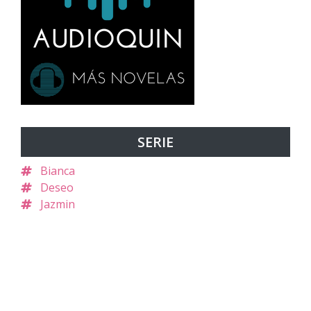
SERIE
Bianca
Deseo
Jazmin