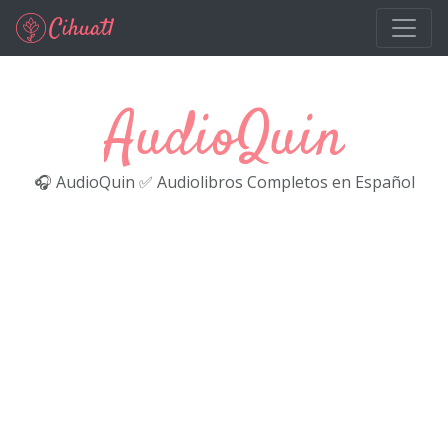
Ir al contenido principal
AudioQuin
🎧 AudioQuin ✅ Audiolibros Completos en Español