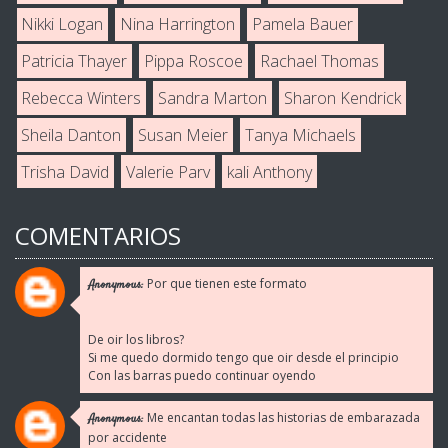
Nikki Logan
Nina Harrington
Pamela Bauer
Patricia Thayer
Pippa Roscoe
Rachael Thomas
Rebecca Winters
Sandra Marton
Sharon Kendrick
Sheila Danton
Susan Meier
Tanya Michaels
Trisha David
Valerie Parv
kali Anthony
COMENTARIOS
Por que tienen este formato
Anonymous:
De oir los libros?
Si me quedo dormido tengo que oir desde el principio
Con las barras puedo continuar oyendo
Me encantan todas las historias de embarazada
Anonymous:
por accidente