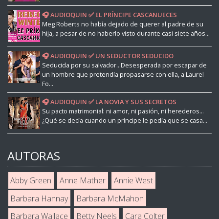
🎧 AUDIOQUIN ✅ EL PRÍNCIPE CASCANUECES
Meg Roberts no había dejado de querer al padre de su
hija, a pesar de no haberlo visto durante casi siete años...
🎧 AUDIOQUIN ✅ UN SEDUCTOR SEDUCIDO
Seducida por su salvador...Desesperada por escapar de
un hombre que pretendía propasarse con ella, a Laurel
Fo...
🎧 AUDIOQUIN ✅ LA NOVIA Y SUS SECRETOS
Su pacto matrimonial: ni amor, ni pasión, ni herederos...
¿Qué se decía cuando un príncipe le pedía que se casa...
AUTORAS
Abby Green
Anne Mather
Annie West
Barbara Hannay
Barbara McMahon
Barbara Wallace
Betty Neels
Cara Colter