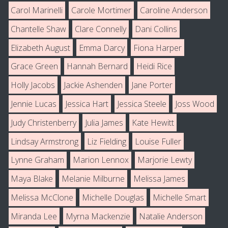
Carol Marinelli
Carole Mortimer
Caroline Anderson
Chantelle Shaw
Clare Connelly
Dani Collins
Elizabeth August
Emma Darcy
Fiona Harper
Grace Green
Hannah Bernard
Heidi Rice
Holly Jacobs
Jackie Ashenden
Jane Porter
Jennie Lucas
Jessica Hart
Jessica Steele
Joss Wood
Judy Christenberry
Julia James
Kate Hewitt
Lindsay Armstrong
Liz Fielding
Louise Fuller
Lynne Graham
Marion Lennox
Marjorie Lewty
Maya Blake
Melanie Milburne
Melissa James
Melissa McClone
Michelle Douglas
Michelle Smart
Miranda Lee
Myrna Mackenzie
Natalie Anderson