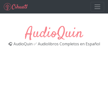
Ir al contenido principal
AudioQuin
🎧 AudioQuin ✅ Audiolibros Completos en Español