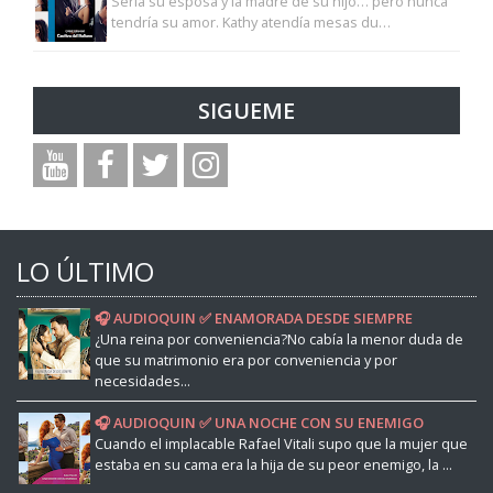
Sería su esposa y la madre de su hijo… pero nunca
tendría su amor. Kathy atendía mesas du…
SIGUEME
LO ÚLTIMO
🎧 AUDIOQUIN ✅ ENAMORADA DESDE SIEMPRE
¿Una reina por conveniencia?No cabía la menor duda de
que su matrimonio era por conveniencia y por
necesidades...
🎧 AUDIOQUIN ✅ UNA NOCHE CON SU ENEMIGO
Cuando el implacable Rafael Vitali supo que la mujer que
estaba en su cama era la hija de su peor enemigo, la ...