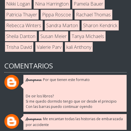
Nikki Logan
Nina Harrington
Pamela Bauer
Patricia Thayer
Pippa Roscoe
Rachael Thomas
Rebecca Winters
Sandra Marton
Sharon Kendrick
Sheila Danton
Susan Meier
Tanya Michaels
Trisha David
Valerie Parv
kali Anthony
COMENTARIOS
Por que tienen este formato
Anonymous:
De oir los libros?
Si me quedo dormido tengo que oir desde el principio
Con las barras puedo continuar oyendo
Me encantan todas las historias de embarazada
Anonymous:
por accidente