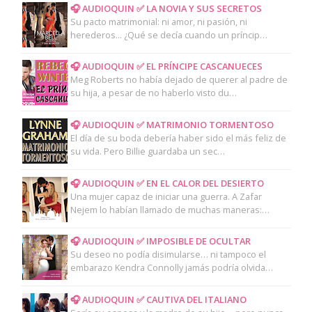
🎧 AUDIOQUIN ✅ LA NOVIA Y SUS SECRETOS
Su pacto matrimonial: ni amor, ni pasión, ni
herederos... ¿Qué se decía cuando un príncip…
🎧 AUDIOQUIN ✅ EL PRÍNCIPE CASCANUECES
Meg Roberts no había dejado de querer al padre de
su hija, a pesar de no haberlo visto du…
🎧 AUDIOQUIN ✅ MATRIMONIO TORMENTOSO
El día de su boda debería haber sido el más feliz de
su vida. Pero Billie guardaba un sec…
🎧 AUDIOQUIN ✅ EN EL CALOR DEL DESIERTO
Una mujer capaz de iniciar una guerra. A Zafar
Nejem lo habían llamado de muchas maneras:…
🎧 AUDIOQUIN ✅ IMPOSIBLE DE OCULTAR
Su deseo no podía disimularse… ni tampoco el
embarazo Kendra Connolly jamás podría olvida…
🎧 AUDIOQUIN ✅ CAUTIVA DEL ITALIANO