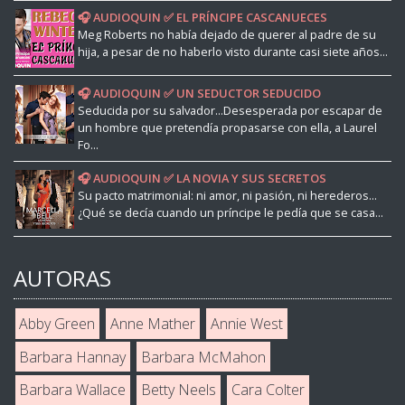
🎧 AUDIOQUIN ✅ EL PRÍNCIPE CASCANUECES
Meg Roberts no había dejado de querer al padre de su
hija, a pesar de no haberlo visto durante casi siete años...
🎧 AUDIOQUIN ✅ UN SEDUCTOR SEDUCIDO
Seducida por su salvador...Desesperada por escapar de
un hombre que pretendía propasarse con ella, a Laurel
Fo...
🎧 AUDIOQUIN ✅ LA NOVIA Y SUS SECRETOS
Su pacto matrimonial: ni amor, ni pasión, ni herederos...
¿Qué se decía cuando un príncipe le pedía que se casa...
AUTORAS
Abby Green
Anne Mather
Annie West
Barbara Hannay
Barbara McMahon
Barbara Wallace
Betty Neels
Cara Colter