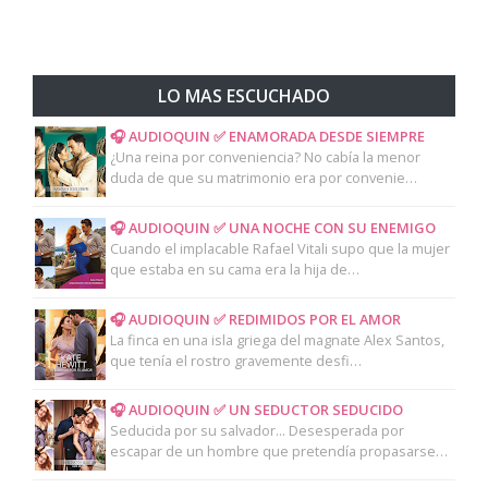
LO MAS ESCUCHADO
🎧 AUDIOQUIN ✅ ENAMORADA DESDE SIEMPRE
¿Una reina por conveniencia? No cabía la menor
duda de que su matrimonio era por convenie…
🎧 AUDIOQUIN ✅ UNA NOCHE CON SU ENEMIGO
Cuando el implacable Rafael Vitali supo que la mujer
que estaba en su cama era la hija de…
🎧 AUDIOQUIN ✅ REDIMIDOS POR EL AMOR
La finca en una isla griega del magnate Alex Santos,
que tenía el rostro gravemente desfi…
🎧 AUDIOQUIN ✅ UN SEDUCTOR SEDUCIDO
Seducida por su salvador... Desesperada por
escapar de un hombre que pretendía propasarse…