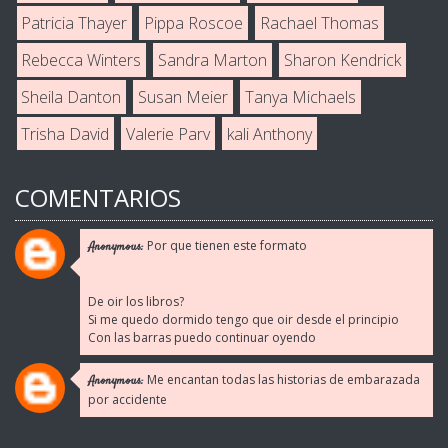
Patricia Thayer
Pippa Roscoe
Rachael Thomas
Rebecca Winters
Sandra Marton
Sharon Kendrick
Sheila Danton
Susan Meier
Tanya Michaels
Trisha David
Valerie Parv
kali Anthony
COMENTARIOS
Por que tienen este formato
Anonymous:
De oir los libros?
Si me quedo dormido tengo que oir desde el principio
Con las barras puedo continuar oyendo
Me encantan todas las historias de embarazada
Anonymous:
por accidente