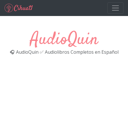
Ir al contenido principal
AudioQuin
🎧 AudioQuin ✅ Audiolibros Completos en Español