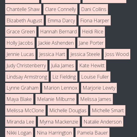
Chantelle Shaw
Clare Connelly
Dani Collins
Elizabeth August
Emma Darcy
Fiona Harper
Grace Green
Hannah Bernard
Heidi Rice
Holly Jacobs
Jackie Ashenden
Jane Porter
Jennie Lucas
Jessica Hart
Jessica Steele
Joss Wood
Judy Christenberry
Julia James
Kate Hewitt
Lindsay Armstrong
Liz Fielding
Louise Fuller
Lynne Graham
Marion Lennox
Marjorie Lewty
Maya Blake
Melanie Milburne
Melissa James
Melissa McClone
Michelle Douglas
Michelle Smart
Miranda Lee
Myrna Mackenzie
Natalie Anderson
Nikki Logan
Nina Harrington
Pamela Bauer