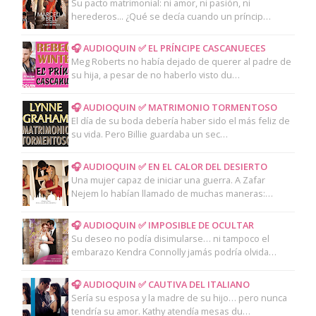
Su pacto matrimonial: ni amor, ni pasión, ni
herederos... ¿Qué se decía cuando un príncip…
🎧 AUDIOQUIN ✅ EL PRÍNCIPE CASCANUECES
Meg Roberts no había dejado de querer al padre de
su hija, a pesar de no haberlo visto du…
🎧 AUDIOQUIN ✅ MATRIMONIO TORMENTOSO
El día de su boda debería haber sido el más feliz de
su vida. Pero Billie guardaba un sec…
🎧 AUDIOQUIN ✅ EN EL CALOR DEL DESIERTO
Una mujer capaz de iniciar una guerra. A Zafar
Nejem lo habían llamado de muchas maneras:…
🎧 AUDIOQUIN ✅ IMPOSIBLE DE OCULTAR
Su deseo no podía disimularse… ni tampoco el
embarazo Kendra Connolly jamás podría olvida…
🎧 AUDIOQUIN ✅ CAUTIVA DEL ITALIANO
Sería su esposa y la madre de su hijo… pero nunca
tendría su amor. Kathy atendía mesas du…