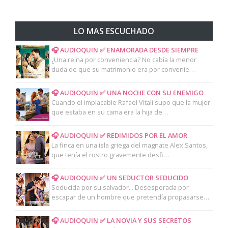
LO MAS ESCUCHADO
🎧 AUDIOQUIN ✅ ENAMORADA DESDE SIEMPRE
¿Una reina por conveniencia? No cabía la menor
duda de que su matrimonio era por convenie…
🎧 AUDIOQUIN ✅ UNA NOCHE CON SU ENEMIGO
Cuando el implacable Rafael Vitali supo que la mujer
que estaba en su cama era la hija de…
🎧 AUDIOQUIN ✅ REDIMIDOS POR EL AMOR
La finca en una isla griega del magnate Alex Santos,
que tenía el rostro gravemente desfi…
🎧 AUDIOQUIN ✅ UN SEDUCTOR SEDUCIDO
Seducida por su salvador... Desesperada por
escapar de un hombre que pretendía propasarse…
🎧 AUDIOQUIN ✅ LA NOVIA Y SUS SECRETOS