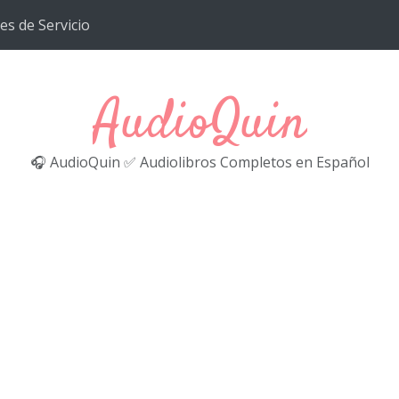
es de Servicio
AudioQuin
🎧 AudioQuin ✅ Audiolibros Completos en Español