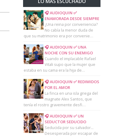
LO MAS ESCUCHADO
🎧 AUDIOQUIN ✅
ENAMORADA DESDE SIEMPRE
¿Una reina por conveniencia?
No cabía la menor duda de
que su matrimonio era por convenie…
🎧 AUDIOQUIN ✅ UNA
NOCHE CON SU ENEMIGO
Cuando el implacable Rafael
Vitali supo que la mujer que
estaba en su cama era la hija de…
🎧 AUDIOQUIN ✅ REDIMIDOS
POR EL AMOR
La finca en una isla griega del
magnate Alex Santos, que
tenía el rostro gravemente desfi…
🎧 AUDIOQUIN ✅ UN
SEDUCTOR SEDUCIDO
Seducida por su salvador...
Desesperada por escapar de