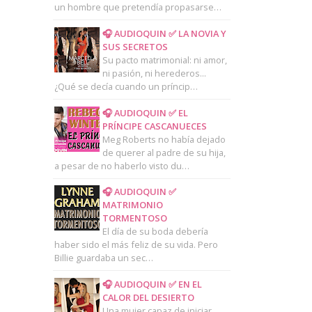
un hombre que pretendía propasarse…
🎧 AUDIOQUIN ✅ LA NOVIA Y
SUS SECRETOS
Su pacto matrimonial: ni amor,
ni pasión, ni herederos...
¿Qué se decía cuando un príncip…
🎧 AUDIOQUIN ✅ EL
PRÍNCIPE CASCANUECES
Meg Roberts no había dejado
de querer al padre de su hija,
a pesar de no haberlo visto du…
🎧 AUDIOQUIN ✅
MATRIMONIO
TORMENTOSO
El día de su boda debería
haber sido el más feliz de su vida. Pero
Billie guardaba un sec…
🎧 AUDIOQUIN ✅ EN EL
CALOR DEL DESIERTO
Una mujer capaz de iniciar