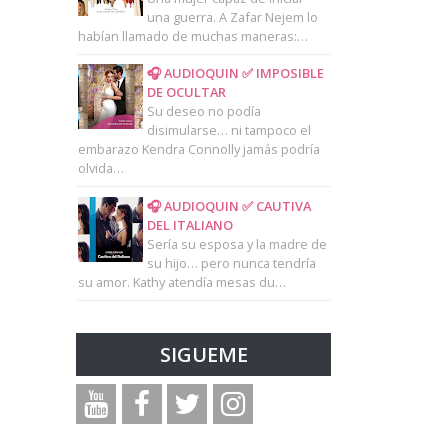
una guerra. A Zafar Nejem lo
habían llamado de muchas maneras:…
🎧 AUDIOQUIN ✅ IMPOSIBLE
DE OCULTAR
Su deseo no podía
disimularse… ni tampoco el
embarazo Kendra Connolly jamás podría
olvida…
🎧 AUDIOQUIN ✅ CAUTIVA
DEL ITALIANO
Sería su esposa y la madre de
su hijo… pero nunca tendría
su amor. Kathy atendía mesas du…
SIGUEME