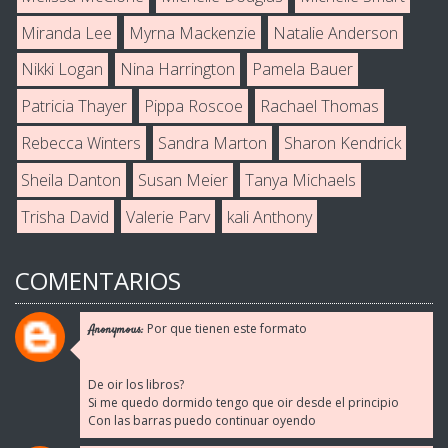
Miranda Lee
Myrna Mackenzie
Natalie Anderson
Nikki Logan
Nina Harrington
Pamela Bauer
Patricia Thayer
Pippa Roscoe
Rachael Thomas
Rebecca Winters
Sandra Marton
Sharon Kendrick
Sheila Danton
Susan Meier
Tanya Michaels
Trisha David
Valerie Parv
kali Anthony
COMENTARIOS
Por que tienen este formato
Anonymous:
De oir los libros?
Si me quedo dormido tengo que oir desde el principio
Con las barras puedo continuar oyendo