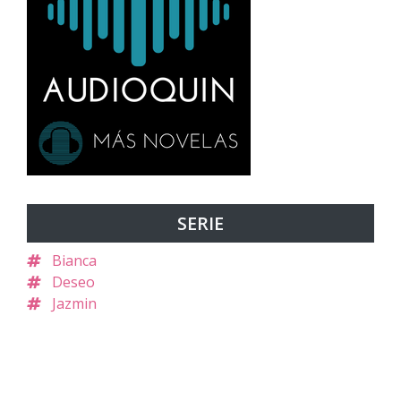
SERIE
Bianca
Deseo
Jazmin