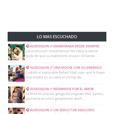
LO MAS ESCUCHADO
🎧 AUDIOQUIN ✅ ENAMORADA DESDE SIEMPRE
¿Una reina por conveniencia? No cabía la menor
duda de que su matrimonio era por convenie…
🎧 AUDIOQUIN ✅ UNA NOCHE CON SU ENEMIGO
Cuando el implacable Rafael Vitali supo que la mujer
que estaba en su cama era la hija de…
🎧 AUDIOQUIN ✅ REDIMIDOS POR EL AMOR
La finca en una isla griega del magnate Alex Santos,
que tenía el rostro gravemente desfi…
🎧 AUDIOQUIN ✅ UN SEDUCTOR SEDUCIDO