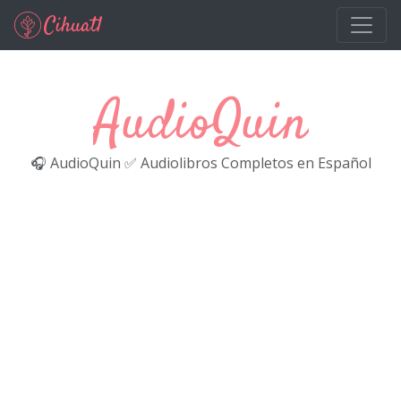
Ir al contenido principal
AudioQuin
🎧 AudioQuin ✅ Audiolibros Completos en Español