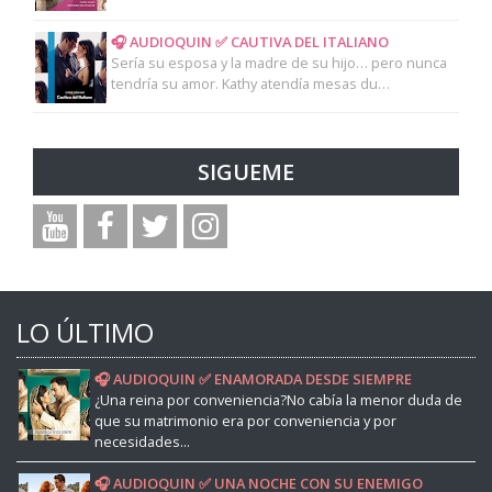
🎧 AUDIOQUIN ✅ CAUTIVA DEL ITALIANO
Sería su esposa y la madre de su hijo… pero nunca
tendría su amor. Kathy atendía mesas du…
SIGUEME
LO ÚLTIMO
🎧 AUDIOQUIN ✅ ENAMORADA DESDE SIEMPRE
¿Una reina por conveniencia?No cabía la menor duda de
que su matrimonio era por conveniencia y por
necesidades...
🎧 AUDIOQUIN ✅ UNA NOCHE CON SU ENEMIGO