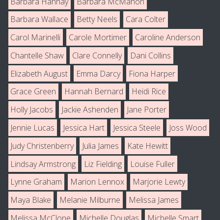
Barbara Hannay
Barbara McMahon
Barbara Wallace
Betty Neels
Cara Colter
Carol Marinelli
Carole Mortimer
Caroline Anderson
Chantelle Shaw
Clare Connelly
Dani Collins
Elizabeth August
Emma Darcy
Fiona Harper
Grace Green
Hannah Bernard
Heidi Rice
Holly Jacobs
Jackie Ashenden
Jane Porter
Jennie Lucas
Jessica Hart
Jessica Steele
Joss Wood
Judy Christenberry
Julia James
Kate Hewitt
Lindsay Armstrong
Liz Fielding
Louise Fuller
Lynne Graham
Marion Lennox
Marjorie Lewty
Maya Blake
Melanie Milburne
Melissa James
Melissa McClone
Michelle Douglas
Michelle Smart