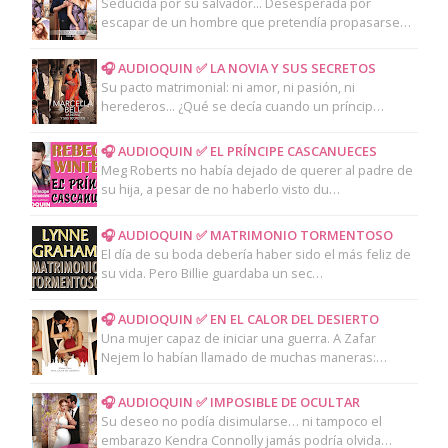
Seducida por su salvador... Desesperada por
escapar de un hombre que pretendía propasarse…
🎧 AUDIOQUIN ✅ LA NOVIA Y SUS SECRETOS
Su pacto matrimonial: ni amor, ni pasión, ni
herederos... ¿Qué se decía cuando un príncip…
🎧 AUDIOQUIN ✅ EL PRÍNCIPE CASCANUECES
Meg Roberts no había dejado de querer al padre de
su hija, a pesar de no haberlo visto du…
🎧 AUDIOQUIN ✅ MATRIMONIO TORMENTOSO
El día de su boda debería haber sido el más feliz de
su vida. Pero Billie guardaba un sec…
🎧 AUDIOQUIN ✅ EN EL CALOR DEL DESIERTO
Una mujer capaz de iniciar una guerra. A Zafar
Nejem lo habían llamado de muchas maneras:…
🎧 AUDIOQUIN ✅ IMPOSIBLE DE OCULTAR
Su deseo no podía disimularse… ni tampoco el
embarazo Kendra Connolly jamás podría olvida…