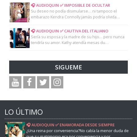
🎧 AUDIOQUIN ✅ IMPOSIBLE DE OCULTAR
Su deseo no podía disimularse… ni tampoco el
embarazo Kendra Connolly jamás podría olvida…
🎧 AUDIOQUIN ✅ CAUTIVA DEL ITALIANO
Sería su esposa y la madre de su hijo… pero nunca
tendría su amor. Kathy atendía mesas du…
SIGUEME
LO ÚLTIMO
🎧 AUDIOQUIN ✅ ENAMORADA DESDE SIEMPRE
¿Una reina por conveniencia?No cabía la menor duda de
que su matrimonio era por conveniencia y por