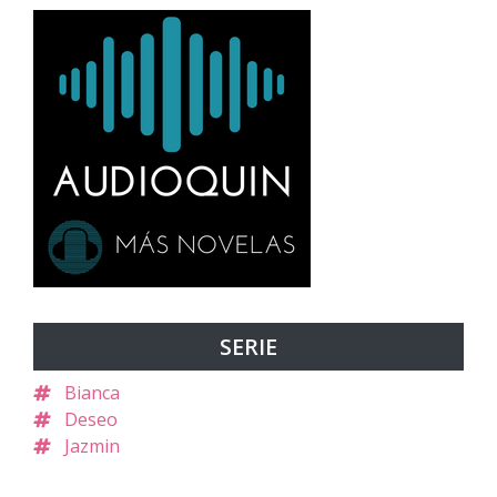
SERIE
Bianca
Deseo
Jazmin