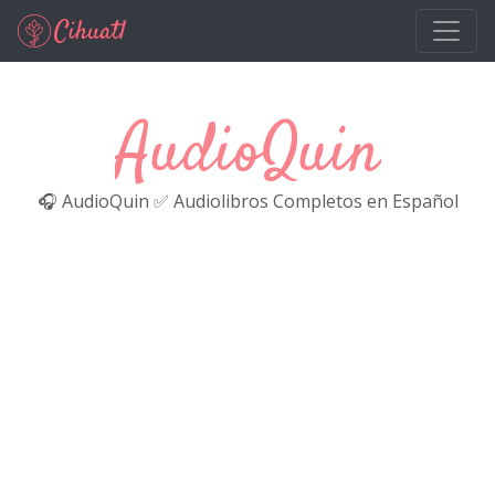
Ir al contenido principal
AudioQuin
🎧 AudioQuin ✅ Audiolibros Completos en Español