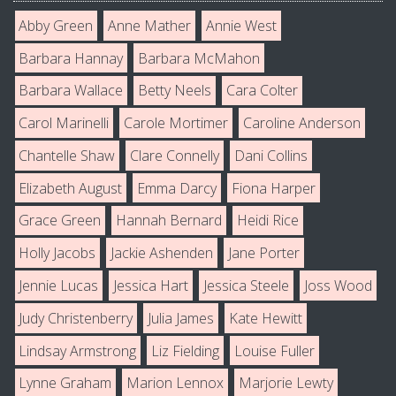
Abby Green
Anne Mather
Annie West
Barbara Hannay
Barbara McMahon
Barbara Wallace
Betty Neels
Cara Colter
Carol Marinelli
Carole Mortimer
Caroline Anderson
Chantelle Shaw
Clare Connelly
Dani Collins
Elizabeth August
Emma Darcy
Fiona Harper
Grace Green
Hannah Bernard
Heidi Rice
Holly Jacobs
Jackie Ashenden
Jane Porter
Jennie Lucas
Jessica Hart
Jessica Steele
Joss Wood
Judy Christenberry
Julia James
Kate Hewitt
Lindsay Armstrong
Liz Fielding
Louise Fuller
Lynne Graham
Marion Lennox
Marjorie Lewty