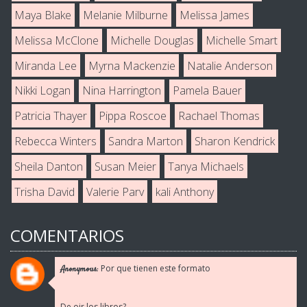
Maya Blake
Melanie Milburne
Melissa James
Melissa McClone
Michelle Douglas
Michelle Smart
Miranda Lee
Myrna Mackenzie
Natalie Anderson
Nikki Logan
Nina Harrington
Pamela Bauer
Patricia Thayer
Pippa Roscoe
Rachael Thomas
Rebecca Winters
Sandra Marton
Sharon Kendrick
Sheila Danton
Susan Meier
Tanya Michaels
Trisha David
Valerie Parv
kali Anthony
COMENTARIOS
Por que tienen este formato
Anonymous:
De oir los libros?