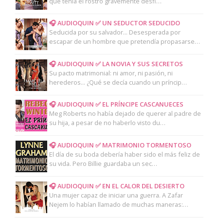
que tenía el rostro gravemente desfi…
🎧 AUDIOQUIN ✅ UN SEDUCTOR SEDUCIDO
Seducida por su salvador... Desesperada por
escapar de un hombre que pretendía propasarse…
🎧 AUDIOQUIN ✅ LA NOVIA Y SUS SECRETOS
Su pacto matrimonial: ni amor, ni pasión, ni
herederos... ¿Qué se decía cuando un príncip…
🎧 AUDIOQUIN ✅ EL PRÍNCIPE CASCANUECES
Meg Roberts no había dejado de querer al padre de
su hija, a pesar de no haberlo visto du…
🎧 AUDIOQUIN ✅ MATRIMONIO TORMENTOSO
El día de su boda debería haber sido el más feliz de
su vida. Pero Billie guardaba un sec…
🎧 AUDIOQUIN ✅ EN EL CALOR DEL DESIERTO
Una mujer capaz de iniciar una guerra. A Zafar
Nejem lo habían llamado de muchas maneras:…