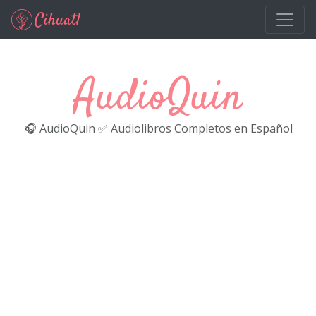
Ir al contenido principal
AudioQuin
🎧 AudioQuin ✅ Audiolibros Completos en Español