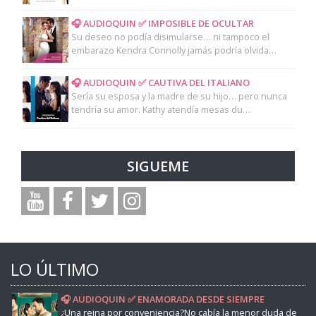
🎧 AUDIOQUIN ✅ IMPOSIBLE DE OCULTAR
Su deseo no podía disimularse… ni tampoco el
embarazo Kendra Connolly jamás podría olvida…
🎧 AUDIOQUIN ✅ CAUTIVA DEL ITALIANO
Sería su esposa y la madre de su hijo… pero nunca
tendría su amor. Kathy atendía mesas du…
SIGUEME
LO ÚLTIMO
🎧 AUDIOQUIN ✅ ENAMORADA DESDE SIEMPRE
¿Una reina por conveniencia?No cabía la menor duda de