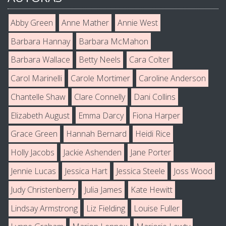
Abby Green
Anne Mather
Annie West
Barbara Hannay
Barbara McMahon
Barbara Wallace
Betty Neels
Cara Colter
Carol Marinelli
Carole Mortimer
Caroline Anderson
Chantelle Shaw
Clare Connelly
Dani Collins
Elizabeth August
Emma Darcy
Fiona Harper
Grace Green
Hannah Bernard
Heidi Rice
Holly Jacobs
Jackie Ashenden
Jane Porter
Jennie Lucas
Jessica Hart
Jessica Steele
Joss Wood
Judy Christenberry
Julia James
Kate Hewitt
Lindsay Armstrong
Liz Fielding
Louise Fuller