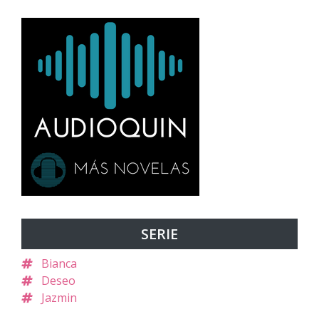
SERIE
Bianca
Deseo
Jazmin