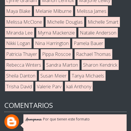
Lynne Graham
Marion Lennox
Marjorie Lewty
Maya Blake
Melanie Milburne
Melissa James
Melissa McClone
Michelle Douglas
Michelle Smart
Miranda Lee
Myrna Mackenzie
Natalie Anderson
Nikki Logan
Nina Harrington
Pamela Bauer
Patricia Thayer
Pippa Roscoe
Rachael Thomas
Rebecca Winters
Sandra Marton
Sharon Kendrick
Sheila Danton
Susan Meier
Tanya Michaels
Trisha David
Valerie Parv
kali Anthony
COMENTARIOS
Por que tienen este formato
Anonymous: