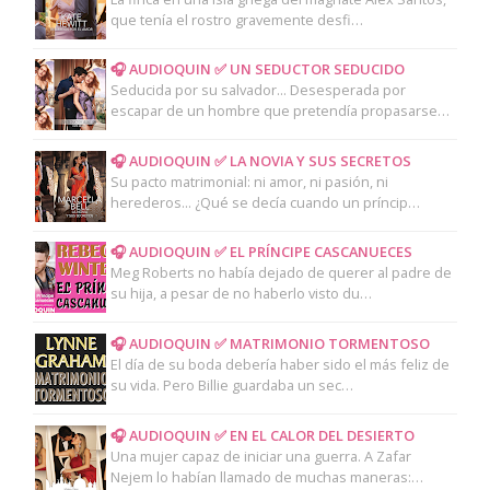
que tenía el rostro gravemente desfi…
🎧 AUDIOQUIN ✅ UN SEDUCTOR SEDUCIDO
Seducida por su salvador... Desesperada por
escapar de un hombre que pretendía propasarse…
🎧 AUDIOQUIN ✅ LA NOVIA Y SUS SECRETOS
Su pacto matrimonial: ni amor, ni pasión, ni
herederos... ¿Qué se decía cuando un príncip…
🎧 AUDIOQUIN ✅ EL PRÍNCIPE CASCANUECES
Meg Roberts no había dejado de querer al padre de
su hija, a pesar de no haberlo visto du…
🎧 AUDIOQUIN ✅ MATRIMONIO TORMENTOSO
El día de su boda debería haber sido el más feliz de
su vida. Pero Billie guardaba un sec…
🎧 AUDIOQUIN ✅ EN EL CALOR DEL DESIERTO
Una mujer capaz de iniciar una guerra. A Zafar
Nejem lo habían llamado de muchas maneras:…