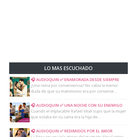
LO MAS ESCUCHADO
🎧 AUDIOQUIN ✅ ENAMORADA DESDE SIEMPRE
¿Una reina por conveniencia? No cabía la menor
duda de que su matrimonio era por convenie…
🎧 AUDIOQUIN ✅ UNA NOCHE CON SU ENEMIGO
Cuando el implacable Rafael Vitali supo que la mujer
que estaba en su cama era la hija de…
🎧 AUDIOQUIN ✅ REDIMIDOS POR EL AMOR
La finca en una isla griega del magnate Alex Santos,