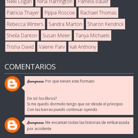
Nikki Logan
Nina Harrington
Pamela Bauer
Patricia Thayer
Pippa Roscoe
Rachael Thomas
Rebecca Winters
Sandra Marton
Sharon Kendrick
Sheila Danton
Susan Meier
Tanya Michaels
Trisha David
Valerie Parv
kali Anthony
COMENTARIOS
Por que tienen este formato
Anonymous:
De oir los libros?
Si me quedo dormido tengo que oir desde el principio
Con las barras puedo continuar oyendo
Me encantan todas las historias de embarazada
Anonymous:
por accidente