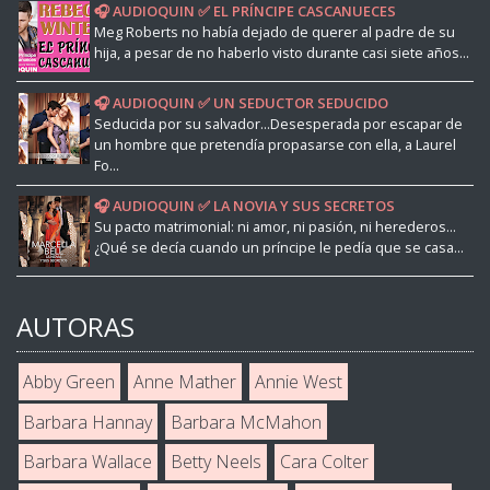
🎧 AUDIOQUIN ✅ EL PRÍNCIPE CASCANUECES
Meg Roberts no había dejado de querer al padre de su
hija, a pesar de no haberlo visto durante casi siete años...
🎧 AUDIOQUIN ✅ UN SEDUCTOR SEDUCIDO
Seducida por su salvador...Desesperada por escapar de
un hombre que pretendía propasarse con ella, a Laurel
Fo...
🎧 AUDIOQUIN ✅ LA NOVIA Y SUS SECRETOS
Su pacto matrimonial: ni amor, ni pasión, ni herederos...
¿Qué se decía cuando un príncipe le pedía que se casa...
AUTORAS
Abby Green
Anne Mather
Annie West
Barbara Hannay
Barbara McMahon
Barbara Wallace
Betty Neels
Cara Colter