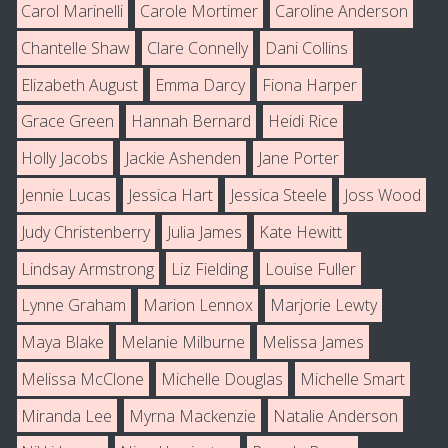
Carol Marinelli
Carole Mortimer
Caroline Anderson
Chantelle Shaw
Clare Connelly
Dani Collins
Elizabeth August
Emma Darcy
Fiona Harper
Grace Green
Hannah Bernard
Heidi Rice
Holly Jacobs
Jackie Ashenden
Jane Porter
Jennie Lucas
Jessica Hart
Jessica Steele
Joss Wood
Judy Christenberry
Julia James
Kate Hewitt
Lindsay Armstrong
Liz Fielding
Louise Fuller
Lynne Graham
Marion Lennox
Marjorie Lewty
Maya Blake
Melanie Milburne
Melissa James
Melissa McClone
Michelle Douglas
Michelle Smart
Miranda Lee
Myrna Mackenzie
Natalie Anderson