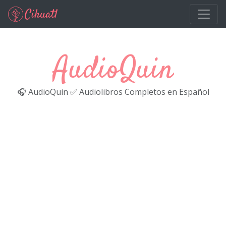
Ir al contenido principal
AudioQuin
🎧 AudioQuin ✅ Audiolibros Completos en Español