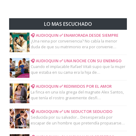
LO MAS ESCUCHADO
🎧 AUDIOQUIN ✅ ENAMORADA DESDE SIEMPRE
¿Una reina por conveniencia? No cabía la menor
duda de que su matrimonio era por convenie…
🎧 AUDIOQUIN ✅ UNA NOCHE CON SU ENEMIGO
Cuando el implacable Rafael Vitali supo que la mujer
que estaba en su cama era la hija de…
🎧 AUDIOQUIN ✅ REDIMIDOS POR EL AMOR
La finca en una isla griega del magnate Alex Santos,
que tenía el rostro gravemente desfi…
🎧 AUDIOQUIN ✅ UN SEDUCTOR SEDUCIDO
Seducida por su salvador... Desesperada por
escapar de un hombre que pretendía propasarse…