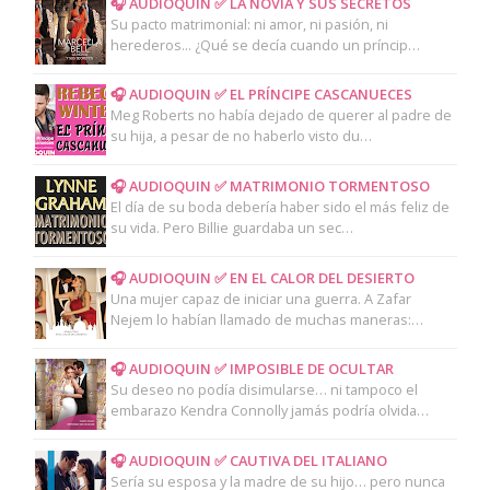
🎧 AUDIOQUIN ✅ LA NOVIA Y SUS SECRETOS
Su pacto matrimonial: ni amor, ni pasión, ni
herederos... ¿Qué se decía cuando un príncip…
🎧 AUDIOQUIN ✅ EL PRÍNCIPE CASCANUECES
Meg Roberts no había dejado de querer al padre de
su hija, a pesar de no haberlo visto du…
🎧 AUDIOQUIN ✅ MATRIMONIO TORMENTOSO
El día de su boda debería haber sido el más feliz de
su vida. Pero Billie guardaba un sec…
🎧 AUDIOQUIN ✅ EN EL CALOR DEL DESIERTO
Una mujer capaz de iniciar una guerra. A Zafar
Nejem lo habían llamado de muchas maneras:…
🎧 AUDIOQUIN ✅ IMPOSIBLE DE OCULTAR
Su deseo no podía disimularse… ni tampoco el
embarazo Kendra Connolly jamás podría olvida…
🎧 AUDIOQUIN ✅ CAUTIVA DEL ITALIANO
Sería su esposa y la madre de su hijo… pero nunca