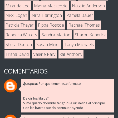
Miranda Lee
Myrna Mackenzie
Natalie Anderson
Nikki Logan
Nina Harrington
Pamela Bauer
Patricia Thayer
Pippa Roscoe
Rachael Thomas
Rebecca Winters
Sandra Marton
Sharon Kendrick
Sheila Danton
Susan Meier
Tanya Michaels
Trisha David
Valerie Parv
kali Anthony
COMENTARIOS
Por que tienen este formato
Anonymous:
De oir los libros?
Si me quedo dormido tengo que oir desde el principio
Con las barras puedo continuar oyendo