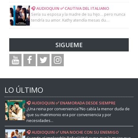
🎧 AUDIOQUIN ✅ CAUTIVA DEL ITALIANO
Sería su esposa y la madre de su hijo… pero nunca
tendría su amor. Kathy atendía mesas du…
SIGUEME
LO ÚLTIMO
🎧 AUDIOQUIN ✅ ENAMORADA DESDE SIEMPRE
¿Una reina por conveniencia?No cabía la menor duda de
que su matrimonio era por conveniencia y por
necesidades...
🎧 AUDIOQUIN ✅ UNA NOCHE CON SU ENEMIGO
Cuando el implacable Rafael Vitali supo que la mujer que