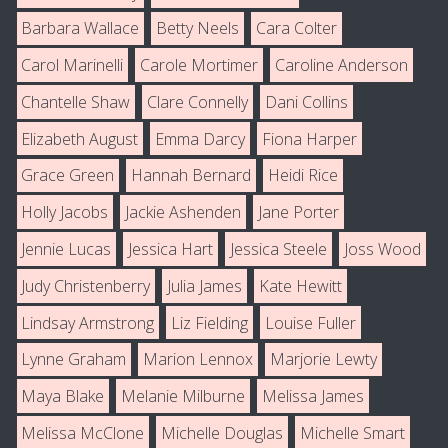
Barbara Wallace
Betty Neels
Cara Colter
Carol Marinelli
Carole Mortimer
Caroline Anderson
Chantelle Shaw
Clare Connelly
Dani Collins
Elizabeth August
Emma Darcy
Fiona Harper
Grace Green
Hannah Bernard
Heidi Rice
Holly Jacobs
Jackie Ashenden
Jane Porter
Jennie Lucas
Jessica Hart
Jessica Steele
Joss Wood
Judy Christenberry
Julia James
Kate Hewitt
Lindsay Armstrong
Liz Fielding
Louise Fuller
Lynne Graham
Marion Lennox
Marjorie Lewty
Maya Blake
Melanie Milburne
Melissa James
Melissa McClone
Michelle Douglas
Michelle Smart