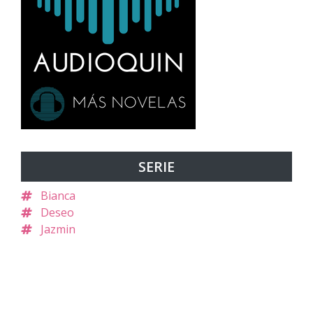
SERIE
Bianca
Deseo
Jazmin