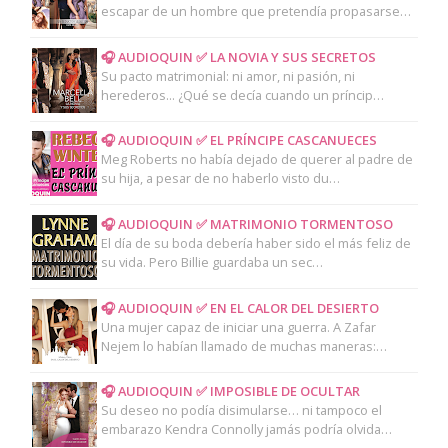
escapar de un hombre que pretendía propasarse…
🎧 AUDIOQUIN ✅ LA NOVIA Y SUS SECRETOS
Su pacto matrimonial: ni amor, ni pasión, ni
herederos... ¿Qué se decía cuando un príncip…
🎧 AUDIOQUIN ✅ EL PRÍNCIPE CASCANUECES
Meg Roberts no había dejado de querer al padre de
su hija, a pesar de no haberlo visto du…
🎧 AUDIOQUIN ✅ MATRIMONIO TORMENTOSO
El día de su boda debería haber sido el más feliz de
su vida. Pero Billie guardaba un sec…
🎧 AUDIOQUIN ✅ EN EL CALOR DEL DESIERTO
Una mujer capaz de iniciar una guerra. A Zafar
Nejem lo habían llamado de muchas maneras:…
🎧 AUDIOQUIN ✅ IMPOSIBLE DE OCULTAR
Su deseo no podía disimularse… ni tampoco el
embarazo Kendra Connolly jamás podría olvida…