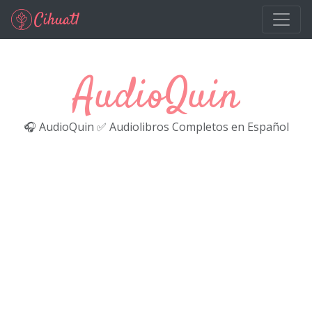
Ir al contenido principal
AudioQuin
🎧 AudioQuin ✅ Audiolibros Completos en Español