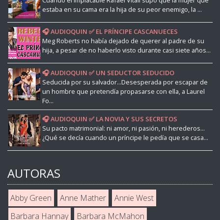
estaba en su cama era la hija de su peor enemigo, la ...
🎧 AUDIOQUIN ✅ EL PRÍNCIPE CASCANUECES
Meg Roberts no había dejado de querer al padre de su
hija, a pesar de no haberlo visto durante casi siete años...
🎧 AUDIOQUIN ✅ UN SEDUCTOR SEDUCIDO
Seducida por su salvador...Desesperada por escapar de
un hombre que pretendía propasarse con ella, a Laurel
Fo...
🎧 AUDIOQUIN ✅ LA NOVIA Y SUS SECRETOS
Su pacto matrimonial: ni amor, ni pasión, ni herederos...
¿Qué se decía cuando un príncipe le pedía que se casa...
AUTORAS
Abby Green
Anne Mather
Annie West
Barbara Hannay
Barbara McMahon