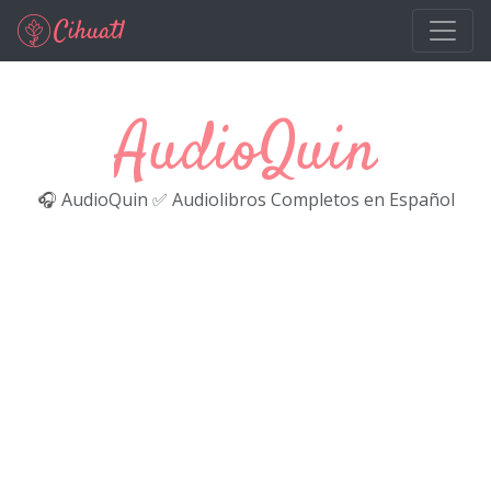
Ir al contenido principal
AudioQuin
🎧 AudioQuin ✅ Audiolibros Completos en Español