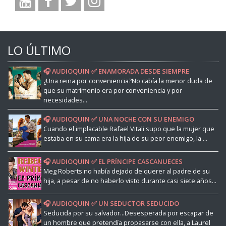
LO ÚLTIMO
🎧 AUDIOQUIN ✅ ENAMORADA DESDE SIEMPRE
¿Una reina por conveniencia?No cabía la menor duda de
que su matrimonio era por conveniencia y por
necesidades...
🎧 AUDIOQUIN ✅ UNA NOCHE CON SU ENEMIGO
Cuando el implacable Rafael Vitali supo que la mujer que
estaba en su cama era la hija de su peor enemigo, la ...
🎧 AUDIOQUIN ✅ EL PRÍNCIPE CASCANUECES
Meg Roberts no había dejado de querer al padre de su
hija, a pesar de no haberlo visto durante casi siete años...
🎧 AUDIOQUIN ✅ UN SEDUCTOR SEDUCIDO
Seducida por su salvador...Desesperada por escapar de
un hombre que pretendía propasarse con ella, a Laurel