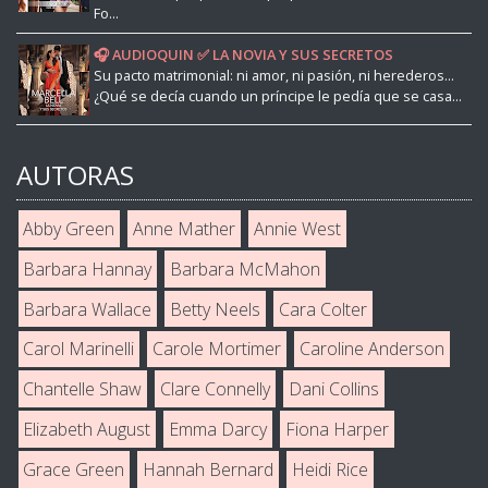
Fo...
🎧 AUDIOQUIN ✅ LA NOVIA Y SUS SECRETOS
Su pacto matrimonial: ni amor, ni pasión, ni herederos...
¿Qué se decía cuando un príncipe le pedía que se casa...
AUTORAS
Abby Green
Anne Mather
Annie West
Barbara Hannay
Barbara McMahon
Barbara Wallace
Betty Neels
Cara Colter
Carol Marinelli
Carole Mortimer
Caroline Anderson
Chantelle Shaw
Clare Connelly
Dani Collins
Elizabeth August
Emma Darcy
Fiona Harper
Grace Green
Hannah Bernard
Heidi Rice