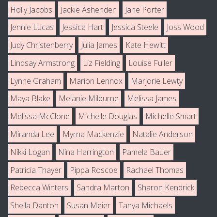
Holly Jacobs
Jackie Ashenden
Jane Porter
Jennie Lucas
Jessica Hart
Jessica Steele
Joss Wood
Judy Christenberry
Julia James
Kate Hewitt
Lindsay Armstrong
Liz Fielding
Louise Fuller
Lynne Graham
Marion Lennox
Marjorie Lewty
Maya Blake
Melanie Milburne
Melissa James
Melissa McClone
Michelle Douglas
Michelle Smart
Miranda Lee
Myrna Mackenzie
Natalie Anderson
Nikki Logan
Nina Harrington
Pamela Bauer
Patricia Thayer
Pippa Roscoe
Rachael Thomas
Rebecca Winters
Sandra Marton
Sharon Kendrick
Sheila Danton
Susan Meier
Tanya Michaels