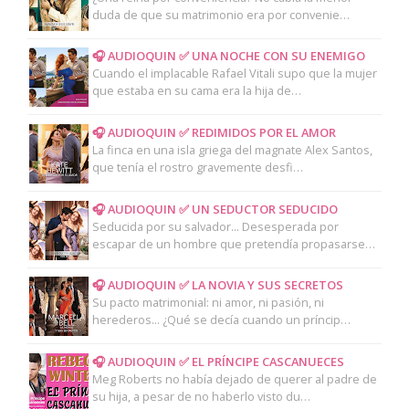
duda de que su matrimonio era por convenie…
🎧 AUDIOQUIN ✅ UNA NOCHE CON SU ENEMIGO
Cuando el implacable Rafael Vitali supo que la mujer
que estaba en su cama era la hija de…
🎧 AUDIOQUIN ✅ REDIMIDOS POR EL AMOR
La finca en una isla griega del magnate Alex Santos,
que tenía el rostro gravemente desfi…
🎧 AUDIOQUIN ✅ UN SEDUCTOR SEDUCIDO
Seducida por su salvador... Desesperada por
escapar de un hombre que pretendía propasarse…
🎧 AUDIOQUIN ✅ LA NOVIA Y SUS SECRETOS
Su pacto matrimonial: ni amor, ni pasión, ni
herederos... ¿Qué se decía cuando un príncip…
🎧 AUDIOQUIN ✅ EL PRÍNCIPE CASCANUECES
Meg Roberts no había dejado de querer al padre de
su hija, a pesar de no haberlo visto du…