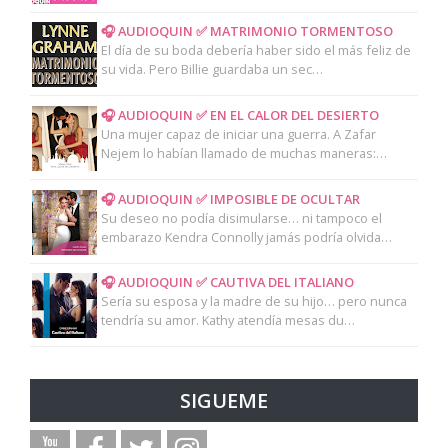
🎧 AUDIOQUIN ✅ MATRIMONIO TORMENTOSO
El día de su boda debería haber sido el más feliz de
su vida. Pero Billie guardaba un sec…
🎧 AUDIOQUIN ✅ EN EL CALOR DEL DESIERTO
Una mujer capaz de iniciar una guerra. A Zafar
Nejem lo habían llamado de muchas maneras:…
🎧 AUDIOQUIN ✅ IMPOSIBLE DE OCULTAR
Su deseo no podía disimularse… ni tampoco el
embarazo Kendra Connolly jamás podría olvida…
🎧 AUDIOQUIN ✅ CAUTIVA DEL ITALIANO
Sería su esposa y la madre de su hijo… pero nunca
tendría su amor. Kathy atendía mesas du…
SIGUEME