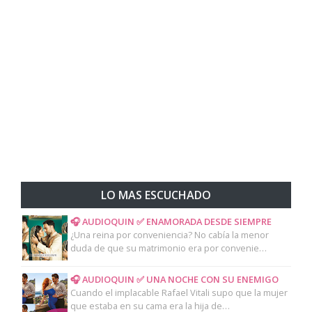
LO MAS ESCUCHADO
🎧 AUDIOQUIN ✅ ENAMORADA DESDE SIEMPRE
¿Una reina por conveniencia? No cabía la menor
duda de que su matrimonio era por convenie…
🎧 AUDIOQUIN ✅ UNA NOCHE CON SU ENEMIGO
Cuando el implacable Rafael Vitali supo que la mujer
que estaba en su cama era la hija de…