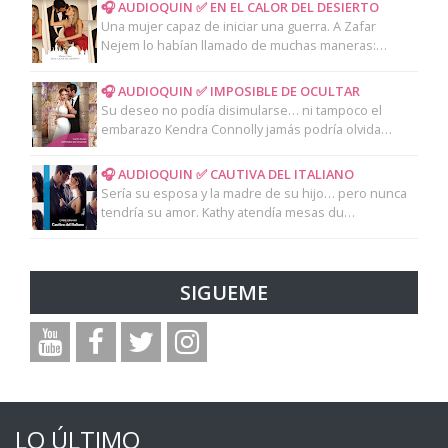
🎧 AUDIOQUIN ✅ EN EL CALOR DEL DESIERTO
Una mujer capaz de iniciar una guerra. A Zafar
Nejem lo habían llamado de muchas maneras:…
🎧 AUDIOQUIN ✅ IMPOSIBLE DE OCULTAR
Su deseo no podía disimularse… ni tampoco el
embarazo Kendra Connolly jamás podría olvida…
🎧 AUDIOQUIN ✅ CAUTIVA DEL ITALIANO
Sería su esposa y la madre de su hijo… pero nunca
tendría su amor. Kathy atendía mesas du…
SIGUEME
LO ÚLTIMO