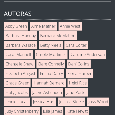
AUTORAS
Abby Green
Anne Mather
Annie West
Barbara Hannay
Barbara McMahon
Barbara Wallace
Betty Neels
Cara Colter
Carol Marinelli
Carole Mortimer
Caroline Anderson
Chantelle Shaw
Clare Connelly
Dani Collins
Elizabeth August
Emma Darcy
Fiona Harper
Grace Green
Hannah Bernard
Heidi Rice
Holly Jacobs
Jackie Ashenden
Jane Porter
Jennie Lucas
Jessica Hart
Jessica Steele
Joss Wood
Judy Christenberry
Julia James
Kate Hewitt