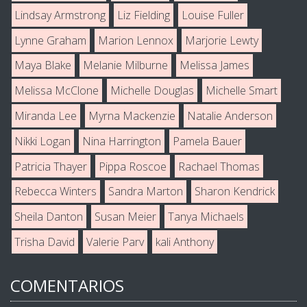
Lindsay Armstrong
Liz Fielding
Louise Fuller
Lynne Graham
Marion Lennox
Marjorie Lewty
Maya Blake
Melanie Milburne
Melissa James
Melissa McClone
Michelle Douglas
Michelle Smart
Miranda Lee
Myrna Mackenzie
Natalie Anderson
Nikki Logan
Nina Harrington
Pamela Bauer
Patricia Thayer
Pippa Roscoe
Rachael Thomas
Rebecca Winters
Sandra Marton
Sharon Kendrick
Sheila Danton
Susan Meier
Tanya Michaels
Trisha David
Valerie Parv
kali Anthony
COMENTARIOS