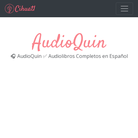
Ir al contenido principal
AudioQuin
🎧 AudioQuin ✅ Audiolibros Completos en Español