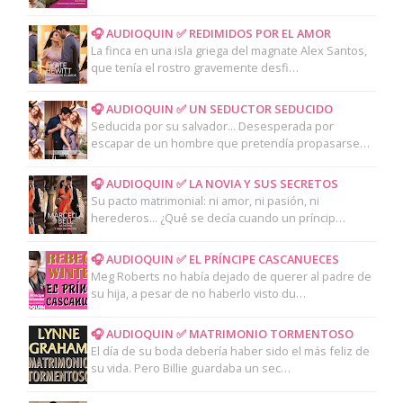
🎧 AUDIOQUIN ✅ REDIMIDOS POR EL AMOR
La finca en una isla griega del magnate Alex Santos,
que tenía el rostro gravemente desfi…
🎧 AUDIOQUIN ✅ UN SEDUCTOR SEDUCIDO
Seducida por su salvador... Desesperada por
escapar de un hombre que pretendía propasarse…
🎧 AUDIOQUIN ✅ LA NOVIA Y SUS SECRETOS
Su pacto matrimonial: ni amor, ni pasión, ni
herederos... ¿Qué se decía cuando un príncip…
🎧 AUDIOQUIN ✅ EL PRÍNCIPE CASCANUECES
Meg Roberts no había dejado de querer al padre de
su hija, a pesar de no haberlo visto du…
🎧 AUDIOQUIN ✅ MATRIMONIO TORMENTOSO
El día de su boda debería haber sido el más feliz de
su vida. Pero Billie guardaba un sec…