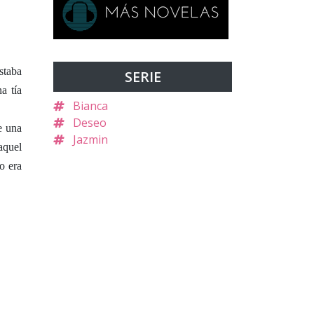
staba
SERIE
a tía
Bianca
Deseo
e una
Jazmin
aquel
o era