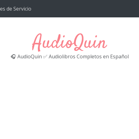
es de Servicio
AudioQuin
🎧 AudioQuin ✅ Audiolibros Completos en Español