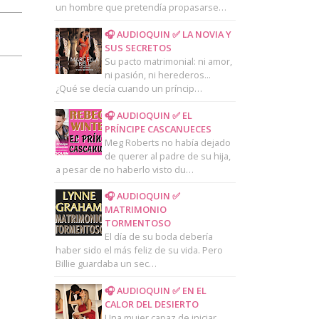
un hombre que pretendía propasarse…
🎧 AUDIOQUIN ✅ LA NOVIA Y
SUS SECRETOS
Su pacto matrimonial: ni amor,
ni pasión, ni herederos...
¿Qué se decía cuando un príncip…
🎧 AUDIOQUIN ✅ EL
PRÍNCIPE CASCANUECES
Meg Roberts no había dejado
de querer al padre de su hija,
a pesar de no haberlo visto du…
🎧 AUDIOQUIN ✅
MATRIMONIO
TORMENTOSO
El día de su boda debería
haber sido el más feliz de su vida. Pero
Billie guardaba un sec…
🎧 AUDIOQUIN ✅ EN EL
CALOR DEL DESIERTO
Una mujer capaz de iniciar