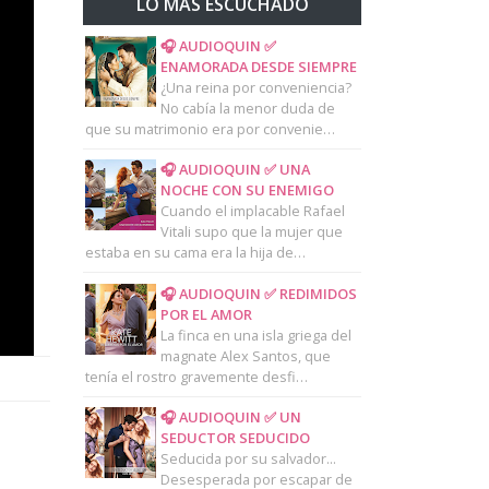
LO MAS ESCUCHADO
🎧 AUDIOQUIN ✅
ENAMORADA DESDE SIEMPRE
¿Una reina por conveniencia?
No cabía la menor duda de
que su matrimonio era por convenie…
🎧 AUDIOQUIN ✅ UNA
NOCHE CON SU ENEMIGO
Cuando el implacable Rafael
Vitali supo que la mujer que
estaba en su cama era la hija de…
🎧 AUDIOQUIN ✅ REDIMIDOS
POR EL AMOR
La finca en una isla griega del
magnate Alex Santos, que
tenía el rostro gravemente desfi…
🎧 AUDIOQUIN ✅ UN
SEDUCTOR SEDUCIDO
Seducida por su salvador...
Desesperada por escapar de