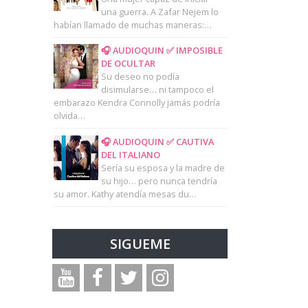
una guerra. A Zafar Nejem lo
habían llamado de muchas maneras:…
🎧 AUDIOQUIN ✅ IMPOSIBLE
DE OCULTAR
Su deseo no podía
disimularse… ni tampoco el
embarazo Kendra Connolly jamás podría
olvida…
🎧 AUDIOQUIN ✅ CAUTIVA
DEL ITALIANO
Sería su esposa y la madre de
su hijo… pero nunca tendría
su amor. Kathy atendía mesas du…
SIGUEME