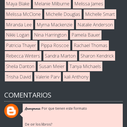
Maya Blake
Melanie Milburne
Melissa James
Melissa McClone
Michelle Douglas
Michelle Smart
Miranda Lee
Myrna Mackenzie
Natalie Anderson
Nikki Logan
Nina Harrington
Pamela Bauer
Patricia Thayer
Pippa Roscoe
Rachael Thomas
Rebecca Winters
Sandra Marton
Sharon Kendrick
Sheila Danton
Susan Meier
Tanya Michaels
Trisha David
Valerie Parv
kali Anthony
COMENTARIOS
Por que tienen este formato
Anonymous:
De oir los libros?