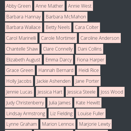
Abby Green
Anne Mather
Annie West
Barbara Hannay
Barbara McMahon
Barbara Wallace
Betty Neels
Cara Colter
Carol Marinelli
Carole Mortimer
Caroline Anderson
Chantelle Shaw
Clare Connelly
Dani Collins
Elizabeth August
Emma Darcy
Fiona Harper
Grace Green
Hannah Bernard
Heidi Rice
Holly Jacobs
Jackie Ashenden
Jane Porter
Jennie Lucas
Jessica Hart
Jessica Steele
Joss Wood
Judy Christenberry
Julia James
Kate Hewitt
Lindsay Armstrong
Liz Fielding
Louise Fuller
Lynne Graham
Marion Lennox
Marjorie Lewty