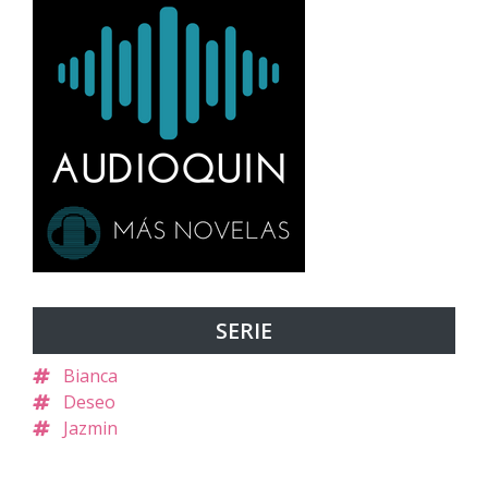
SERIE
Bianca
Deseo
Jazmin