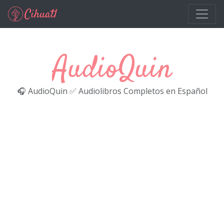
Ir al contenido principal
AudioQuin
🎧 AudioQuin ✅ Audiolibros Completos en Español