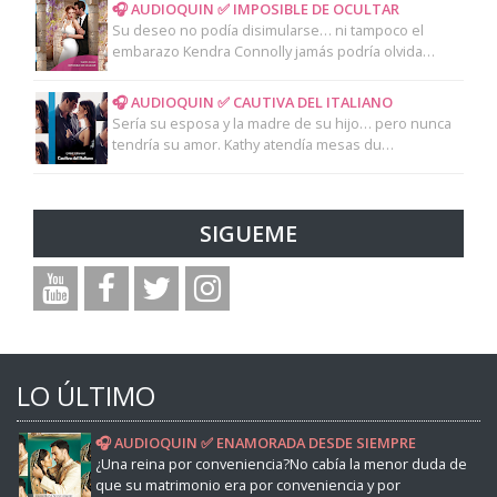
🎧 AUDIOQUIN ✅ IMPOSIBLE DE OCULTAR
Su deseo no podía disimularse… ni tampoco el
embarazo Kendra Connolly jamás podría olvida…
🎧 AUDIOQUIN ✅ CAUTIVA DEL ITALIANO
Sería su esposa y la madre de su hijo… pero nunca
tendría su amor. Kathy atendía mesas du…
SIGUEME
LO ÚLTIMO
🎧 AUDIOQUIN ✅ ENAMORADA DESDE SIEMPRE
¿Una reina por conveniencia?No cabía la menor duda de
que su matrimonio era por conveniencia y por