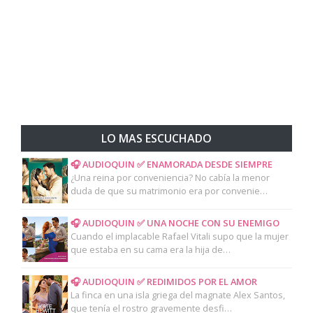
LO MAS ESCUCHADO
🎧 AUDIOQUIN ✅ ENAMORADA DESDE SIEMPRE
¿Una reina por conveniencia? No cabía la menor
duda de que su matrimonio era por convenie…
🎧 AUDIOQUIN ✅ UNA NOCHE CON SU ENEMIGO
Cuando el implacable Rafael Vitali supo que la mujer
que estaba en su cama era la hija de…
🎧 AUDIOQUIN ✅ REDIMIDOS POR EL AMOR
La finca en una isla griega del magnate Alex Santos,
que tenía el rostro gravemente desfi…