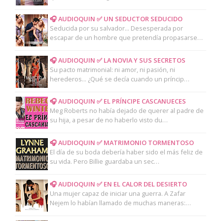
🎧 AUDIOQUIN ✅ UN SEDUCTOR SEDUCIDO
Seducida por su salvador... Desesperada por
escapar de un hombre que pretendía propasarse…
🎧 AUDIOQUIN ✅ LA NOVIA Y SUS SECRETOS
Su pacto matrimonial: ni amor, ni pasión, ni
herederos... ¿Qué se decía cuando un príncip…
🎧 AUDIOQUIN ✅ EL PRÍNCIPE CASCANUECES
Meg Roberts no había dejado de querer al padre de
su hija, a pesar de no haberlo visto du…
🎧 AUDIOQUIN ✅ MATRIMONIO TORMENTOSO
El día de su boda debería haber sido el más feliz de
su vida. Pero Billie guardaba un sec…
🎧 AUDIOQUIN ✅ EN EL CALOR DEL DESIERTO
Una mujer capaz de iniciar una guerra. A Zafar
Nejem lo habían llamado de muchas maneras:…