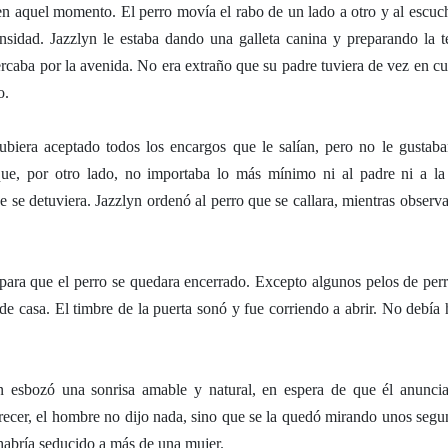
en aquel momento. El perro movía el rabo de un lado a otro y al escuch
nsidad. Jazzlyn le estaba dando una galleta canina y preparando la te
rcaba por la avenida. No era extraño que su padre tuviera de vez en c
o.
biera aceptado todos los encargos que le salían, pero no le gustaba
 que, por otro lado, no importaba lo más mínimo ni al padre ni a la 
se detuviera. Jazzlyn ordenó al perro que se callara, mientras observa
 para que el perro se quedara encerrado. Excepto algunos pelos de perr
 de casa. El timbre de la puerta sonó y fue corriendo a abrir. No debía 
 esbozó una sonrisa amable y natural, en espera de que él anuncia
arecer, el hombre no dijo nada, sino que se la quedó mirando unos segu
habría seducido a más de una mujer.