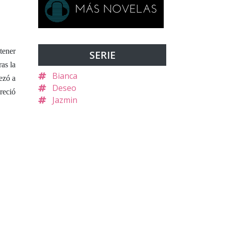
tener
SERIE
as la
Bianca
ezó a
Deseo
reció
Jazmin