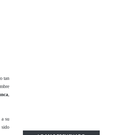
o tan
ombre
unca
,
 a su
 sido