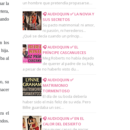
un hombre que pretendía propasarse…
ar la
tera,
🎧 AUDIOQUIN ✅ LA NOVIA Y
uando
SUS SECRETOS
Su pacto matrimonial: ni amor,
ni pasión, ni herederos...
¿Qué se decía cuando un príncip…
n los
🎧 AUDIOQUIN ✅ EL
hija.
PRÍNCIPE CASCANUECES
Meg Roberts no había dejado
ba al
de querer al padre de su hija,
a pesar de no haberlo visto du…
🎧 AUDIOQUIN ✅
o, su
MATRIMONIO
hacer
TORMENTOSO
El día de su boda debería
haber sido el más feliz de su vida. Pero
Billie guardaba un sec…
ra el
🎧 AUDIOQUIN ✅ EN EL
ndos.
CALOR DEL DESIERTO
Una mujer capaz de iniciar