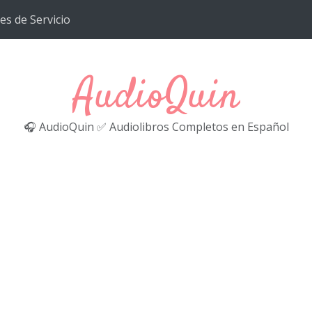
es de Servicio
AudioQuin
🎧 AudioQuin ✅ Audiolibros Completos en Español