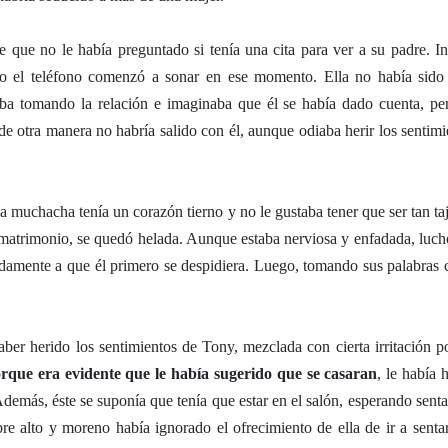
e que no le había preguntado si tenía una cita para ver a su padre. In
 pero el teléfono comenzó a sonar en ese momento. Ella no había sid
aba tomando la relación e imaginaba que él se había dado cuenta, per
de otra manera no habría salido con él, aunque odiaba herir los sentimi
muchacha tenía un corazón tierno y no le gustaba tener que ser tan taj
 matrimonio, se quedó helada. Aunque estaba nerviosa y enfadada, luch
adamente a que él primero se despidiera. Luego, tomando sus palabras
ber herido los sentimientos de Tony, mezclada con cierta irritación po
rque era evidente que le había sugerido que se casaran
, le había 
Además, éste se suponía que tenía que estar en el salón, esperando senta
bre alto y moreno había ignorado el ofrecimiento de ella de ir a sentar