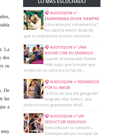
LO MAS ESCUCHADO
🎧 AUDIOQUIN ✅
años,
ENAMORADA DESDE SIEMPRE
¿Una reina por conveniencia?
había
No cabía la menor duda de
que su matrimonio era por convenie…
🎧 AUDIOQUIN ✅ UNA
r. La
NOCHE CON SU ENEMIGO
n dos
Cuando el implacable Rafael
Vitali supo que la mujer que
es su
estaba en su cama era la hija de…
🎧 AUDIOQUIN ✅ REDIMIDOS
POR EL AMOR
s. De
La finca en una isla griega del
e las
magnate Alex Santos, que
tenía el rostro gravemente desfi…
gua a
🎧 AUDIOQUIN ✅ UN
SEDUCTOR SEDUCIDO
Seducida por su salvador...
a muy
Desesperada por escapar de