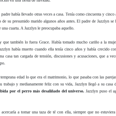
ocido en una fiesta de navidad.
 padre había llevado otras veces a casa. Tenía como cincuenta y cinco 
 de su presumido marido algunos años antes. El padre de Jazzlyn se 
e una cuarta. A Jazzlyn le preocupaba aquello.
, y que también lo fuera Grace. Había tomado mucho cariño a la muje
zlyn había muerto cuando ella tenía cinco años y había crecido co
una casa tan cargada de tensión, discusiones y acusaciones, que a vec
mpo.
temprana edad lo que era el matrimonio, lo que pasaba con las pareja
su trabajo y medianamente feliz con su vida, Jazzlyn llegó a su casa d
cibida por el perro más desaliñado del universo.
Jazzlyn puso el a
 acercaría a tomar una taza de té con ella, siempre que no estuvier