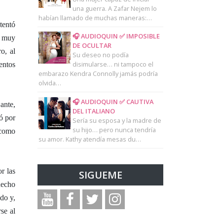
una guerra. A Zafar Nejem lo
habían llamado de muchas maneras:…
tentó
🎧 AUDIOQUIN ✅ IMPOSIBLE
o muy
DE OCULTAR
o, al
Su deseo no podía
disimularse… ni tampoco el
entos
embarazo Kendra Connolly jamás podría
olvida…
🎧 AUDIOQUIN ✅ CAUTIVA
ante,
DEL ITALIANO
ó por
Sería su esposa y la madre de
su hijo… pero nunca tendría
 como
su amor. Kathy atendía mesas du…
r las
SIGUEME
hecho
do y,
se al