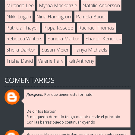
Miranda Lee
Myrna Mackenzie
Natalie Anderson
Nikki Logan
Nina Harrington
Pamela Bauer
Patricia Thayer
Pippa Roscoe
Rachael Thomas
Rebecca Winters
Sandra Marton
Sharon Kendrick
Sheila Danton
Susan Meier
Tanya Michaels
Trisha David
Valerie Parv
kali Anthony
COMENTARIOS
Por que tienen este formato
Anonymous:
De oir los libros?
Si me quedo dormido tengo que oir desde el principio
Con las barras puedo continuar oyendo
Me encantan todas las historias de embarazada