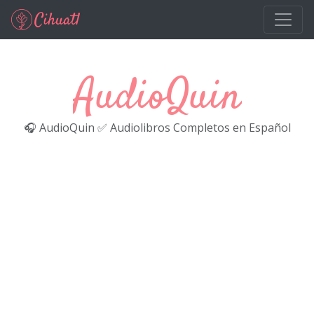
Ir al contenido principal
AudioQuin
🎧 AudioQuin ✅ Audiolibros Completos en Español