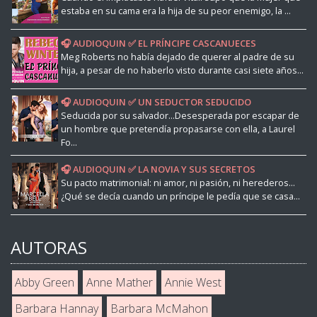
estaba en su cama era la hija de su peor enemigo, la ...
🎧 AUDIOQUIN ✅ EL PRÍNCIPE CASCANUECES
Meg Roberts no había dejado de querer al padre de su
hija, a pesar de no haberlo visto durante casi siete años...
🎧 AUDIOQUIN ✅ UN SEDUCTOR SEDUCIDO
Seducida por su salvador...Desesperada por escapar de
un hombre que pretendía propasarse con ella, a Laurel
Fo...
🎧 AUDIOQUIN ✅ LA NOVIA Y SUS SECRETOS
Su pacto matrimonial: ni amor, ni pasión, ni herederos...
¿Qué se decía cuando un príncipe le pedía que se casa...
AUTORAS
Abby Green
Anne Mather
Annie West
Barbara Hannay
Barbara McMahon