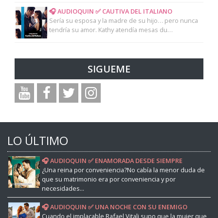
🎧 AUDIOQUIN ✅ CAUTIVA DEL ITALIANO
Sería su esposa y la madre de su hijo… pero nunca
tendría su amor. Kathy atendía mesas du…
SIGUEME
LO ÚLTIMO
🎧 AUDIOQUIN ✅ ENAMORADA DESDE SIEMPRE
¿Una reina por conveniencia?No cabía la menor duda de
que su matrimonio era por conveniencia y por
necesidades...
🎧 AUDIOQUIN ✅ UNA NOCHE CON SU ENEMIGO
Cuando el implacable Rafael Vitali supo que la mujer que