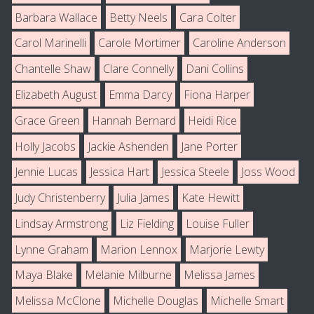
Barbara Wallace
Betty Neels
Cara Colter
Carol Marinelli
Carole Mortimer
Caroline Anderson
Chantelle Shaw
Clare Connelly
Dani Collins
Elizabeth August
Emma Darcy
Fiona Harper
Grace Green
Hannah Bernard
Heidi Rice
Holly Jacobs
Jackie Ashenden
Jane Porter
Jennie Lucas
Jessica Hart
Jessica Steele
Joss Wood
Judy Christenberry
Julia James
Kate Hewitt
Lindsay Armstrong
Liz Fielding
Louise Fuller
Lynne Graham
Marion Lennox
Marjorie Lewty
Maya Blake
Melanie Milburne
Melissa James
Melissa McClone
Michelle Douglas
Michelle Smart