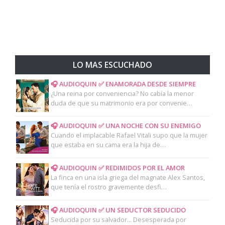
LO MAS ESCUCHADO
🎧 AUDIOQUIN ✅ ENAMORADA DESDE SIEMPRE
¿Una reina por conveniencia? No cabía la menor
duda de que su matrimonio era por convenie…
🎧 AUDIOQUIN ✅ UNA NOCHE CON SU ENEMIGO
Cuando el implacable Rafael Vitali supo que la mujer
que estaba en su cama era la hija de…
🎧 AUDIOQUIN ✅ REDIMIDOS POR EL AMOR
La finca en una isla griega del magnate Alex Santos,
que tenía el rostro gravemente desfi…
🎧 AUDIOQUIN ✅ UN SEDUCTOR SEDUCIDO
Seducida por su salvador... Desesperada por