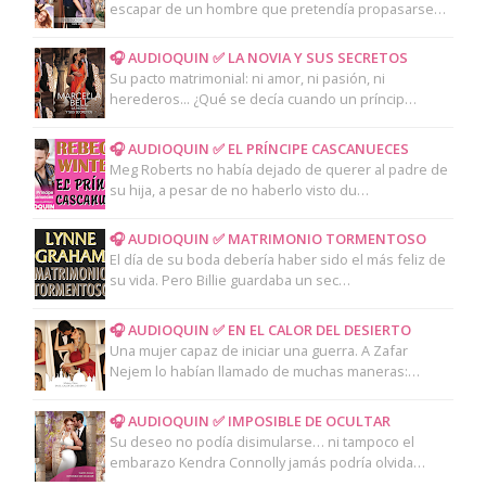
escapar de un hombre que pretendía propasarse…
🎧 AUDIOQUIN ✅ LA NOVIA Y SUS SECRETOS
Su pacto matrimonial: ni amor, ni pasión, ni
herederos... ¿Qué se decía cuando un príncip…
🎧 AUDIOQUIN ✅ EL PRÍNCIPE CASCANUECES
Meg Roberts no había dejado de querer al padre de
su hija, a pesar de no haberlo visto du…
🎧 AUDIOQUIN ✅ MATRIMONIO TORMENTOSO
El día de su boda debería haber sido el más feliz de
su vida. Pero Billie guardaba un sec…
🎧 AUDIOQUIN ✅ EN EL CALOR DEL DESIERTO
Una mujer capaz de iniciar una guerra. A Zafar
Nejem lo habían llamado de muchas maneras:…
🎧 AUDIOQUIN ✅ IMPOSIBLE DE OCULTAR
Su deseo no podía disimularse… ni tampoco el
embarazo Kendra Connolly jamás podría olvida…