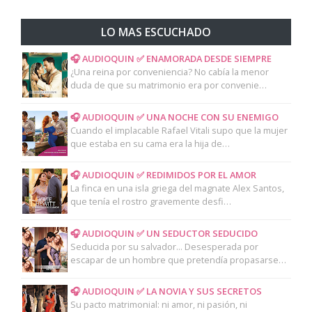
LO MAS ESCUCHADO
🎧 AUDIOQUIN ✅ ENAMORADA DESDE SIEMPRE
¿Una reina por conveniencia? No cabía la menor
duda de que su matrimonio era por convenie…
🎧 AUDIOQUIN ✅ UNA NOCHE CON SU ENEMIGO
Cuando el implacable Rafael Vitali supo que la mujer
que estaba en su cama era la hija de…
🎧 AUDIOQUIN ✅ REDIMIDOS POR EL AMOR
La finca en una isla griega del magnate Alex Santos,
que tenía el rostro gravemente desfi…
🎧 AUDIOQUIN ✅ UN SEDUCTOR SEDUCIDO
Seducida por su salvador... Desesperada por
escapar de un hombre que pretendía propasarse…
🎧 AUDIOQUIN ✅ LA NOVIA Y SUS SECRETOS
Su pacto matrimonial: ni amor, ni pasión, ni