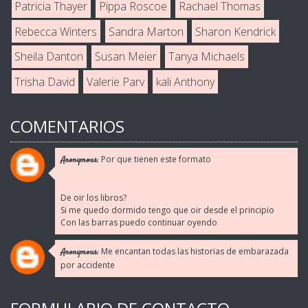
Patricia Thayer
Pippa Roscoe
Rachael Thomas
Rebecca Winters
Sandra Marton
Sharon Kendrick
Sheila Danton
Susan Meier
Tanya Michaels
Trisha David
Valerie Parv
kali Anthony
COMENTARIOS
Por que tienen este formato
Anonymous:
De oir los libros?
Si me quedo dormido tengo que oir desde el principio
Con las barras puedo continuar oyendo
Me encantan todas las historias de embarazada
Anonymous:
por accidente