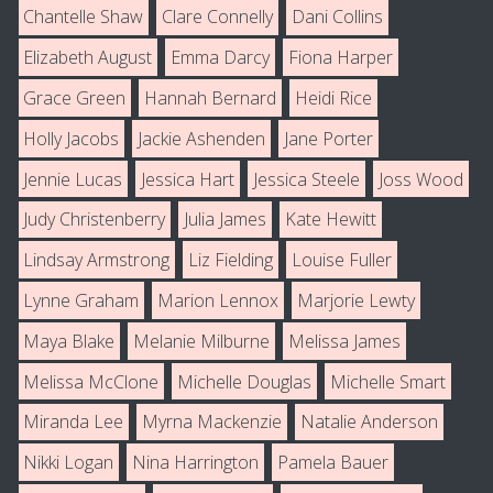
Chantelle Shaw
Clare Connelly
Dani Collins
Elizabeth August
Emma Darcy
Fiona Harper
Grace Green
Hannah Bernard
Heidi Rice
Holly Jacobs
Jackie Ashenden
Jane Porter
Jennie Lucas
Jessica Hart
Jessica Steele
Joss Wood
Judy Christenberry
Julia James
Kate Hewitt
Lindsay Armstrong
Liz Fielding
Louise Fuller
Lynne Graham
Marion Lennox
Marjorie Lewty
Maya Blake
Melanie Milburne
Melissa James
Melissa McClone
Michelle Douglas
Michelle Smart
Miranda Lee
Myrna Mackenzie
Natalie Anderson
Nikki Logan
Nina Harrington
Pamela Bauer