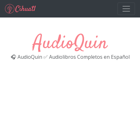
Ir al contenido principal
AudioQuin
🎧 AudioQuin ✅ Audiolibros Completos en Español