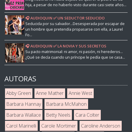
hija, a pesar de no haberlo visto durante casi siete años...
🎧 AUDIOQUIN ✅ UN SEDUCTOR SEDUCIDO
Seducida por su salvador...Desesperada por escapar de
un hombre que pretendía propasarse con ella, a Laurel
Fo...
🎧 AUDIOQUIN ✅ LA NOVIA Y SUS SECRETOS
Su pacto matrimonial: ni amor, ni pasión, ni herederos...
¿Qué se decía cuando un príncipe le pedía que se casa...
AUTORAS
Abby Green
Anne Mather
Annie West
Barbara Hannay
Barbara McMahon
Barbara Wallace
Betty Neels
Cara Colter
Carol Marinelli
Carole Mortimer
Caroline Anderson