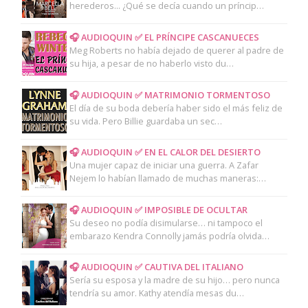
herederos... ¿Qué se decía cuando un príncip…
🎧 AUDIOQUIN ✅ EL PRÍNCIPE CASCANUECES
Meg Roberts no había dejado de querer al padre de
su hija, a pesar de no haberlo visto du…
🎧 AUDIOQUIN ✅ MATRIMONIO TORMENTOSO
El día de su boda debería haber sido el más feliz de
su vida. Pero Billie guardaba un sec…
🎧 AUDIOQUIN ✅ EN EL CALOR DEL DESIERTO
Una mujer capaz de iniciar una guerra. A Zafar
Nejem lo habían llamado de muchas maneras:…
🎧 AUDIOQUIN ✅ IMPOSIBLE DE OCULTAR
Su deseo no podía disimularse… ni tampoco el
embarazo Kendra Connolly jamás podría olvida…
🎧 AUDIOQUIN ✅ CAUTIVA DEL ITALIANO
Sería su esposa y la madre de su hijo… pero nunca
tendría su amor. Kathy atendía mesas du…